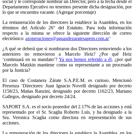
social y le corresponde nombrar un Director, pero a la fecha desde el
Departamento Ejecutivo no tenemos presente dicha designación, por
lo que se encuentra vacante. (Agregar porcentaje)
La remuneración de los directores la establece la Asamblea, en los
términos del Artículo 26° del Estatuto. Para toda información
respecto a la misma se ofrece la siguiente dirección de correo
electrónico:
azoperaciones@aguasdezaratesapem.com.ar
’
¿A qué se deberá que si nombraron dos Directores removiendo a los
anteriores no removieron a Marcelo Heiz? ¿Por qué Heiz
‘continuará en su mandato’?
Ya nos hemos referido a él
, ¿por qué
Marcelo Matzkin mantiene como su representante a un procesado
por la Justicia?
El caso de Costanera Zárate S.A.P.E.M. es curioso. Mencionó
Presenza ‘Directores: Juan Ignacio Novelli designado por decreto
1158/23, Matias Ranzini, designado por decreto 1162/23, Mariano
Gallegos, designado por decreto 24/24.
SAPORT S.A. es el socio poseedor del 2.17% de las acciones y está
representado por el Sr. Scaglia Roberto Luis, y ha designado a la
Sra. Veronica Scaglia como directora en representación de sus
acciones.
La remuneración de los directores la establece la Asamblea, en los