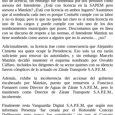
uso de licencia, sin embargo fue nombrada por dos períodos como
asesora del Intendente. ¿Está con licencia en la SAPEM pero
asesora a Matzkin? ¿Está con licencia en ambos lugares? Asumimos
que al nombrarla cada mes es porque Conturbi cumple con su labor
y no es ñoqui, pero lo que no queda tan claro es si toma licencia en
uno de los cargos y puede cumplir con solo uno de los dos
nombramientos municipales que posee. Descontamos que en línea
con su discurso de respeto a las normas, el Intendente Matzkin no
tiene nombrado como asesor a alguien que no lo asesora… ¿no?
Adicionalmente, su licencia trae como consecuencia que Alejandro
Cimiotta sea quien ocupe la Presidencia. Eso solo ya era razón
suficiente para renovar las autoridades, y sin embargo Marcelo
Matzkin decidió mantener el esquema nombrado por Osvaldo
Cáffaro, incluidos los dirigentes de su sector quienes con su silencio
fueron cómplices de lo actuado en Zárate Transporte S.A.P.E.M.
Además, exhibe la incoherencia del accionar del gobierno
encabezado por Matzkin, puesto que remueven a Francisco
Fumaneri como Director de Aguas de Zárate S.A.P.E.M., pero lo
mantienen como Director de Zárate Transporte S.A.P.E.M.,
incoherente.
Finalmente resta Vanguardia Digital S.A.P.E.M, que según nos
informara Presenza ‘fue creada por el Honorable Concejo
Deliberante pero nunca fue constituida.’ sin que el Concejo