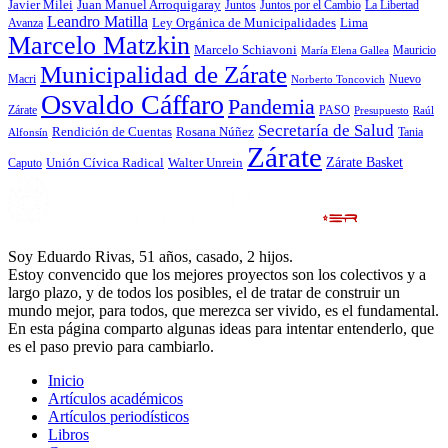
Javier Milei
Juan Manuel Arroquigaray
La Libertad
Juntos
Juntos por el Cambio
Leandro Matilla
Ley Orgánica de Municipalidades
Lima
Avanza
Marcelo Matzkin
Marcelo Schiavoni
Mauricio
María Elena Gallea
Municipalidad de Zárate
Macri
Nuevo
Norberto Toncovich
Osvaldo Cáffaro
Pandemia
Zárate
PASO
Presupuesto
Raúl
Secretaría de Salud
Rosana Núñez
Rendición de Cuentas
Tania
Alfonsín
Zárate
Zárate Basket
Caputo
Unión Cívica Radical
Walter Unrein
Soy Eduardo Rivas, 51 años, casado, 2 hijos.
Estoy convencido que los mejores proyectos son los colectivos y a
largo plazo, y de todos los posibles, el de tratar de construir un
mundo mejor, para todos, que merezca ser vivido, es el fundamental.
En esta página comparto algunas ideas para intentar entenderlo, que
es el paso previo para cambiarlo.
Inicio
Artículos académicos
Artículos periodísticos
Libros