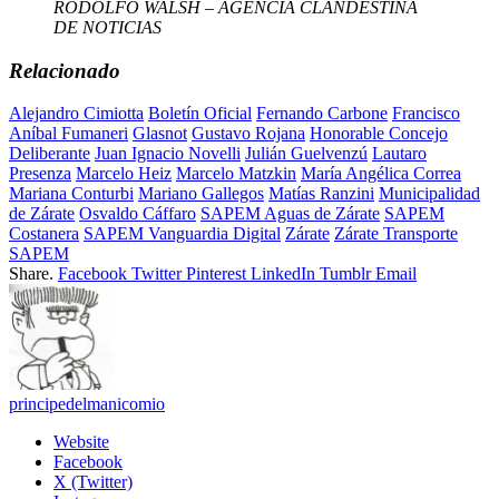
RODOLFO WALSH – AGENCIA CLANDESTINA
DE NOTICIAS
Relacionado
Alejandro Cimiotta
Boletín Oficial
Fernando Carbone
Francisco
Aníbal Fumaneri
Glasnot
Gustavo Rojana
Honorable Concejo
Deliberante
Juan Ignacio Novelli
Julián Guelvenzú
Lautaro
Presenza
Marcelo Heiz
Marcelo Matzkin
María Angélica Correa
Mariana Conturbi
Mariano Gallegos
Matías Ranzini
Municipalidad
de Zárate
Osvaldo Cáffaro
SAPEM Aguas de Zárate
SAPEM
Costanera
SAPEM Vanguardia Digital
Zárate
Zárate Transporte
SAPEM
Share.
Facebook
Twitter
Pinterest
LinkedIn
Tumblr
Email
principedelmanicomio
Website
Facebook
X (Twitter)