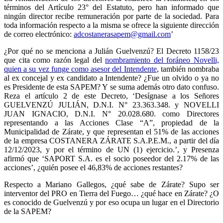
términos del Artículo 23° del Estatuto, pero han informado que
ningún director recibe remuneración por parte de la sociedad. Para
toda información respecto a la misma se ofrece la siguiente dirección
de correo electrónico:
adcostanerasapem@gmail.com
’
¿Por qué no se menciona a Julián Guelvenzú? El Decreto 1158/23
que cita como razón legal del
nombramiento del foráneo Novelli,
quien a su vez funge como asesor del Intendente
, también nombraba
al ex concejal y ex candidato a Intendente? ¿Fue un olvido o ya no
es Presidente de esta SAPEM? Y se suma además otro dato confuso.
Reza el artículo 2 de este Decreto, ‘Desígnase a los Señores
GUELVENZÚ JULIÁN, D.N.I. N° 23.363.348. y NOVELLI
JUAN IGNACIO, D.N.I. N° 20.028.680. como Directores
representando a las Acciones Clase “A”, propiedad de la
Municipalidad de Zárate, y que representan el 51% de las acciones
de la empresa COSTANERA ZÁRATE S.A.P.E.M., a partir del día
12/12/2023, y por el término de UN (1) ejercicio.’, y Presenza
afirmó que ‘SAPORT S.A. es el socio poseedor del 2.17% de las
acciones’, ¿quién posee el 46,83% de acciones restantes?
Respecto a Mariano Gallegos, ¿qué sabe de Zárate? Supo ser
interventor del PRO en Tierra del Fuego… ¿qué hace en Zárate? ¿O
es conocido de Guelvenzú y por eso ocupa un lugar en el Directorio
de la SAPEM?