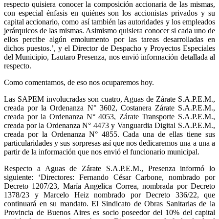
respecto quisiera conocer la composición accionaria de las mismas,
con especial énfasis en quiénes son los accionistas privados y su
capital accionario, como así también las autoridades y los empleados
jerárquicos de las mismas. Asimismo quisiera conocer si cada uno de
ellos percibe algún emolumento por las tareas desarrolladas en
dichos puestos.’, y el Director de Despacho y Proyectos Especiales
del Municipio, Lautaro Presenza, nos envió información detallada al
respecto.
Como comentamos, de eso nos ocuparemos hoy.
Las SAPEM involucradas son cuatro, Aguas de Zárate S.A.P.E.M.,
creada por la Ordenanza N° 3602, Costanera Zárate S.A.P.E.M.,
creada por la Ordenanza N° 4053, Zárate Transporte S.A.P.E.M.,
creada por la Ordenanza N° 4473 y Vanguardia Digital S.A.P.E.M.,
creada por la Ordenanza N° 4855. Cada una de ellas tiene sus
particularidades y sus sorpresas así que nos dedicaremos una a una a
partir de la información que nos envió el funcionario municipal.
Respecto a Aguas de Zárate S.A.P.E.M., Presenza informó lo
siguiente: ‘Directores: Fernando César Carbone, nombrado por
Decreto 1207/23, María Angelica Correa, nombrada por Decreto
1378/23 y Marcelo Heiz nombrado por Decreto 336/22, que
continuará en su mandato. El Sindicato de Obras Sanitarias de la
Provincia de Buenos Aires es socio poseedor del 10% del capital