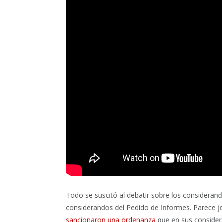
Todo se suscitó al debatir sobre los considerand
considerandos del Pedido de Informes. Parece 
sancionaron una ordenanza
que en sus considera