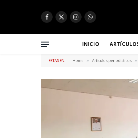
Facebook
X
Instagram
WhatsApp
(Twitter)
INICIO
ARTÍCULO
ESTAS EN:
Home
Artículos periodísticos
»
»