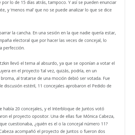
ce por lo de 15 días atrás, tampoco. Y así se pueden enunciar
te, y ‘menos mal’ que no se puede analizar lo que se dice
arrar la cancha. En una sesión en la que nadie quería estar,
aña electoral que por hacer las veces de concejal, lo
a perfección.
atzkin llevó el tema al absurdo, ya que se oponían a votar el
era en el proyecto ‘tal vez, quizás, podría, en un
 broma, al tratarse de una moción debió ser votada. Fue
 discusión estéril, 11 concejales aprobaron el Pedido de
había 20 concejales, y el Interbloque de Juntos votó
on el proyecto opositor. Una de ellas fue Mónica Cabeza,
ue cuestionaba, ¿quién es el o la concejal número 11?
o Cabeza acompañó el proyecto de Juntos o fueron dos