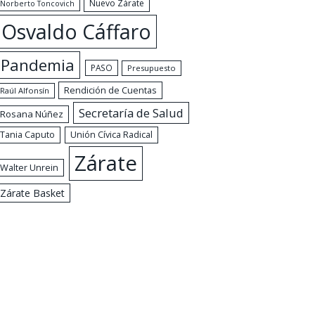
Nuevo Zárate
Norberto Toncovich
Osvaldo Cáffaro
Pandemia
PASO
Presupuesto
Rendición de Cuentas
Raúl Alfonsín
Secretaría de Salud
Rosana Núñez
Tania Caputo
Unión Cívica Radical
Zárate
Walter Unrein
Zárate Basket