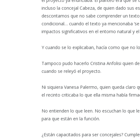
el proyecto ya enunciaba. El planteo era que se
incluso la concejal Cabeza, de quien dado sus 
descontamos que no sabe comprender un texto, 
condicional… cuando el texto ya mencionaba ‘se
impactos significativos en el entorno natural y el
Y cuando se lo explicaban, hacía como que no lo
Tampoco pudo hacerlo Cristina Anfolisi quien dec
cuando se releyó el proyecto.
Ni siquiera Vanesa Palermo, quien queda claro qu
el recinto criticaba lo que ella misma había fir
No entienden lo que leen. No escuchan lo que les
para que están en la función.
¿Están capacitados para ser concejales? Cumplen