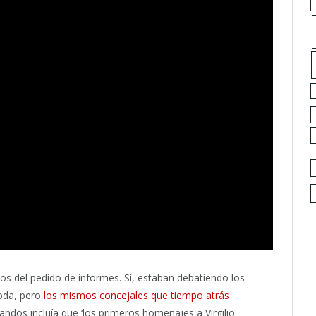
os del pedido de informes. Sí, estaban debatiendo los
joda, pero
los mismos concejales que tiempo atrás
ndos incluía que ‘los primeros homenajes a Virgilio