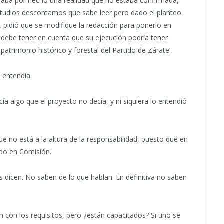
 daba por hecho una realidad que no estaba confirmada,
estudios descontamos que sabe leer pero dado el planteo
pidió que se modifique la redacción para ponerlo en
 debe tener en cuenta que su ejecución podría tener
 patrimonio histórico y forestal del Partido de Zárate’.
 entendía.
ía algo que el proyecto no decía, y ni siquiera lo entendió
e no está a la altura de la responsabilidad, puesto que en
mado en Comisión.
 dicen. No saben de lo que hablan. En definitiva no saben
 con los requisitos, pero ¿están capacitados? Si uno se