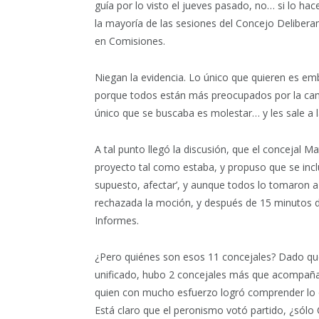
guía por lo visto el jueves pasado, no… si lo ha
la mayoría de las sesiones del Concejo Deliberan
en Comisiones.
Niegan la evidencia. Lo único que quieren es emb
porque todos están más preocupados por la camp
único que se buscaba es molestar… y les sale a l
A tal punto llegó la discusión, que el concejal M
proyecto tal como estaba, y propuso que se incluy
supuesto, afectar’, y aunque todos lo tomaron a
rechazada la moción, y después de 15 minutos de
Informes.
¿Pero quiénes son esos 11 concejales? Dado que 
unificado, hubo 2 concejales más que acompañar
quien con mucho esfuerzo logró comprender lo q
Está claro que el peronismo votó partido, ¿sól