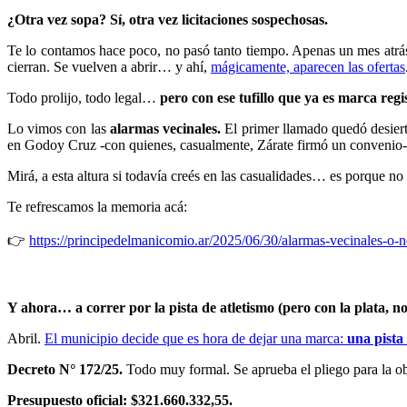
¿Otra vez sopa? Sí, otra vez licitaciones sospechosas.
Te lo contamos hace poco, no pasó tanto tiempo. Apenas un mes atr
cierran. Se vuelven a abrir… y ahí,
mágicamente, aparecen las ofertas
Todo prolijo, todo legal…
pero con ese tufillo que ya es marca regi
Lo vimos con las
alarmas vecinales.
El primer llamado quedó desiert
en Godoy Cruz -con quienes, casualmente, Zárate firmó un convenio- 
Mirá, a esta altura si todavía creés en las casualidades… es porque no
Te refrescamos la memoria acá:
👉
https://principedelmanicomio.ar/2025/06/30/alarmas-vecinales-o-ne
Y ahora… a correr por la pista de atletismo (pero con la plata, no 
Abril.
El municipio decide que es hora de dejar una marca:
una pista
Decreto N° 172/25.
Todo muy formal. Se aprueba el pliego para la ob
Presupuesto oficial: $321.660.332,55.