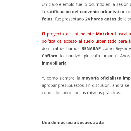
Un claro ejemplo fue lo ocurrido en la sesión
la
ratificación del convenio urbanístico
con
fojas
, fue presentado
24 horas antes
de la s
El proyecto del intendente
Matzkin
buscaba
política de acceso al suelo urbanizado para f
dominial de barrios
RENABAP
como
Reysol
Cáffaro
lo bautizó ‘plusvalía urbana’. Aho
inmobiliaria’
.
Y, como siempre, la
mayoría oficialista im
aprobar presupuestos sin discusión, ahora se r
conocidos pero con las mismas prácticas.
Una democracia secuestrada