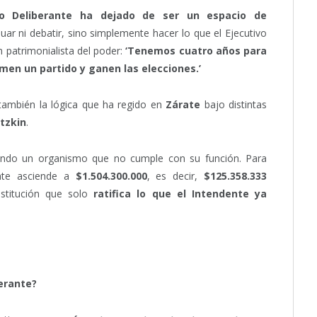
jo Deliberante ha dejado de ser un espacio de
ar ni debatir, sino simplemente hacer lo que el Ejecutivo
 patrimonialista del poder:
‘Tenemos cuatro años para
rmen un partido y ganen las elecciones.’
 también la lógica que ha regido en
Zárate
bajo distintas
tzkin
.
ciando un organismo que no cumple con su función. Para
ante asciende a
$1.504.300.000
, es decir,
$125.358.333
nstitución que solo
ratifica lo que el Intendente ya
erante?