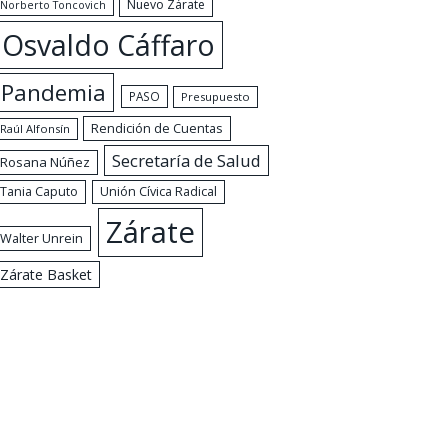
Nuevo Zárate
Norberto Toncovich
Osvaldo Cáffaro
Pandemia
PASO
Presupuesto
Rendición de Cuentas
Raúl Alfonsín
Secretaría de Salud
Rosana Núñez
Tania Caputo
Unión Cívica Radical
Zárate
Walter Unrein
Zárate Basket