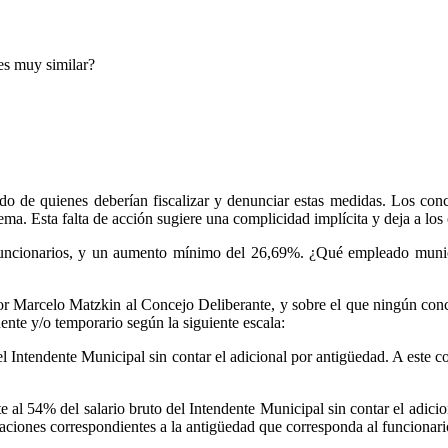
es muy similar?
do de quienes deberían fiscalizar y denunciar estas medidas. Los conce
ma. Esta falta de acción sugiere una complicidad implícita y deja a los 
funcionarios, y un aumento mínimo del 26,69%. ¿Qué empleado mun
 Marcelo Matzkin al Concejo Deliberante, y sobre el que ningún conce
ente y/o temporario según la siguiente escala:
del Intendente Municipal sin contar el adicional por antigüedad. A este 
nte al 54% del salario bruto del Intendente Municipal sin contar el adici
icaciones correspondientes a la antigüedad que corresponda al funcionari