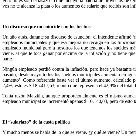
Pero no es solo el tasazo lo que incluye la batería de proyectos de 
vos no te alcanza la plata o los aumentos de salario que recibís son í
Un discurso que no coincide con los hechos
Un año atrás, durante su discurso de asunción, el Intendente afirmó ‘
empleados municipales y que esa mejora no recaiga en los funcionario
empleado municipal pero a nosotros los que tenemos los sueldos más
viene, al que le toca ganar por encima de la inflación y no tiene qu
parte.
Ningún empleado perdió contra la inflación, pero hace ya bastante t
pasado, desde mayo todos los sueldos municipales aumentan en igual 
aumento’. Como referencia baste ver el último aumento, calculado p
2,4%, esto es $ 185.417,63, monto que representa el 42,9% del total 
Tenía razón Matzkin, aunque proporcionalmente es el mismo aumento
empleado municipal se incrementó apenas $ 10.140,03, pero de esto 
El “salariazo” de la casta política
Y mucho menos se habla de lo que se viene. ¿y qué se viene? Un treme