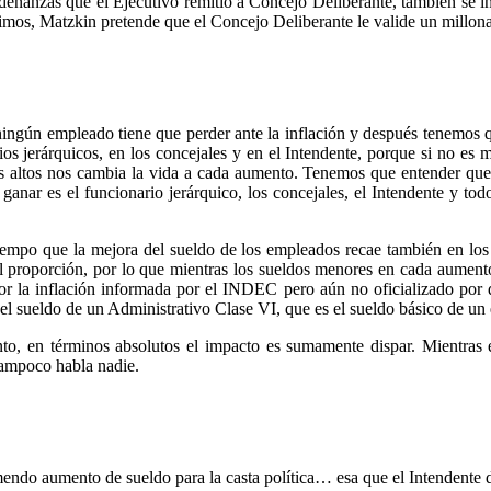
Ordenanzas que el Ejecutivo remitió a Concejo Deliberante, también se i
nfimos, Matzkin pretende que el Concejo Deliberante le valide un millon
ningún empleado tiene que perder ante la inflación y después tenemos qu
s jerárquicos, en los concejales y en el Intendente, porque si no es 
 altos nos cambia la vida a cada aumento. Tenemos que entender que y
e ganar es el funcionario jerárquico, los concejales, el Intendente y t
iempo que la mejora del sueldo de los empleados recae también en los 
proporción, por lo que mientras los sueldos menores en cada aumento ‘
or la inflación informada por el INDEC pero aún no oficializado por d
del sueldo de un Administrativo Clase VI, que es el sueldo básico de u
, en términos absolutos el impacto es sumamente dispar. Mientras e
tampoco habla nadie.
ndo aumento de sueldo para la casta política… esa que el Intendente d