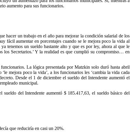
ncluyó un aumentazo para los funcionarios municipales. Sí, mientras a
ario aumento para sus funcionarios.
e hacer un trabajo en el año para mejorar la condición salarial de los
muy fácil aumentar en porcentajes cuando se le mejora poco la vida al
a tenemos un sueldo bastante alto y que es por ley, ahora al que le
odos los Secretarios.’ Y la realidad es que cumplió su compromiso… en
funcionarios. La lógica presentada por Matzkin solo duró hasta abril
le mejora poco la vida’, a los funcionarios les ‘cambia la vida cada
ecreto. Desde el 1 de diciembre el sueldo del Intendente aumentó el
n empleado municipal.
l sueldo del Intendente aumentó $ 185.417,63, el sueldo básico del
ecía que reduciría en casi un 20%.