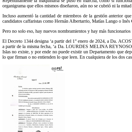
Repentinamente la maquinaria se puso en marcha, como si funcionar
organigrama que ellos mismos diseñaron, aún no se cubrió ni la mitad d
Incluso aumentó la cantidad de miembros de la gestión anterior qu
candidatos caffaristas como Hernán Albertarrio, Matías Lango o Inés 
Pero no solo eso, hay nuevos nombramientos y hay más funcionarios f
El Decreto 1344 designa ‘a partir del 1° enero de 2024, a Da.
a partir de la misma fecha, ‘a Da. LOURDES MELINA REYNOSO (
Islas no existe, y por ende no puede existir un Departamento que de
lo que firman o no entienden lo que leen. En cualquiera de los dos ca