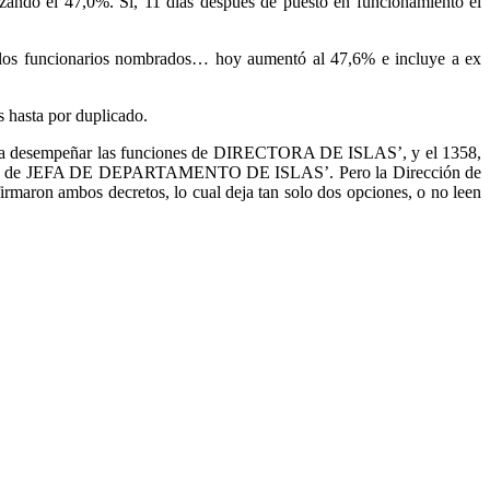
zando el 47,0%. Sí, 11 días después de puesto en funcionamiento el
de los funcionarios nombrados… hoy aumentó al 47,6% e incluye a ex
 hasta por duplicado.
ra desempeñar las funciones de DIRECTORA DE ISLAS’, y el 1358,
ones de JEFA DE DEPARTAMENTO DE ISLAS’. Pero la Dirección de
rmaron ambos decretos, lo cual deja tan solo dos opciones, o no leen