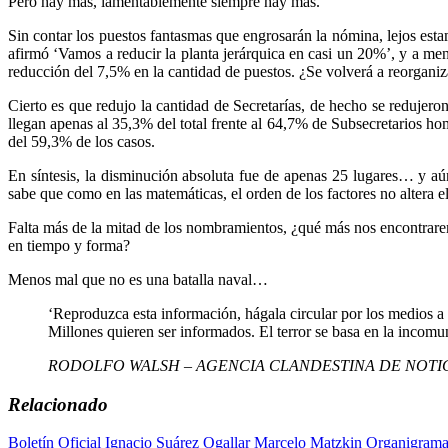
Pero hay más, lamentablemente siempre hay más.
Sin contar los puestos fantasmas que engrosarán la nómina, lejos es
afirmó ‘Vamos a reducir la planta jerárquica en casi un 20%’, y a men
reducción del 7,5% en la cantidad de puestos. ¿Se volverá a reorgani
Cierto es que redujo la cantidad de Secretarías, de hecho se redujer
llegan apenas al 35,3% del total frente al 64,7% de Subsecretarios h
del 59,3% de los casos.
En síntesis, la disminución absoluta fue de apenas 25 lugares… y a
sabe que como en las matemáticas, el orden de los factores no altera e
Falta más de la mitad de los nombramientos, ¿qué más nos encontrarem
en tiempo y forma?
Menos mal que no es una batalla naval…
‘Reproduzca esta información, hágala circular por los medios a
Millones quieren ser informados. El terror se basa en la incomun
RODOLFO WALSH – AGENCIA CLANDESTINA DE NOTI
Relacionado
Boletín Oficial
Ignacio Suárez Ogallar
Marcelo Matzkin
Organigrama