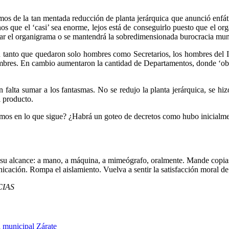
tamos de la tan mentada reducción de planta jerárquica que anunció enf
os que el ‘casi’ sea enorme, lejos está de conseguirlo puesto que el o
zar el organigrama o se mantendrá la sobredimensionada burocracia mun
on tanto que quedaron solo hombres como Secretarios, los hombres del 
ombres. En cambio aumentaron la cantidad de Departamentos, donde ‘obv
ún falta sumar a los fantasmas. No se redujo la planta jerárquica, se
l producto.
os en lo que sigue? ¿Habrá un goteo de decretos como hubo inicialment
 su alcance: a mano, a máquina, a mimeógrafo, oralmente. Mande copias
icación. Rompa el aislamiento. Vuelva a sentir la satisfacción moral de u
CIAS
 municipal
Zárate