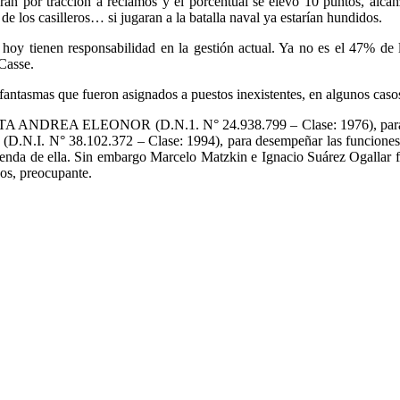
an por tracción a reclamos y el porcentual se elevó 10 puntos, alcan
e los casilleros… si jugaran a la batalla naval ya estarían hundidos.
e hoy tienen responsabilidad en la gestión actual. Ya no es el 47% 
Casse.
antasmas que fueron asignados a puestos inexistentes, en algunos casos
 ACOSTA ANDREA ELEONOR (D.N.1. N° 24.938.799 – Clase: 1976), pa
D.N.I. N° 38.102.372 – Clase: 1994), para desempeñar las funci
penda de ella. Sin embargo Marcelo Matzkin e Ignacio Suárez Ogallar fi
sos, preocupante.