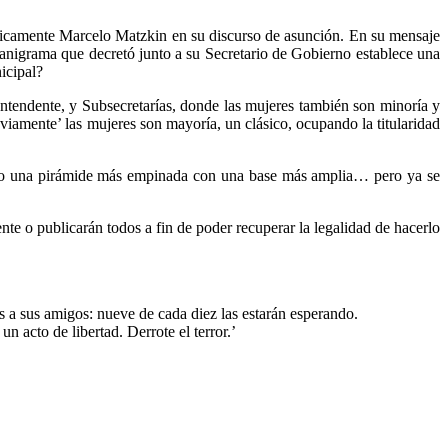
áticamente Marcelo Matzkin en su discurso de asunción. En su mensaje
rganigrama que decretó junto a su Secretario de Gobierno establece una
icipal?
Intendente, y Subsecretarías, donde las mujeres también son minoría y
iamente’ las mujeres son mayoría, un clásico, ocupando la titularidad
 hizo una pirámide más empinada con una base más amplia… pero ya se
e o publicarán todos a fin de poder recuperar la legalidad de hacerlo
 a sus amigos: nueve de cada diez las estarán esperando.
n acto de libertad. Derrote el terror.’