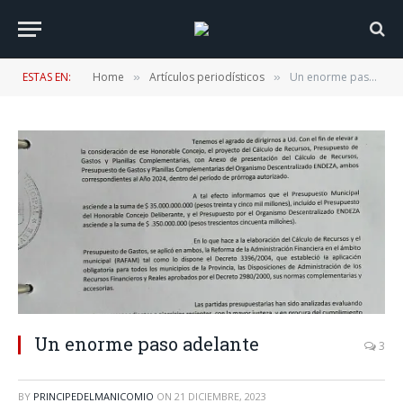
ESTAS EN:
Home
Artículos periodísticos
Un enorme paso adelante
»
»
Un enorme paso adelante
3
BY
PRINCIPEDELMANICOMIO
ON
21 DICIEMBRE, 2023