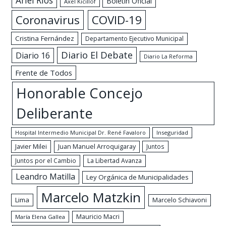
Ariel Ríos
Boletín Oficial
Axel Kicillof
Coronavirus
COVID-19
Cristina Fernández
Departamento Ejecutivo Municipal
Diario El Debate
Diario 16
Diario La Reforma
Frente de Todos
Honorable Concejo
Deliberante
Hospital Intermedio Municipal Dr. René Favaloro
Inseguridad
Javier Milei
Juan Manuel Arroquigaray
Juntos
Juntos por el Cambio
La Libertad Avanza
Leandro Matilla
Ley Orgánica de Municipalidades
Marcelo Matzkin
Lima
Marcelo Schiavoni
Mauricio Macri
María Elena Gallea