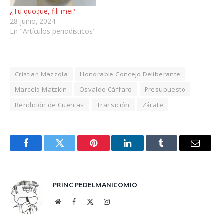
¿Tu quoque, fili mei?
28 junio, 2024
En "Artículos periodísticos"
Cristian Mazzola
Honorable Concejo Deliberante
Marcelo Matzkin
Osvaldo Cáffaro
Presupuesto
Rendición de Cuentas
Transición
Zárate
Facebook
Twitter
Pinterest
LinkedIn
Tumblr
Email
PRINCIPEDELMANICOMIO
Website
Facebook
X
Instagram
(Twitter)