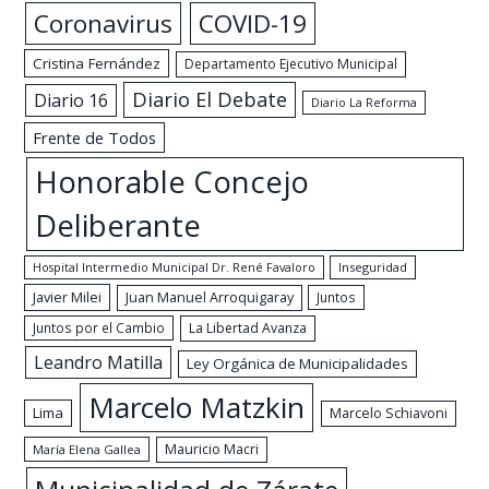
Coronavirus
COVID-19
Cristina Fernández
Departamento Ejecutivo Municipal
Diario El Debate
Diario 16
Diario La Reforma
Frente de Todos
Honorable Concejo
Deliberante
Hospital Intermedio Municipal Dr. René Favaloro
Inseguridad
Javier Milei
Juan Manuel Arroquigaray
Juntos
Juntos por el Cambio
La Libertad Avanza
Leandro Matilla
Ley Orgánica de Municipalidades
Marcelo Matzkin
Lima
Marcelo Schiavoni
Mauricio Macri
María Elena Gallea