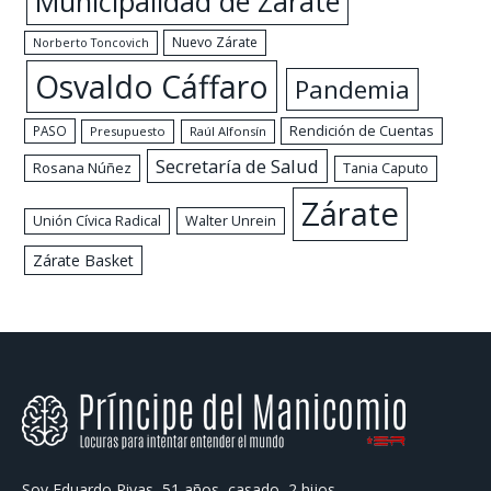
Municipalidad de Zárate
Nuevo Zárate
Norberto Toncovich
Osvaldo Cáffaro
Pandemia
Rendición de Cuentas
PASO
Presupuesto
Raúl Alfonsín
Secretaría de Salud
Rosana Núñez
Tania Caputo
Zárate
Walter Unrein
Unión Cívica Radical
Zárate Basket
Soy Eduardo Rivas, 51 años, casado, 2 hijos.