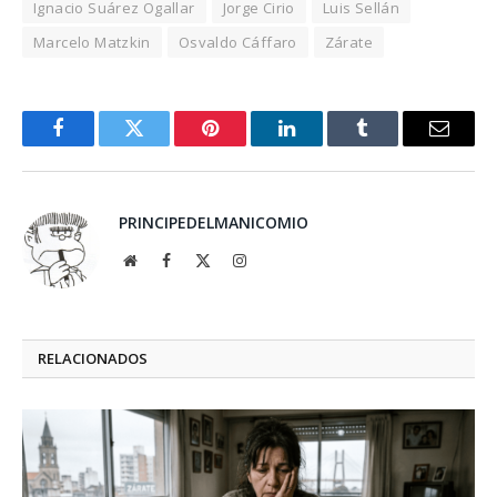
Ignacio Suárez Ogallar
Jorge Cirio
Luis Sellán
Marcelo Matzkin
Osvaldo Cáffaro
Zárate
Facebook
Twitter
Pinterest
LinkedIn
Tumblr
Email
PRINCIPEDELMANICOMIO
Website
Facebook
X
Instagram
(Twitter)
RELACIONADOS