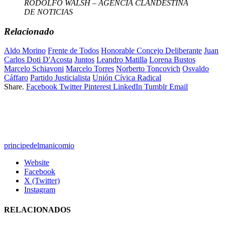
RODOLFO WALSH – AGENCIA CLANDESTINA
DE NOTICIAS
Relacionado
Aldo Morino
Frente de Todos
Honorable Concejo Deliberante
Juan
Carlos Doti D'Acosta
Juntos
Leandro Matilla
Lorena Bustos
Marcelo Schiavoni
Marcelo Torres
Norberto Toncovich
Osvaldo
Cáffaro
Partido Justicialista
Unión Cívica Radical
Share.
Facebook
Twitter
Pinterest
LinkedIn
Tumblr
Email
principedelmanicomio
Website
Facebook
X (Twitter)
Instagram
RELACIONADOS