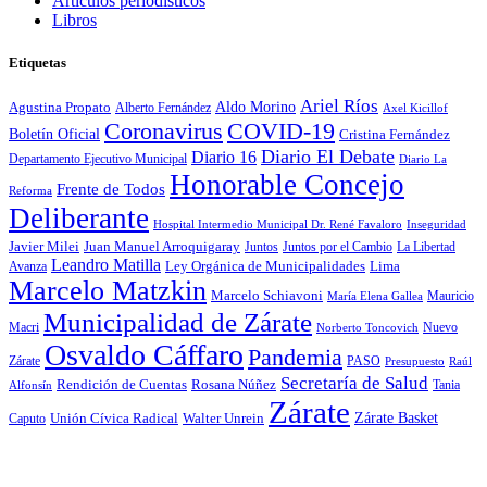
Artículos periodísticos
Libros
Etiquetas
Ariel Ríos
Agustina Propato
Aldo Morino
Alberto Fernández
Axel Kicillof
Coronavirus
COVID-19
Boletín Oficial
Cristina Fernández
Diario El Debate
Diario 16
Departamento Ejecutivo Municipal
Diario La
Honorable Concejo
Frente de Todos
Reforma
Deliberante
Hospital Intermedio Municipal Dr. René Favaloro
Inseguridad
Javier Milei
Juan Manuel Arroquigaray
La Libertad
Juntos
Juntos por el Cambio
Leandro Matilla
Ley Orgánica de Municipalidades
Lima
Avanza
Marcelo Matzkin
Marcelo Schiavoni
Mauricio
María Elena Gallea
Municipalidad de Zárate
Macri
Nuevo
Norberto Toncovich
Osvaldo Cáffaro
Pandemia
Zárate
PASO
Presupuesto
Raúl
Secretaría de Salud
Rosana Núñez
Rendición de Cuentas
Tania
Alfonsín
Zárate
Zárate Basket
Caputo
Unión Cívica Radical
Walter Unrein