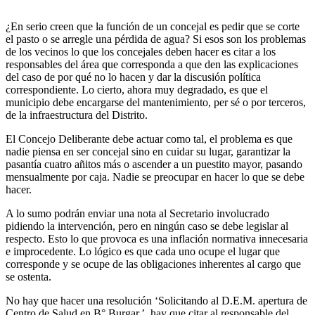
¿En serio creen que la función de un concejal es pedir que se corte
el pasto o se arregle una pérdida de agua? Si esos son los problemas
de los vecinos lo que los concejales deben hacer es citar a los
responsables del área que corresponda a que den las explicaciones
del caso de por qué no lo hacen y dar la discusión política
correspondiente. Lo cierto, ahora muy degradado, es que el
municipio debe encargarse del mantenimiento, per sé o por terceros,
de la infraestructura del Distrito.
El Concejo Deliberante debe actuar como tal, el problema es que
nadie piensa en ser concejal sino en cuidar su lugar, garantizar la
pasantía cuatro añitos más o ascender a un puestito mayor, pasando
mensualmente por caja. Nadie se preocupar en hacer lo que se debe
hacer.
A lo sumo podrán enviar una nota al Secretario involucrado
pidiendo la intervención, pero en ningún caso se debe legislar al
respecto. Esto lo que provoca es una inflación normativa innecesaria
e improcedente. Lo lógico es que cada uno ocupe el lugar que
corresponde y se ocupe de las obligaciones inherentes al cargo que
se ostenta.
No hay que hacer una resolución ‘Solicitando al D.E.M. apertura de
Centro de Salud en B° Burgar.’, hay que citar al responsable del