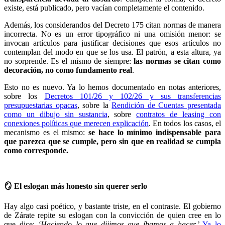
existe, está publicado, pero vacían completamente el contenido.
Además, los considerandos del Decreto 175 citan normas de manera
incorrecta. No es un error tipográfico ni una omisión menor: se
invocan artículos para justificar decisiones que esos artículos no
contemplan del modo en que se los usa. El patrón, a esta altura, ya
no sorprende. Es el mismo de siempre:
las normas se citan como
decoración, no como fundamento real
.
Esto no es nuevo. Ya lo hemos documentado en notas anteriores,
sobre los
Decretos 101/26 y 102/26 y sus transferencias
presupuestarias opacas
, sobre la
Rendición de Cuentas presentada
como un dibujo sin sustancia
, sobre
contratos de leasing con
conexiones políticas que merecen explicación
. En todos los casos, el
mecanismo es el mismo:
se hace lo mínimo indispensable para
que parezca que se cumple, pero sin que en realidad se cumpla
como corresponde.
🪞 El eslogan más honesto sin querer serlo
Hay algo casi poético, y bastante triste, en el contraste. El gobierno
de Zárate repite su eslogan con la convicción de quien cree en lo
que dice:
‘Haciendo lo que dijimos que íbamos a hacer.’
Ya lo