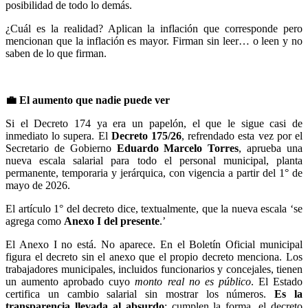
posibilidad de todo lo demás.
¿Cuál es la realidad? Aplican la inflación que corresponde pero
mencionan que la inflación es mayor. Firman sin leer… o leen y no
saben de lo que firman.
💼 El aumento que nadie puede ver
Si el Decreto 174 ya era un papelón, el que le sigue casi de
inmediato lo supera. El
Decreto 175/26
, refrendado esta vez por el
Secretario de Gobierno
Eduardo Marcelo Torres
, aprueba una
nueva escala salarial para todo el personal municipal, planta
permanente, temporaria y jerárquica, con vigencia a partir del 1° de
mayo de 2026.
El artículo 1° del decreto dice, textualmente, que la nueva escala ‘se
agrega como
Anexo I del presente
.’
El Anexo I no está. No aparece. En el Boletín Oficial municipal
figura el decreto sin el anexo que el propio decreto menciona. Los
trabajadores municipales, incluidos funcionarios y concejales, tienen
un aumento aprobado cuyo
monto real no es público
. El Estado
certifica un cambio salarial sin mostrar los números.
Es la
transparencia llevada al absurdo
: cumplen la forma, el decreto