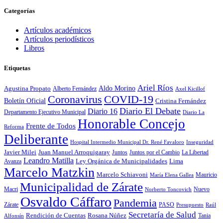
Categorías
Artículos académicos
Artículos periodísticos
Libros
Etiquetas
Ariel Ríos
Agustina Propato
Aldo Morino
Alberto Fernández
Axel Kicillof
Coronavirus
COVID-19
Boletín Oficial
Cristina Fernández
Diario El Debate
Diario 16
Departamento Ejecutivo Municipal
Diario La
Honorable Concejo
Frente de Todos
Reforma
Deliberante
Hospital Intermedio Municipal Dr. René Favaloro
Inseguridad
Javier Milei
Juan Manuel Arroquigaray
La Libertad
Juntos
Juntos por el Cambio
Leandro Matilla
Ley Orgánica de Municipalidades
Lima
Avanza
Marcelo Matzkin
Marcelo Schiavoni
Mauricio
María Elena Gallea
Municipalidad de Zárate
Macri
Nuevo
Norberto Toncovich
Osvaldo Cáffaro
Pandemia
Zárate
PASO
Presupuesto
Raúl
Secretaría de Salud
Rosana Núñez
Rendición de Cuentas
Tania
Alfonsín