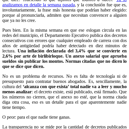
analizamos en detalle la semana pasada
, y la conclusión fue que es,
involuntariamente, la frase más honesta que podrían haber elegido:
porque al pronunciarla, admiten que necesitan convencer a alguien
que ya no les cree.
Pues bien. En la misma semana en que ese eslogan circula en las
redes del municipio, el Departamento Ejecutivo publica dos decretos
consecutivos con errores que cualquier empleado de carrera con dos
años de antigüedad podría haber detectado en diez minutos de
lectura.
Una inflación declarada del 3,4% que se convierte en
2,6% por arte de birlibirloque. Un anexo salarial que aprueba
sueldos sin publicar los montos. Normas citadas que no dicen lo
que se dice que dicen.
No es un problema de recursos. No es falta de tecnología ni de
presupuesto para contratar buenos abogados. Es, sencillamente, la
cultura del
‘alcanza con que exista’ total nadie va a leer y mucho
menos analizar
: el decreto existe, está publicado, está firmado. Que
los números no cierren, que el anexo no esté, que la norma citada
diga otra cosa, eso es un detalle para el que aparentemente nadie
tiene tiempo.
O peor: para el que nadie tiene ganas.
La transparencia no se mide por la cantidad de decretos publicados