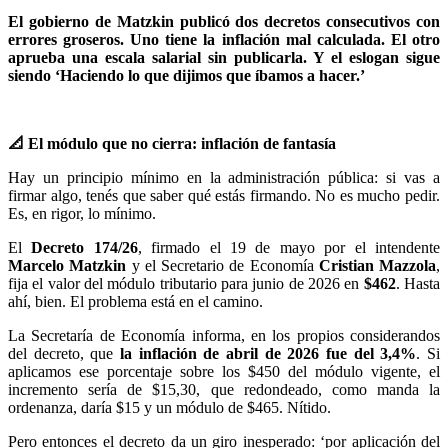
El gobierno de Matzkin publicó dos decretos consecutivos con
errores groseros. Uno tiene la inflación mal calculada. El otro
aprueba una escala salarial sin publicarla. Y el eslogan sigue
siendo ‘Haciendo lo que dijimos que íbamos a hacer.’
📐 El módulo que no cierra: inflación de fantasía
Hay un principio mínimo en la administración pública: si vas a
firmar algo, tenés que saber qué estás firmando. No es mucho pedir.
Es, en rigor, lo mínimo.
El
Decreto 174/26
, firmado el 19 de mayo por el intendente
Marcelo Matzkin
y el Secretario de Economía
Cristian Mazzola
,
fija el valor del módulo tributario para junio de 2026 en
$462
. Hasta
ahí, bien. El problema está en el camino.
La Secretaría de Economía informa, en los propios considerandos
del decreto, que
la inflación de abril de 2026 fue del 3,4%
. Si
aplicamos ese porcentaje sobre los $450 del módulo vigente, el
incremento sería de $15,30, que redondeado, como manda la
ordenanza, daría $15 y un módulo de $465. Nítido.
Pero entonces el decreto da un giro inesperado: ‘por aplicación del