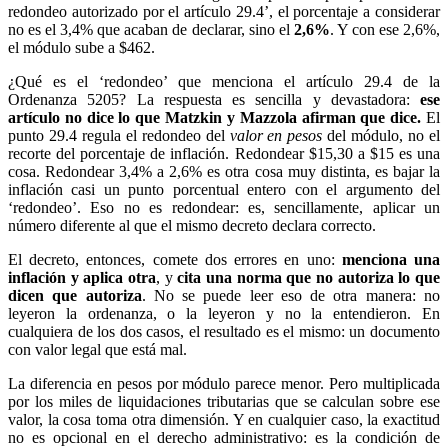
redondeo autorizado por el artículo 29.4’, el porcentaje a considerar
no es el 3,4% que acaban de declarar, sino el
2,6%
. Y con ese 2,6%,
el módulo sube a $462.
¿Qué es el ‘redondeo’ que menciona el artículo 29.4 de la
Ordenanza 5205? La respuesta es sencilla y devastadora:
ese
artículo no dice lo que Matzkin y Mazzola afirman que dice.
El
punto 29.4 regula el redondeo del
valor en pesos
del módulo, no el
recorte del porcentaje de inflación. Redondear $15,30 a $15 es una
cosa. Redondear 3,4% a 2,6% es otra cosa muy distinta, es bajar la
inflación casi un punto porcentual entero con el argumento del
‘redondeo’. Eso no es redondear: es, sencillamente, aplicar un
número diferente al que el mismo decreto declara correcto.
El decreto, entonces, comete dos errores en uno:
menciona una
inflación y aplica otra
, y
cita una norma que no autoriza lo que
dicen que autoriza
. No se puede leer eso de otra manera: no
leyeron la ordenanza, o la leyeron y no la entendieron. En
cualquiera de los dos casos, el resultado es el mismo: un documento
con valor legal que está mal.
La diferencia en pesos por módulo parece menor. Pero multiplicada
por los miles de liquidaciones tributarias que se calculan sobre ese
valor, la cosa toma otra dimensión. Y en cualquier caso, la exactitud
no es opcional en el derecho administrativo: es la condición de