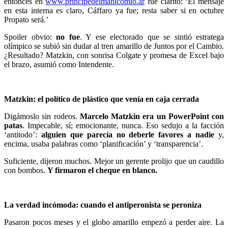
entonces en
www.principedelmanicomio.ar
fue clarito: ‘El mensaje
en esta interna es claro, Cáffaro ya fue; resta saber si en octubre
Propato será.’
Spoiler obvio:
no fue
. Y ese electorado que se sintió estratega
olímpico se subió sin dudar al tren amarillo de Juntos por el Cambio.
¿Resultado? Matzkin, con sonrisa Colgate y promesa de Excel bajo
el brazo, asumió como Intendente.
Matzkin: el político de plástico que venía en caja cerrada
Digámoslo sin rodeos.
Marcelo Matzkin era un PowerPoint con
patas
. Impecable, sí; emocionante, nunca. Eso sedujo a la facción
‘antitodo’:
alguien que parecía no deberle favores a nadie
y,
encima, usaba palabras como ‘planificación’ y ‘transparencia’.
Suficiente, dijeron muchos. Mejor un gerente prolijo que un caudillo
con bombos.
Y firmaron el cheque en blanco.
La verdad incómoda: cuando el antiperonista se peroniza
Pasaron pocos meses y el globo amarillo empezó a perder aire. La