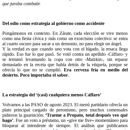
que juraba combatir.
Del odio como estrategia al gobierno como accidente
Pongámonos en contexto. En Zárate, cada elección se vive menos
como una fiesta cívica y más como un exorcismo colectivo: se entra
al cuarto oscuro para sacar a un demonio, no para elegir un ángel.
Y la verdad es que cuando uno vota con el hígado, la resaca llega
rápido. Eso fue lo que pasó. Se votó contra un apellido -Cáffaro- y
se terminó levantando la copa con otro -Matzkin-, sin reparar
demasiado en la receta que había detrás de la etiqueta, porque se
ofrecía lo que no se cumplió.
Era cerveza fría en medio del
desierto. Poco importaba el sabor
.
La estrategia del ‘(casi) cualquiera menos Cáffaro’
Volvamos a las PASO de agosto 2023. El menú partidario ofrecía un
plato principal cargado de peronismo, pero muchos comensales
pidieron la guarnición:
‘Traeme a Propato, total después veo qué
hago’
. Fue un voto a préstamo, un «give me five» momentáneo para
bloquear al intendente de siempre. El análisis que publicamos