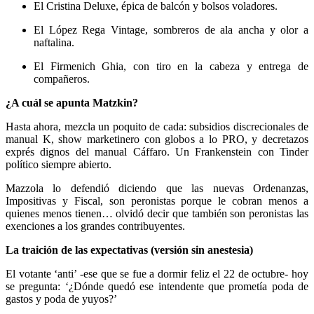
El Cristina Deluxe, épica de balcón y bolsos voladores.
El López Rega Vintage, sombreros de ala ancha y olor a
naftalina.
El Firmenich Ghia, con tiro en la cabeza y entrega de
compañeros.
¿A cuál se apunta Matzkin?
Hasta ahora, mezcla un poquito de cada: subsidios discrecionales de
manual K, show marketinero con globos a lo PRO, y decretazos
exprés dignos del manual Cáffaro. Un Frankenstein con Tinder
político siempre abierto.
Mazzola lo defendió diciendo que las nuevas Ordenanzas,
Impositivas y Fiscal, son peronistas porque le cobran menos a
quienes menos tienen… olvidó decir que también son peronistas las
exenciones a los grandes contribuyentes.
La traición de las expectativas (versión sin anestesia)
El votante ‘anti’ -ese que se fue a dormir feliz el 22 de octubre- hoy
se pregunta: ‘¿Dónde quedó ese intendente que prometía poda de
gastos y poda de yuyos?’