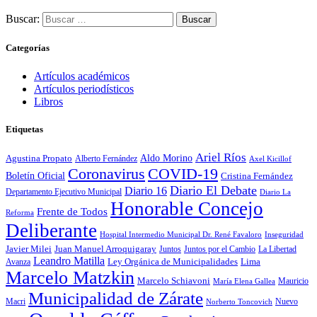
Buscar:
Categorías
Artículos académicos
Artículos periodísticos
Libros
Etiquetas
Ariel Ríos
Agustina Propato
Aldo Morino
Alberto Fernández
Axel Kicillof
Coronavirus
COVID-19
Boletín Oficial
Cristina Fernández
Diario El Debate
Diario 16
Departamento Ejecutivo Municipal
Diario La
Honorable Concejo
Frente de Todos
Reforma
Deliberante
Hospital Intermedio Municipal Dr. René Favaloro
Inseguridad
Javier Milei
Juan Manuel Arroquigaray
La Libertad
Juntos
Juntos por el Cambio
Leandro Matilla
Ley Orgánica de Municipalidades
Lima
Avanza
Marcelo Matzkin
Marcelo Schiavoni
Mauricio
María Elena Gallea
Municipalidad de Zárate
Macri
Nuevo
Norberto Toncovich