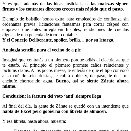
Y es que, además de las ideas justicialistas,
las malezas siguen
firmes y los contratos directos crecen más rápido que el pasto
.
Ejemplo de bolsillo: bonos extra para empleados de confianza sin
ordenanza previa; licitaciones fantasmas para cortar césped con
empresas que antes arreglaban fusibles; rendiciones de cuentas
dignas de una película de terror contable.
Y el Concejo Deliberante, spoiler, brilla… por su letargo.
Analogía sencilla para el vecino de a pie
Imaginá que contratás a un plomero porque odiás al electricista que
te estafó. Al principio el plomero promete caños relucientes y
facturas claras. A los pocos meses, te enterás de que el tipo convocó
a su cuñado -electricista-, te cobra doble y, de paso, te deja un
enchufe chorreando agua.
Bueno, así se siente Zárate ahora
mismo.
Conclusión: la factura del voto ‘anti’ siempre llega
Al final del día, la gente de Zárate se quedó con un intendente que
habla de Excel pero gobierna con libreta de almacén
.
Y esa libreta, hasta ahora, muestra: