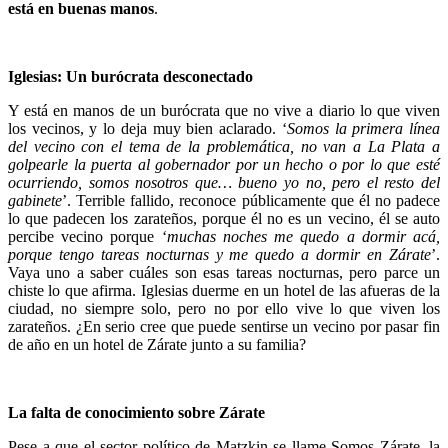
está en buenas manos
.
Iglesias: Un burócrata desconectado
Y está en manos de un burócrata que no vive a diario lo que viven
los vecinos, y lo deja muy bien aclarado. ‘
Somos la primera línea
del vecino con el tema de la problemática, no van a La Plata a
golpearle la puerta al gobernador por un hecho o por lo que esté
ocurriendo, somos nosotros que… bueno yo no, pero el resto del
gabinete
’. Terrible fallido, reconoce públicamente que él no padece
lo que padecen los zarateños, porque él no es un vecino, él se auto
percibe vecino porque ‘
muchas noches me quedo a dormir acá,
porque tengo tareas nocturnas y me quedo a dormir en Zárate
’.
Vaya uno a saber cuáles son esas tareas nocturnas, pero parce un
chiste lo que afirma. Iglesias duerme en un hotel de las afueras de la
ciudad, no siempre solo, pero no por ello vive lo que viven los
zarateños. ¿En serio cree que puede sentirse un vecino por pasar fin
de año en un hotel de Zárate junto a su familia?
La falta de conocimiento sobre Zárate
Pese a que el sector político de Matzkin se llame Somos Zárate, la