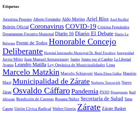
Etiquetas
Ariel Ríos
Agustina Propato
Aldo Morino
Alberto Fernández
Axel Kicillof
Coronavirus
COVID-19
Boletín Oficial
Cristina Fernández
Diario El Debate
Diario 16
Departamento Ejecutivo Municipal
Diario La
Honorable Concejo
Frente de Todos
Reforma
Deliberante
Hospital Intermedio Municipal Dr. René Favaloro
Inseguridad
Javier Milei
Juan Manuel Arroquigaray
La Libertad
Juntos
Juntos por el Cambio
Leandro Matilla
Ley Orgánica de Municipalidades
Lima
Avanza
Marcelo Matzkin
Marcelo Schiavoni
Mauricio
María Elena Gallea
Municipalidad de Zárate
Macri
Nuevo
Norberto Toncovich
Osvaldo Cáffaro
Pandemia
Zárate
PASO
Presupuesto
Raúl
Secretaría de Salud
Rosana Núñez
Rendición de Cuentas
Tania
Alfonsín
Zárate
Zárate Basket
Caputo
Unión Cívica Radical
Walter Unrein