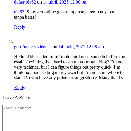
daftar ola62
on
14 abril, 2025 12:00 pm
ola62
: Situs slot online gacor terpercaya, tempatnya cuan
tanpa batas!
Reply
gestión de viviendas
on
14 junio, 2025 12:08 am
Hello! This is kind of off topic but I need some help from an
established blog. Is it hard to set up your own blog? I’m not
very techincal but I can figure things out pretty quick. I’m
thinking about setting up my own but I’m not sure where to
start. Do you have any points or suggestions? Many thanks
Reply
Leave A Reply