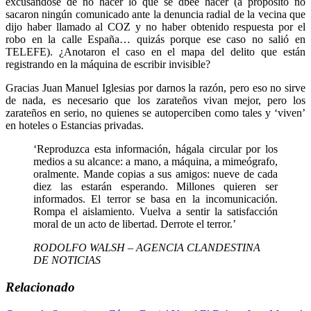
excusándose de no hacer lo que se dbee hacer (a propósito no
sacaron ningún comunicado ante la denuncia radial de la vecina que
dijo haber llamado al COZ y no haber obtenido respuesta por el
robo en la calle España… quizás porque ese caso no salió en
TELEFE). ¿Anotaron el caso en el mapa del delito que están
registrando en la máquina de escribir invisible?
Gracias Juan Manuel Iglesias por darnos la razón, pero eso no sirve
de nada, es necesario que los zarateños vivan mejor, pero los
zarateños en serio, no quienes se autoperciben como tales y ‘viven’
en hoteles o Estancias privadas.
‘Reproduzca esta información, hágala circular por los
medios a su alcance: a mano, a máquina, a mimeógrafo,
oralmente. Mande copias a sus amigos: nueve de cada
diez las estarán esperando. Millones quieren ser
informados. El terror se basa en la incomunicación.
Rompa el aislamiento. Vuelva a sentir la satisfacción
moral de un acto de libertad. Derrote el terror.’
RODOLFO WALSH – AGENCIA CLANDESTINA
DE NOTICIAS
Relacionado