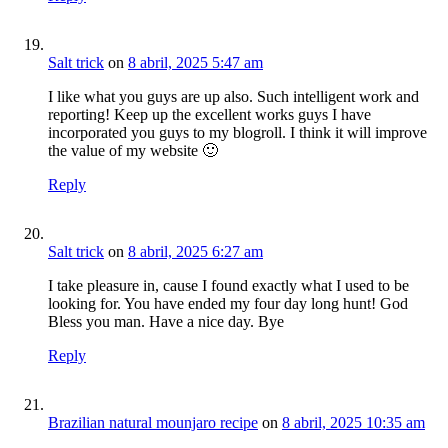
Salt trick
on
8 abril, 2025 5:47 am
I like what you guys are up also. Such intelligent work and
reporting! Keep up the excellent works guys I have
incorporated you guys to my blogroll. I think it will improve
the value of my website 🙂
Reply
Salt trick
on
8 abril, 2025 6:27 am
I take pleasure in, cause I found exactly what I used to be
looking for. You have ended my four day long hunt! God
Bless you man. Have a nice day. Bye
Reply
Brazilian natural mounjaro recipe
on
8 abril, 2025 10:35 am