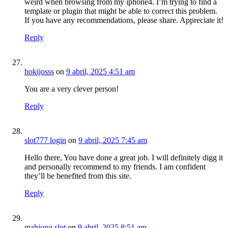
weird when browsing from my iphone4. I’m trying to find a
template or plugin that might be able to correct this problem.
If you have any recommendations, please share. Appreciate it!
Reply
hokijosss
on
9 abril, 2025 4:51 am
You are a very clever person!
Reply
slot777 login
on
9 abril, 2025 7:45 am
Hello there, You have done a great job. I will definitely digg it
and personally recommend to my friends. I am confident
they’ll be benefited from this site.
Reply
mahjong slot
on
9 abril, 2025 8:51 am