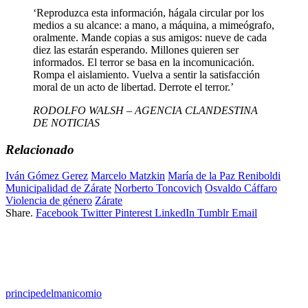
‘Reproduzca esta información, hágala circular por los
medios a su alcance: a mano, a máquina, a mimeógrafo,
oralmente. Mande copias a sus amigos: nueve de cada
diez las estarán esperando. Millones quieren ser
informados. El terror se basa en la incomunicación.
Rompa el aislamiento. Vuelva a sentir la satisfacción
moral de un acto de libertad. Derrote el terror.’
RODOLFO WALSH – AGENCIA CLANDESTINA
DE NOTICIAS
Relacionado
Iván Gómez Gerez
Marcelo Matzkin
María de la Paz Reniboldi
Municipalidad de Zárate
Norberto Toncovich
Osvaldo Cáffaro
Violencia de género
Zárate
Share.
Facebook
Twitter
Pinterest
LinkedIn
Tumblr
Email
principedelmanicomio