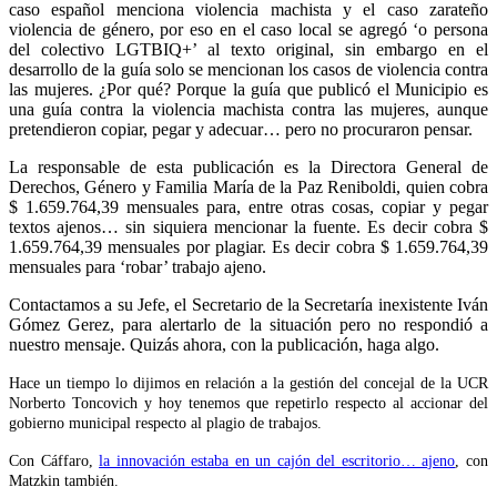
caso español menciona violencia machista y el caso zarateño
violencia de género, por eso en el caso local se agregó ‘o persona
del colectivo LGTBIQ+’ al texto original, sin embargo en el
desarrollo de la guía solo se mencionan los casos de violencia contra
las mujeres. ¿Por qué? Porque la guía que publicó el Municipio es
una guía contra la violencia machista contra las mujeres, aunque
pretendieron copiar, pegar y adecuar… pero no procuraron pensar.
La responsable de esta publicación es la Directora General de
Derechos, Género y Familia María de la Paz Reniboldi, quien cobra
$ 1.659.764,39 mensuales para, entre otras cosas, copiar y pegar
textos ajenos… sin siquiera mencionar la fuente. Es decir cobra $
1.659.764,39 mensuales por plagiar. Es decir cobra $ 1.659.764,39
mensuales para ‘robar’ trabajo ajeno.
Contactamos a su Jefe, el Secretario de la Secretaría inexistente Iván
Gómez Gerez, para alertarlo de la situación pero no respondió a
nuestro mensaje. Quizás ahora, con la publicación, haga algo.
Hace un tiempo lo dijimos en relación a la gestión del concejal de la UCR
Norberto Toncovich y hoy tenemos que repetirlo respecto al accionar del
gobierno municipal respecto al plagio de trabajos.
Con Cáffaro,
la innovación estaba en un cajón del escritorio… ajeno
, con
Matzkin también.