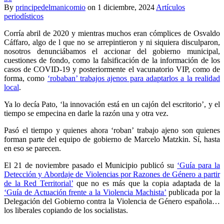
By
principedelmanicomio
on
1 diciembre, 2024
Artículos
periodísticos
Corría abril de 2020 y mientras muchos eran cómplices de Osvaldo
Cáffaro, algo de l que no se arrepintieron y ni siquiera disculparon,
nosotros denunciábamos el accionar del gobierno municipal,
cuestiones de fondo, como la falsificación de la información de los
casos de COVID-19 y posteriormente el vacunatorio VIP, como de
forma, como
‘robaban’ trabajos ajenos para adaptarlos a la realidad
local
.
Ya lo decía Pato, ‘la innovación está en un cajón del escritorio’, y el
tiempo se empecina en darle la razón una y otra vez.
Pasó el tiempo y quienes ahora ‘roban’ trabajo ajeno son quienes
forman parte del equipo de gobierno de Marcelo Matzkin. Sí, hasta
en eso se parecen.
El 21 de noviembre pasado el Municipio publicó su
‘Guía para la
Detección y Abordaje de Violencias por Razones de Género a partir
de la Red Territorial’
que no es más que la copia adaptada de la
‘Guía de Actuación frente a la Violencia Machista’
publicada por la
Delegación del Gobierno contra la Violencia de Género española…
los liberales copiando de los socialistas.