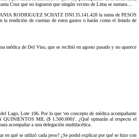
a Santa Cruz que no lograron que ningún vecino de Lima se sumara…
ROF. STEFANIA RODRIGUEZ SCHATZ DNI 35.141.428 la suma de PESOS
la rendición de cuentas de estos gastos o harán como el listado de
na médica de Del Viso, que se recibió en agosto pasado y no aparece
lar del Lago, Lote 106. Por lo que ‘en concepto de médica acompañante
ON QUINIENTOS MIL ($ 1.500.000)’. ¿Qué opinarán al respecto el
 para acompañar a una delegación multifacética.
car en qué se utilizó cada peso? ¿Se podrá explicar por qué se hizo con