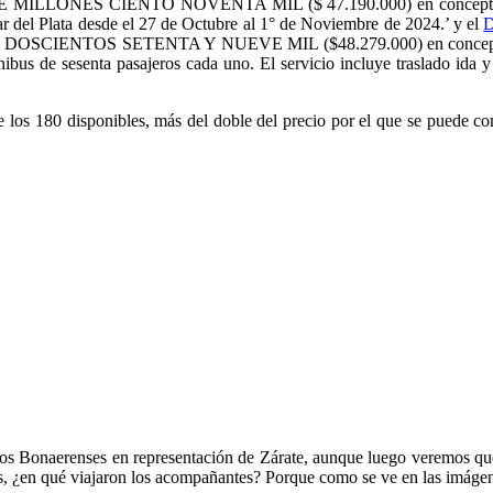
LLONES CIENTO NOVENTA MIL ($ 47.190.000) en concepto de aloja
 Plata desde el 27 de Octubre al 1° de Noviembre de 2024.’ y el
D
NTOS SETENTA Y NUEVE MIL ($48.279.000) en concepto de trasl
bus de sesenta pasajeros cada uno. El servicio incluye traslado ida y
e los 180 disponibles, más del doble del precio por el que se puede c
egos Bonaerenses en representación de Zárate, aunque luego veremos qu
res, ¿en qué viajaron los acompañantes? Porque como se ve en las imá