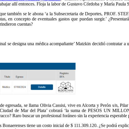
rabajar allí entonces. Floja la labor de Gustavo Córdoba y María Paul
uesto que también se le abona ‘a la Subsecretaria de Deportes, P
en concepto de eventuales gastos que puedan surgir.’ ¿Presentarán 
rindieron cuentas?
nal se designa una médica acompañante’ Matzkin decidió contratar a u
 de egresada, se llama Olivia Cassisi, vive en Alcorta y Perón s/n, Pi
n la Ciudad de Mar del Plata’ cobrará ‘la suma de PESOS UN MILL
racco? Raro buscar un profesional foráneo sin la experiencia esperable
os Bonaerenses tiene un costo inicial de $ 111.309.120. ¿Se podrá expli