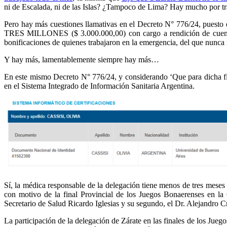
ni de Escalada, ni de las Islas? ¿Tampoco de Lima? Hay mucho por t
Pero hay más cuestiones llamativas en el Decreto N° 776/24, p
TRES MILLONES ($ 3.000.000,00) con cargo a rendición de cuentas, 
bonificaciones de quienes trabajaron en la emergencia, del que nunca 
Y hay más, lamentablemente siempre hay más…
En este mismo Decreto N° 776/24, y considerando ‘Que para dicha fi
en el Sistema Integrado de Información Sanitaria Argentina.
Sí, la médica responsable de la delegación tiene menos de tres meses
con motivo de la final Provincial de los Juegos Bonaerenses e
Secretario de Salud Ricardo Iglesias y su segundo, el Dr. Alejandro C
La participación de la delegación de Zárate en las finales de los Jueg