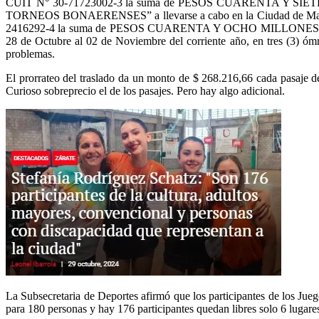
CUIT N° 30-71723002-3 la suma de PESOS CUARENTA Y SIETE MI
TORNEOS BONAERENSES” a llevarse a cabo en la Ciudad de Mar del
2416292-4 la suma de PESOS CUARENTA Y OCHO MILLONES DOSCIE
28 de Octubre al 02 de Noviembre del corriente año, en tres (3) ómni
problemas.
El prorrateo del traslado da un monto de $ 268.216,66 cada pasaje d
Curioso sobreprecio el de los pasajes. Pero hay algo adicional.
La Subsecretaria de Deportes afirmó que los participantes de los Ju
para 180 personas y hay 176 participantes quedan libres solo 6 luga