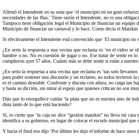
Afirmó el Intendente en su nota que ‘el municipio en un gran esfuerz
necesidades de las flias.’ Tiene razón el Intendente, no es una obliga
Tampoco tiene obligación legal el Municipio de financiar un equipo d
Municipio de financiar un carnaval y lo hace. Como decía el Matzkin 
Si efectivamente el Intendente está convencido que ‘El municipio no sup
¿En serio la respuesta a una vecina que reclama es ‘en el video se
hambre o no. No es cuestión de jugar o no. Ese tratar de sentir en l
cumplieron ayer 57 años. Cuánto más se debe sentir si están a nuestro
¿En serio la respuesta a una vecina que reclama es ‘tan solo llevamo
para poder sostener una discusión y un reclamo, no todos tuvieron la 
es el camino deseable. Confronte y discuta con altura, no caiga tan baj
y hasta su dicción, sin mirar al espejo que quienes critican no son muy 
Dijo que lo enorgullece cuidar ‘la plata que no es nuestra sino de t
dista tanto de lo que está haciendo?
Sí, es cierto que ‘la caja no dice “gestion matzkin” no lleva mi cara
identifica a su gobierno, en lugar de colocar el escudo municipal que
Y hacia el final nos dijo ‘Por último les dejo el informe de hace unos d