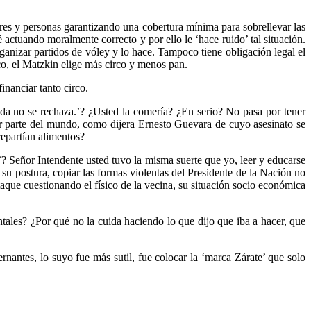
res y personas garantizando una cobertura mínima para sobrellevar las
 actuando moralmente correcto y por ello le ‘hace ruido’ tal situación.
anizar partidos de vóley y lo hace. Tampoco tiene obligación legal el
co, el Matzkin elige más circo y menos pan.
inanciar tanto circo.
da no se rechaza.’? ¿Usted la comería? ¿En serio? No pasa por tener
ier parte del mundo, como dijera Ernesto Guevara de cuyo asesinato se
repartían alimentos?
? Señor Intendente usted tuvo la misma suerte que yo, leer y educarse
su postura, copiar las formas violentas del Presidente de la Nación no
ataque cuestionando el físico de la vecina, su situación socio económica
tales? ¿Por qué no la cuida haciendo lo que dijo que iba a hacer, que
rnantes, lo suyo fue más sutil, fue colocar la ‘marca Zárate’ que solo