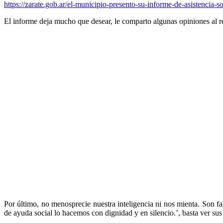
https://zarate.gob.ar/el-municipio-presento-su-informe-de-asistencia-so
El informe deja mucho que desear, le comparto algunas opiniones al re
Por último, no menosprecie nuestra inteligencia ni nos mienta. Son 
de ayuda social lo hacemos con dignidad y en silencio.’, basta ver su