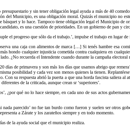
o presupuestario y sin tener obligación legal ayuda a más de 40 comedo
ción del Municipio, es una obligación moral. Quizás el municipio no esté
e básquet y lo hace. Tampoco tiene obligación legal el Municipio de org
candidato, es una cuestión de prioridades. En un gobierno de pan y cir
le el progreso que sólo da el trabajo.’, impulse el trabajo en lugar de f
 observa una caja con alimentos de marca […] Si tenés hambre esa comi
o más hondo cualquier injusticia cometida contra cualquiera en cualqu
 lado. ¿No recuerda el Intendente cuando durante la campaña electoral 
s 20 días de primavera y son más los días que usamos abrigo que remera’
misma posibilidad y cada vez son menos quienes la tienen. Replantéese 
o. Con su respuesta abrió la puerta a que una horda fascista saliera al 
diferentes de la criticada, aunque crean sr ‘superiores’.
odos’, ¿por qué no lo hace siempre, en cada uno de sus actos gubernamen
 ni nada parecido’ no fue tan burdo como fueron y suelen ser otros gobe
 representa a Zárate y los zarateños siempre y en todo momento.
ías de la ayuda social que el municipio realiza.