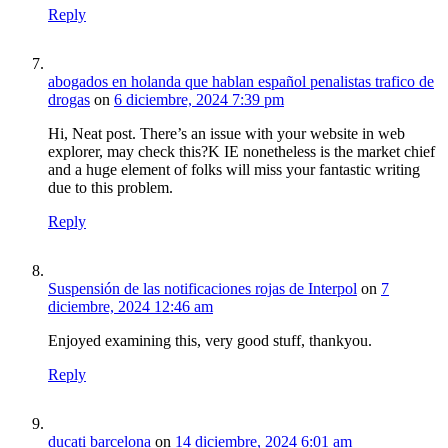
Reply
abogados en holanda que hablan español penalistas trafico de
drogas
on
6 diciembre, 2024 7:39 pm
Hi, Neat post. There’s an issue with your website in web
explorer, may check this?K IE nonetheless is the market chief
and a huge element of folks will miss your fantastic writing
due to this problem.
Reply
Suspensión de las notificaciones rojas de Interpol
on
7
diciembre, 2024 12:46 am
Enjoyed examining this, very good stuff, thankyou.
Reply
ducati barcelona
on
14 diciembre, 2024 6:01 am