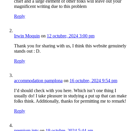
chief and a large element of other folks will leave out your
magnificent writing due to this problem
Reply
Irwin Moquin
on
12 octubre, 2024 3:00 pm
Thank you for sharing with us, I think this website genuinely
stands out : D.
Reply
accommodation pamplona
on
16 octubre, 2024 9:54 pm
I’d should check with you here. Which isn’t one thing I
usually do! I take pleasure in studying a put up that can make
folks think. Additionally, thanks for permitting me to remark!
Reply
premium iptv
on
19 octubre, 2024 5:44 am