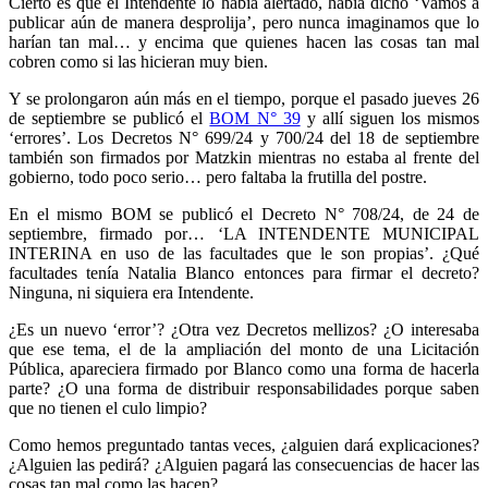
Cierto es que el Intendente lo había alertado, había dicho ‘Vamos a
publicar aún de manera desprolija’, pero nunca imaginamos que lo
harían tan mal… y encima que quienes hacen las cosas tan mal
cobren como si las hicieran muy bien.
Y se prolongaron aún más en el tiempo, porque el pasado jueves 26
de septiembre se publicó el
BOM N° 39
y allí siguen los mismos
‘errores’. Los Decretos N° 699/24 y 700/24 del 18 de septiembre
también son firmados por Matzkin mientras no estaba al frente del
gobierno, todo poco serio… pero faltaba la frutilla del postre.
En el mismo BOM se publicó el Decreto N° 708/24, de 24 de
septiembre, firmado por… ‘LA INTENDENTE MUNICIPAL
INTERINA en uso de las facultades que le son propias’. ¿Qué
facultades tenía Natalia Blanco entonces para firmar el decreto?
Ninguna, ni siquiera era Intendente.
¿Es un nuevo ‘error’? ¿Otra vez Decretos mellizos? ¿O interesaba
que ese tema, el de la ampliación del monto de una Licitación
Pública, apareciera firmado por Blanco como una forma de hacerla
parte? ¿O una forma de distribuir responsabilidades porque saben
que no tienen el culo limpio?
Como hemos preguntado tantas veces, ¿alguien dará explicaciones?
¿Alguien las pedirá? ¿Alguien pagará las consecuencias de hacer las
cosas tan mal como las hacen?