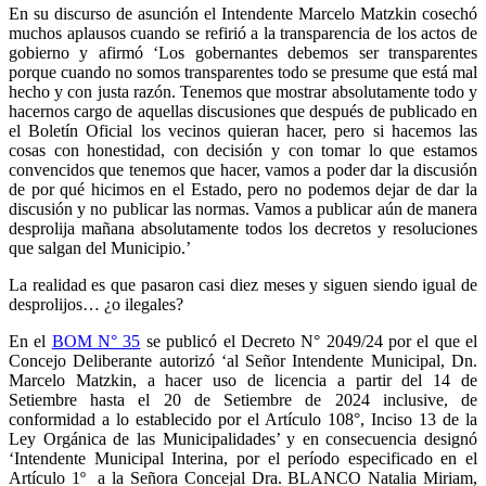
En su discurso de asunción el Intendente Marcelo Matzkin cosechó
muchos aplausos cuando se refirió a la transparencia de los actos de
gobierno y afirmó ‘Los gobernantes debemos ser transparentes
porque cuando no somos transparentes todo se presume que está mal
hecho y con justa razón. Tenemos que mostrar absolutamente todo y
hacernos cargo de aquellas discusiones que después de publicado en
el Boletín Oficial los vecinos quieran hacer, pero si hacemos las
cosas con honestidad, con decisión y con tomar lo que estamos
convencidos que tenemos que hacer, vamos a poder dar la discusión
de por qué hicimos en el Estado, pero no podemos dejar de dar la
discusión y no publicar las normas. Vamos a publicar aún de manera
desprolija mañana absolutamente todos los decretos y resoluciones
que salgan del Municipio.’
La realidad es que pasaron casi diez meses y siguen siendo igual de
desprolijos… ¿o ilegales?
En el
BOM N° 35
se publicó el Decreto N° 2049/24 por el que el
Concejo Deliberante autorizó ‘al Señor Intendente Municipal, Dn.
Marcelo Matzkin, a hacer uso de licencia a partir del 14 de
Setiembre hasta el 20 de Setiembre de 2024 inclusive, de
conformidad a lo establecido por el Artículo 108°, Inciso 13 de la
Ley Orgánica de las Municipalidades’ y en consecuencia designó
‘Intendente Municipal Interina, por el período especificado en el
Artículo 1º a la Señora Concejal Dra. BLANCO Natalia Miriam,