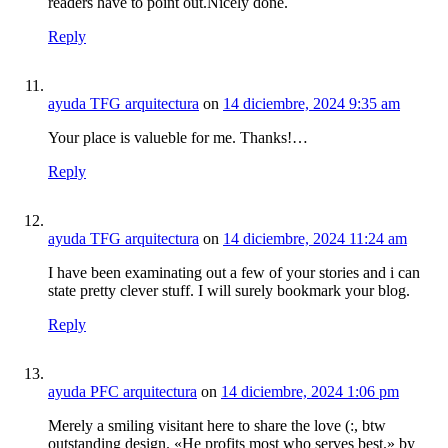
readers have to point out.Nicely done.
Reply
ayuda TFG arquitectura
on
14 diciembre, 2024 9:35 am
Your place is valueble for me. Thanks!…
Reply
ayuda TFG arquitectura
on
14 diciembre, 2024 11:24 am
I have been examinating out a few of your stories and i can
state pretty clever stuff. I will surely bookmark your blog.
Reply
ayuda PFC arquitectura
on
14 diciembre, 2024 1:06 pm
Merely a smiling visitant here to share the love (:, btw
outstanding design. «He profits most who serves best.» by