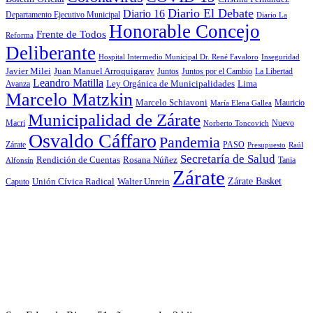
Diario El Debate
Diario 16
Departamento Ejecutivo Municipal
Diario La
Honorable Concejo
Frente de Todos
Reforma
Deliberante
Hospital Intermedio Municipal Dr. René Favaloro
Inseguridad
Javier Milei
Juan Manuel Arroquigaray
La Libertad
Juntos
Juntos por el Cambio
Leandro Matilla
Ley Orgánica de Municipalidades
Lima
Avanza
Marcelo Matzkin
Marcelo Schiavoni
Mauricio
María Elena Gallea
Municipalidad de Zárate
Macri
Nuevo
Norberto Toncovich
Osvaldo Cáffaro
Pandemia
Zárate
PASO
Presupuesto
Raúl
Secretaría de Salud
Rosana Núñez
Rendición de Cuentas
Tania
Alfonsín
Zárate
Zárate Basket
Caputo
Unión Cívica Radical
Walter Unrein