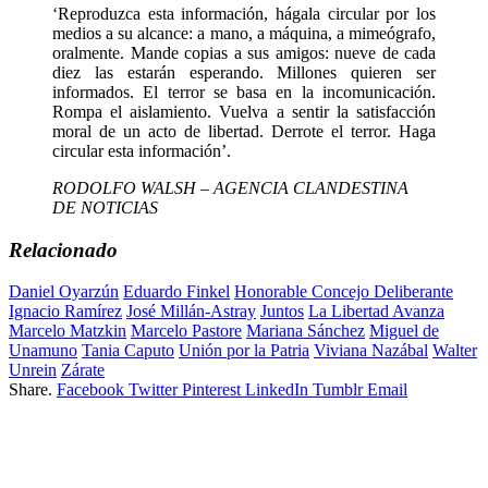
‘Reproduzca esta información, hágala circular por los
medios a su alcance: a mano, a máquina, a mimeógrafo,
oralmente. Mande copias a sus amigos: nueve de cada
diez las estarán esperando. Millones quieren ser
informados. El terror se basa en la incomunicación.
Rompa el aislamiento. Vuelva a sentir la satisfacción
moral de un acto de libertad. Derrote el terror. Haga
circular esta información’.
RODOLFO WALSH – AGENCIA CLANDESTINA
DE NOTICIAS
Relacionado
Daniel Oyarzún
Eduardo Finkel
Honorable Concejo Deliberante
Ignacio Ramírez
José Millán-Astray
Juntos
La Libertad Avanza
Marcelo Matzkin
Marcelo Pastore
Mariana Sánchez
Miguel de
Unamuno
Tania Caputo
Unión por la Patria
Viviana Nazábal
Walter
Unrein
Zárate
Share.
Facebook
Twitter
Pinterest
LinkedIn
Tumblr
Email