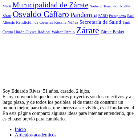
Municipalidad de Zárate
Macri
Nuevo
Norberto Toncovich
Osvaldo Cáffaro
Pandemia
Zárate
PASO
Presupuesto
Raúl
Secretaría de Salud
Rosana Núñez
Rendición de Cuentas
Tania
Alfonsín
Zárate
Zárate Basket
Caputo
Unión Cívica Radical
Walter Unrein
Soy Eduardo Rivas, 51 años, casado, 2 hijos.
Estoy convencido que los mejores proyectos son los colectivos y a
largo plazo, y de todos los posibles, el de tratar de construir un
mundo mejor, para todos, que merezca ser vivido, es el fundamental.
En esta página comparto algunas ideas para intentar entenderlo, que
es el paso previo para cambiarlo.
Inicio
Artículos académicos