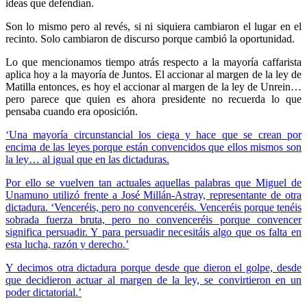
ideas que defendían.
Son lo mismo pero al revés, si ni siquiera cambiaron el lugar en el
recinto. Solo cambiaron de discurso porque cambió la oportunidad.
Lo que mencionamos tiempo atrás respecto a la mayoría caffarista
aplica hoy a la mayoría de Juntos. El accionar al margen de la ley de
Matilla entonces, es hoy el accionar al margen de la ley de Unrein…
pero parece que quien es ahora presidente no recuerda lo que
pensaba cuando era oposición.
‘Una mayoría circunstancial los ciega y hace que se crean por
encima de las leyes porque están convencidos que ellos mismos son
la ley… al igual que en las dictaduras.
Por ello se vuelven tan actuales aquellas palabras que Miguel de
Unamuno utilizó frente a José Millán-Astray, representante de otra
dictadura. ‘Venceréis, pero no convenceréis. Venceréis porque tenéis
sobrada fuerza bruta, pero no convenceréis porque convencer
significa persuadir. Y para persuadir necesitáis algo que os falta en
esta lucha, razón y derecho.’
Y decimos otra dictadura porque desde que dieron el golpe, desde
que decidieron actuar al margen de la ley, se convirtieron en un
poder dictatorial.’