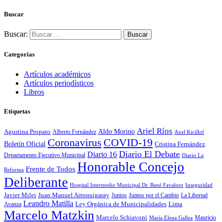
Buscar
Buscar:
Categorías
Artículos académicos
Artículos periodísticos
Libros
Etiquetas
Ariel Ríos
Agustina Propato
Aldo Morino
Alberto Fernández
Axel Kicillof
Coronavirus
COVID-19
Boletín Oficial
Cristina Fernández
Diario El Debate
Diario 16
Departamento Ejecutivo Municipal
Diario La
Honorable Concejo
Frente de Todos
Reforma
Deliberante
Hospital Intermedio Municipal Dr. René Favaloro
Inseguridad
Javier Milei
Juan Manuel Arroquigaray
La Libertad
Juntos
Juntos por el Cambio
Leandro Matilla
Ley Orgánica de Municipalidades
Lima
Avanza
Marcelo Matzkin
Marcelo Schiavoni
Mauricio
María Elena Gallea