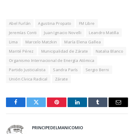
Abel Furlán
Agustina Propato
FM Libre
Jeremías Conti
Juan Ignacio Novelli
Leandro Matilla
Lima
Marcelo Matzkin
María Elena Gallea
Marité Pérez
Municipalidad de Zárate
Natalia Blanco
Organismo Internacional de Energía Atómica
Partido Justicialista
Sandra París
Sergio Berni
Unión Cívica Radical
Zárate
Facebook
Twitter
Pinterest
LinkedIn
Tumblr
Email
PRINCIPEDELMANICOMIO