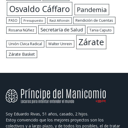
Osvaldo Cáffaro
Pandemia
Rendición de Cuentas
PASO
Presupuesto
Raúl Alfonsín
Secretaría de Salud
Rosana Núñez
Tania Caputo
Zárate
Walter Unrein
Unión Cívica Radical
Zárate Basket
Soy Eduardo Rivas, 51 años, casado, 2 hijos.
Estoy convencido que los mejores proyectos son los
colectivos y a largo plazo, y de todos los posibles, el de tratar