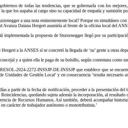
 gobiernos de todas las tendencias, que se gobernaría con los mejore
 la que los aupaba al cargo sino su capacidad de empatía y sumisión pol
Sturzenegger a una nota eminentemente local? Porque en simultáneo co
d Avanza Daiana Hergert asumiría al frente de la oficina local del AN
 implementada la propuesta de Sturzenegger llegó por su participación
Hergert a la ANSES sí se concretó la llegada de ‘su’ gente a otras dep
a concejal y a quien ella le paga de su bolsillo, según comentara como 
la RESOL-2024-2272-INSSJP-DE-INSSJP que establece que se encuentra 
nidades de Gestión Local’ y en consecuencia ‘resulta necesario asignar
días a partir de la fecha de notificación, proceder a la presentación del
de Reincidencias, quedando sujeta además la incorporación, al resultad
rencia de Recursos Humanos. Así también, deberá acompañar historial 
 en carácter de trabajador autónomo o monotributista.’