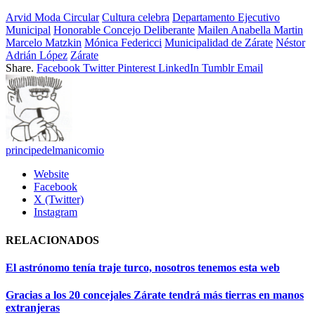
Arvid Moda Circular
Cultura celebra
Departamento Ejecutivo
Municipal
Honorable Concejo Deliberante
Mailen Anabella Martin
Marcelo Matzkin
Mónica Federicci
Municipalidad de Zárate
Néstor
Adrián López
Zárate
Share.
Facebook
Twitter
Pinterest
LinkedIn
Tumblr
Email
principedelmanicomio
Website
Facebook
X (Twitter)
Instagram
RELACIONADOS
El astrónomo tenía traje turco, nosotros tenemos esta web
Gracias a los 20 concejales Zárate tendrá más tierras en manos
extranjeras