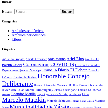
Buscar
Buscar:
Categorías
Artículos académicos
Artículos periodísticos
Libros
Etiquetas
Ariel Ríos
Agustina Propato
Aldo Morino
Alberto Fernández
Axel Kicillof
Coronavirus
COVID-19
Boletín Oficial
Cristina Fernández
Diario El Debate
Diario 16
Departamento Ejecutivo Municipal
Diario La
Honorable Concejo
Frente de Todos
Reforma
Deliberante
Hospital Intermedio Municipal Dr. René Favaloro
Inseguridad
Javier Milei
Juan Manuel Arroquigaray
La Libertad
Juntos
Juntos por el Cambio
Leandro Matilla
Ley Orgánica de Municipalidades
Lima
Avanza
Marcelo Matzkin
Marcelo Schiavoni
Mauricio
María Elena Gallea
Municipalidad de Zárate
Macri
Nuevo
Norberto Toncovich