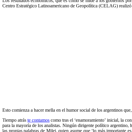
Los resultados económicos, que es como se mide a los gobiernos por l
Centro Estratégico Latinoamericano de Geopolítica (CELAG) realizó un
Esto comienza a hacer mella en el humor social de los argentinos que,
Tiempo atrás
te contamos
como tras el ‘enamoramiento’ inicial, la co
para la mayoría de los analistas. Ningún dirigente político argentino,
las propias palabras de Milei, quien asume que ‘lo más importante es