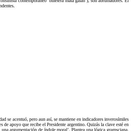
fonsinista contemporáneo ‘billetera mata galán’), son abrumadores. El
ndentes.
ad se acentuó, pero aun así, se mantiene en indicadores inverosímiles
es de apoyo que recibe el Presidente argentino. Quizás la clave esté en
en una argumentación de índole moral’. Plantea una lógica gramsciana,