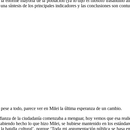
a enorme mayoría de la población (ya lo dijo el filósofo trasandino al
a síntesis de los principales indicadores y las conclusiones son contu
 pese a todo, parece ver en Milei la última esperanza de un cambio.
nfianza de la ciudadanía comenzaba a menguar, hoy vemos que esa realid
 habiendo hecho lo que hizo Milei, se hubiese mantenido en los estándar
 la batalla cultural’, porque ‘Toda mi argumentación pública se basa 