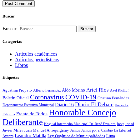
Buscar
Buscar:
Categorías
Artículos académicos
Artículos periodísticos
Libros
Etiquetas
Ariel Ríos
Agustina Propato
Aldo Morino
Alberto Fernández
Axel Kicillof
Coronavirus
COVID-19
Boletín Oficial
Cristina Fernández
Diario El Debate
Diario 16
Departamento Ejecutivo Municipal
Diario La
Honorable Concejo
Frente de Todos
Reforma
Deliberante
Hospital Intermedio Municipal Dr. René Favaloro
Inseguridad
Javier Milei
Juan Manuel Arroquigaray
La Libertad
Juntos
Juntos por el Cambio
Leandro Matilla
Ley Orgánica de Municipalidades
Lima
Avanza