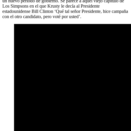
un nuevo período de gobierno. Se parece a aquel viejo capítulo de
Los Simpsons en el que Krusty le decía al Presidente
estadounidense Bill Clinton ‘Qué tal señor Presidente, hice campaña
con el otro candidato, pero voté por usted’.