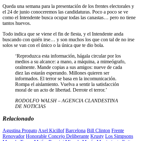
Queda una semana para la presentación de los frentes electorales y
el 24 de junio conoceremos las candidaturas. Poco a poco se ve
como el Intendente busca ocupar todas las canastas… pero no tiene
tantos huevos.
Todo indica que se viene el fin de fiesta, y el Intendente anda
buscando con quién irse… y son muchos los que con tal de no irse
solos se van con el único o la única que te dio bola.
‘Reproduzca esta información, hágala circular por los
medios a su alcance: a mano, a máquina, a mimeógrafo,
oralmente. Mande copias a sus amigos: nueve de cada
diez las estarán esperando. Millones quieren ser
informados. El terror se basa en la incomunicación.
Rompa el aislamiento. Vuelva a sentir la satisfacción
moral de un acto de libertad. Derrote el terror.’
RODOLFO WALSH – AGENCIA CLANDESTINA
DE NOTICIAS
Relacionado
Agustina Propato
Axel Kicillof
Barcelona
Bill Clinton
Frente
Renovador
Honorable Concejo Deliberante
Krusty
Los Simpsons