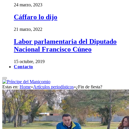
24 marzo, 2023
Cáffaro lo dijo
21 marzo, 2022
Labor parlamentaria del Diputado
Nacional Francisco Cúneo
15 octubre, 2019
Contacto
Estas en:
Home
»
Artículos periodísticos
»
¿Fin de fiesta?