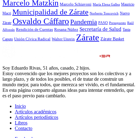
Marcelo Matzkin
Marcelo Schiavoni
Mauricio
María Elena Gallea
Municipalidad de Zárate
Macri
Nuevo
Norberto Toncovich
Osvaldo Cáffaro
Pandemia
Zárate
PASO
Presupuesto
Raúl
Secretaría de Salud
Rosana Núñez
Rendición de Cuentas
Tania
Alfonsín
Zárate
Zárate Basket
Caputo
Unión Cívica Radical
Walter Unrein
Soy Eduardo Rivas, 51 años, casado, 2 hijos.
Estoy convencido que los mejores proyectos son los colectivos y a
largo plazo, y de todos los posibles, el de tratar de construir un
mundo mejor, para todos, que merezca ser vivido, es el fundamental.
En esta página comparto algunas ideas para intentar entenderlo, que
es el paso previo para cambiarlo.
Inicio
Artículos académicos
Artículos periodísticos
Libros
Contacto