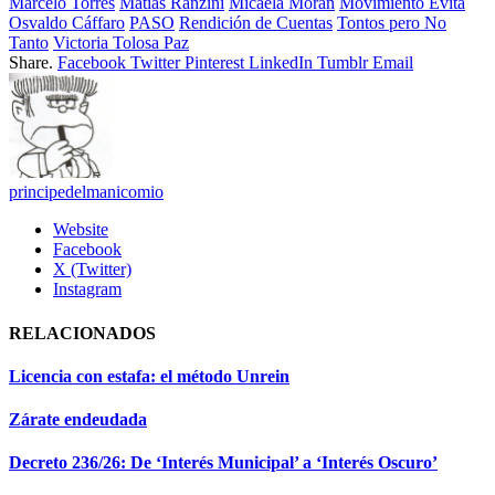
Marcelo Torres
Matías Ranzini
Micaela Morán
Movimiento Evita
Osvaldo Cáffaro
PASO
Rendición de Cuentas
Tontos pero No
Tanto
Victoria Tolosa Paz
Share.
Facebook
Twitter
Pinterest
LinkedIn
Tumblr
Email
principedelmanicomio
Website
Facebook
X (Twitter)
Instagram
RELACIONADOS
Licencia con estafa: el método Unrein
Zárate endeudada
Decreto 236/26: De ‘Interés Municipal’ a ‘Interés Oscuro’