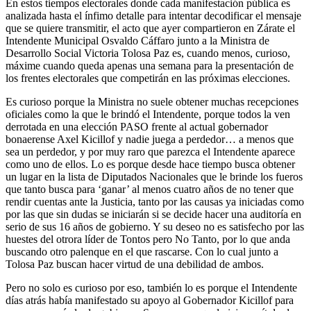
En estos tiempos electorales donde cada manifestación pública es
analizada hasta el ínfimo detalle para intentar decodificar el mensaje
que se quiere transmitir, el acto que ayer compartieron en Zárate el
Intendente Municipal Osvaldo Cáffaro junto a la Ministra de
Desarrollo Social Victoria Tolosa Paz es, cuando menos, curioso,
máxime cuando queda apenas una semana para la presentación de
los frentes electorales que competirán en las próximas elecciones.
Es curioso porque la Ministra no suele obtener muchas recepciones
oficiales como la que le brindó el Intendente, porque todos la ven
derrotada en una elección PASO frente al actual gobernador
bonaerense Axel Kicillof y nadie juega a perdedor… a menos que
sea un perdedor, y por muy raro que parezca el Intendente aparece
como uno de ellos. Lo es porque desde hace tiempo busca obtener
un lugar en la lista de Diputados Nacionales que le brinde los fueros
que tanto busca para ‘ganar’ al menos cuatro años de no tener que
rendir cuentas ante la Justicia, tanto por las causas ya iniciadas como
por las que sin dudas se iniciarán si se decide hacer una auditoría en
serio de sus 16 años de gobierno. Y su deseo no es satisfecho por las
huestes del otrora líder de Tontos pero No Tanto, por lo que anda
buscando otro palenque en el que rascarse. Con lo cual junto a
Tolosa Paz buscan hacer virtud de una debilidad de ambos.
Pero no solo es curioso por eso, también lo es porque el Intendente
días atrás había manifestado su apoyo al Gobernador Kicillof para