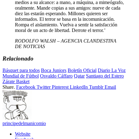
medios a su alcance: a mano, a máquina, a mimeógrafo,
oralmente. Mande copias a sus amigos: nueve de cada
diez las estarán esperando. Millones quieren ser
informados. El terror se basa en la incomunicación.
Rompa el aislamiento. Vuelva a sentir la satisfacción
moral de un acto de libertad. Derrote el terror.’
RODOLFO WALSH – AGENCIA CLANDESTINA
DE NOTICIAS
Relacionado
Básquet para todos
Boca Juniors
Boletín Oficial
Diario La Voz
Mundial de Fútbol
Osvaldo Cáffaro
Qatar
Santiago del Estero
Zárate Basket
Share.
Facebook
Twitter
Pinterest
LinkedIn
Tumblr
Email
principedelmanicomio
Website