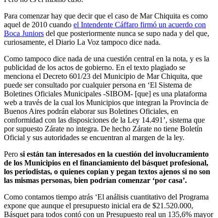
Para comenzar hay que decir que el caso de Mar Chiquita es como
aquel de 2010 cuando
el Intendente Cáffaro firmó un acuerdo con
Boca Juniors
del que posteriormente nunca se supo nada y del que,
curiosamente, el Diario La Voz tampoco dice nada.
Como tampoco dice nada de una cuestión central en la nota, y es la
publicidad de los actos de gobierno. En el texto plagiado se
menciona el Decreto 601/23 del Municipio de Mar Chiquita, que
puede ser consultado por cualquier persona en ‘El Sistema de
Boletines Oficiales Municipales -SIBOM- [que] es una plataforma
web a través de la cual los Municipios que integran la Provincia de
Buenos Aires podrán elaborar sus Boletines Oficiales, en
conformidad con las disposiciones de la Ley 14.491’, sistema que
por supuesto Zárate no integra. De hecho Zárate no tiene Boletín
Oficial y sus autoridades se encuentran al margen de la ley.
Pero
si están tan interesados en la cuestión del involucramiento
de los Municipios en el financiamiento del básquet profesional,
los periodistas, o quienes copian y pegan textos ajenos si no son
las mismas personas, bien podrían comenzar ‘por casa’.
Como contamos tiempo atrás ‘El análisis cuantitativo del Programa
expone que aunque el presupuesto inicial era de $21.520.000,
Básquet para todos contó con un Presupuesto real un 135,6% mayor