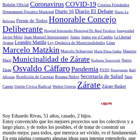
Coronavirus
COVID-19
Boletín Oficial
Cristina Fernández
Diario El Debate
Diario 16
Departamento Ejecutivo Municipal
Diario La
Honorable Concejo
Frente de Todos
Reforma
Deliberante
Hospital Intermedio Municipal Dr. René Favaloro
Inseguridad
Javier Milei
Juan Manuel Arroquigaray
La Libertad
Juntos
Juntos por el Cambio
Leandro Matilla
Ley Orgánica de Municipalidades
Lima
Avanza
Marcelo Matzkin
Marcelo Schiavoni
Mauricio
María Elena Gallea
Municipalidad de Zárate
Macri
Nuevo
Norberto Toncovich
Osvaldo Cáffaro
Pandemia
Zárate
PASO
Presupuesto
Raúl
Secretaría de Salud
Rosana Núñez
Rendición de Cuentas
Tania
Alfonsín
Zárate
Zárate Basket
Caputo
Unión Cívica Radical
Walter Unrein
Soy Eduardo Rivas, 51 años, casado, 2 hijos.
Estoy convencido que los mejores proyectos son los colectivos y a
largo plazo, y de todos los posibles, el de tratar de construir un
mundo mejor, para todos, que merezca ser vivido, es el fundamental.
En esta página comparto algunas ideas para intentar entenderlo, que