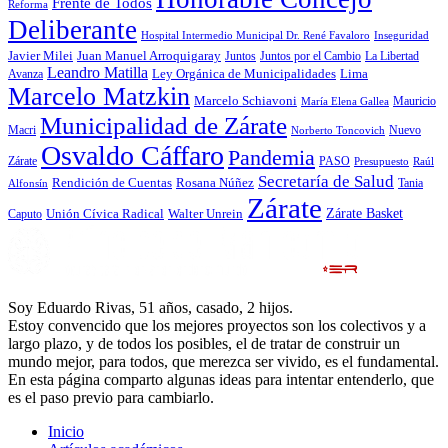
Frente de Todos
Reforma
Deliberante
Hospital Intermedio Municipal Dr. René Favaloro
Inseguridad
Javier Milei
Juan Manuel Arroquigaray
La Libertad
Juntos
Juntos por el Cambio
Leandro Matilla
Ley Orgánica de Municipalidades
Lima
Avanza
Marcelo Matzkin
Marcelo Schiavoni
Mauricio
María Elena Gallea
Municipalidad de Zárate
Macri
Nuevo
Norberto Toncovich
Osvaldo Cáffaro
Pandemia
Zárate
PASO
Presupuesto
Raúl
Secretaría de Salud
Rosana Núñez
Rendición de Cuentas
Tania
Alfonsín
Zárate
Zárate Basket
Caputo
Unión Cívica Radical
Walter Unrein
Soy Eduardo Rivas, 51 años, casado, 2 hijos.
Estoy convencido que los mejores proyectos son los colectivos y a
largo plazo, y de todos los posibles, el de tratar de construir un
mundo mejor, para todos, que merezca ser vivido, es el fundamental.
En esta página comparto algunas ideas para intentar entenderlo, que
es el paso previo para cambiarlo.
Inicio