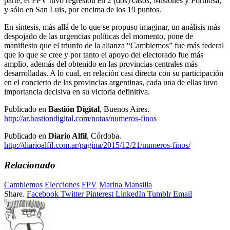
parte, el FPV tuvo regresión en 2 (dos) casos, Misiones y Formosa,
y sólo en San Luis, por encima de los 19 puntos.
En síntesis, más allá de lo que se propuso imaginar, un análisis más
despojado de las urgencias políticas del momento, pone de
manifiesto que el triunfo de la alianza “Cambiemos” fue más federal
que lo que se cree y por tanto el apoyo del electorado fue más
amplio, además del obtenido en las provincias centrales más
desarrolladas. A lo cual, en relación casi directa con su participación
en el concierto de las provincias argentinas, cada una de ellas tuvo
importancia decisiva en su victoria definitiva.
Publicado en
Bastión Digital
, Buenos Aires.
http://ar.bastiondigital.com/notas/numeros-finos
Publicado en
Diario Alfil
, Córdoba.
http://diarioalfil.com.ar/pagina/2015/12/21/numeros-finos/
Relacionado
Cambiemos
Elecciones
FPV
Marina Mansilla
Share.
Facebook
Twitter
Pinterest
LinkedIn
Tumblr
Email