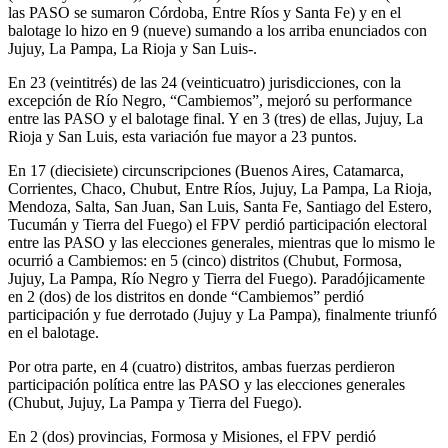
las PASO se sumaron Córdoba, Entre Ríos y Santa Fe) y en el
balotage lo hizo en 9 (nueve) sumando a los arriba enunciados con
Jujuy, La Pampa, La Rioja y San Luis-.
En 23 (veintitrés) de las 24 (veinticuatro) jurisdicciones, con la
excepción de Río Negro, “Cambiemos”, mejoró su performance
entre las PASO y el balotage final. Y en 3 (tres) de ellas, Jujuy, La
Rioja y San Luis, esta variación fue mayor a 23 puntos.
En 17 (diecisiete) circunscripciones (Buenos Aires, Catamarca,
Corrientes, Chaco, Chubut, Entre Ríos, Jujuy, La Pampa, La Rioja,
Mendoza, Salta, San Juan, San Luis, Santa Fe, Santiago del Estero,
Tucumán y Tierra del Fuego) el FPV perdió participación electoral
entre las PASO y las elecciones generales, mientras que lo mismo le
ocurrió a Cambiemos: en 5 (cinco) distritos (Chubut, Formosa,
Jujuy, La Pampa, Río Negro y Tierra del Fuego). Paradójicamente
en 2 (dos) de los distritos en donde “Cambiemos” perdió
participación y fue derrotado (Jujuy y La Pampa), finalmente triunfó
en el balotage.
Por otra parte, en 4 (cuatro) distritos, ambas fuerzas perdieron
participación política entre las PASO y las elecciones generales
(Chubut, Jujuy, La Pampa y Tierra del Fuego).
En 2 (dos) provincias, Formosa y Misiones, el FPV perdió