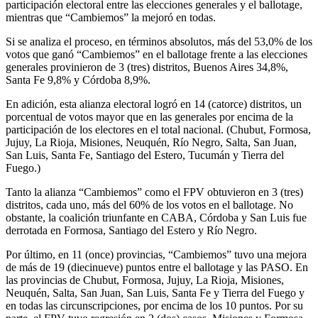
participación electoral entre las elecciones generales y el ballotage,
mientras que “Cambiemos” la mejoró en todas.
Si se analiza el proceso, en términos absolutos, más del 53,0% de los
votos que ganó “Cambiemos” en el ballotage frente a las elecciones
generales provinieron de 3 (tres) distritos, Buenos Aires 34,8%,
Santa Fe 9,8% y Córdoba 8,9%.
En adición, esta alianza electoral logró en 14 (catorce) distritos, un
porcentual de votos mayor que en las generales por encima de la
participación de los electores en el total nacional. (Chubut, Formosa,
Jujuy, La Rioja, Misiones, Neuquén, Río Negro, Salta, San Juan,
San Luis, Santa Fe, Santiago del Estero, Tucumán y Tierra del
Fuego.)
Tanto la alianza “Cambiemos” como el FPV obtuvieron en 3 (tres)
distritos, cada uno, más del 60% de los votos en el ballotage. No
obstante, la coalición triunfante en CABA, Córdoba y San Luis fue
derrotada en Formosa, Santiago del Estero y Río Negro.
Por último, en 11 (once) provincias, “Cambiemos” tuvo una mejora
de más de 19 (diecinueve) puntos entre el ballotage y las PASO. En
las provincias de Chubut, Formosa, Jujuy, La Rioja, Misiones,
Neuquén, Salta, San Juan, San Luis, Santa Fe y Tierra del Fuego y
en todas las circunscripciones, por encima de los 10 puntos. Por su