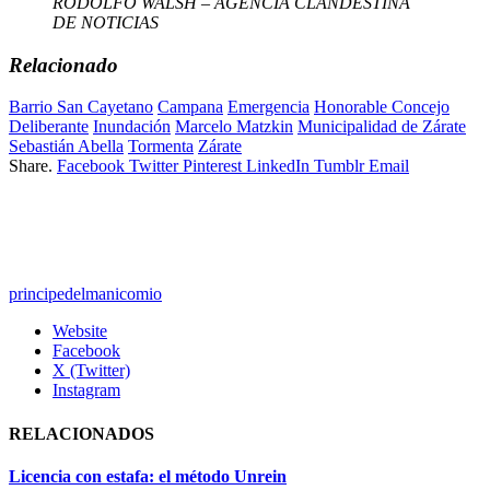
RODOLFO WALSH – AGENCIA CLANDESTINA
DE NOTICIAS
Relacionado
Barrio San Cayetano
Campana
Emergencia
Honorable Concejo
Deliberante
Inundación
Marcelo Matzkin
Municipalidad de Zárate
Sebastián Abella
Tormenta
Zárate
Share.
Facebook
Twitter
Pinterest
LinkedIn
Tumblr
Email
principedelmanicomio
Website
Facebook
X (Twitter)
Instagram
RELACIONADOS
Licencia con estafa: el método Unrein