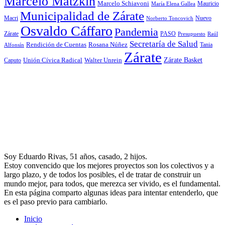
Marcelo Matzkin
Marcelo Schiavoni
Mauricio
María Elena Gallea
Municipalidad de Zárate
Macri
Nuevo
Norberto Toncovich
Osvaldo Cáffaro
Pandemia
Zárate
PASO
Presupuesto
Raúl
Secretaría de Salud
Rosana Núñez
Rendición de Cuentas
Tania
Alfonsín
Zárate
Zárate Basket
Caputo
Unión Cívica Radical
Walter Unrein
Soy Eduardo Rivas, 51 años, casado, 2 hijos.
Estoy convencido que los mejores proyectos son los colectivos y a
largo plazo, y de todos los posibles, el de tratar de construir un
mundo mejor, para todos, que merezca ser vivido, es el fundamental.
En esta página comparto algunas ideas para intentar entenderlo, que
es el paso previo para cambiarlo.
Inicio