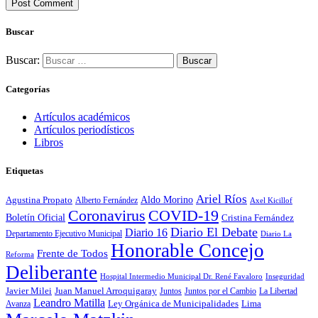
Buscar
Buscar:
Categorías
Artículos académicos
Artículos periodísticos
Libros
Etiquetas
Ariel Ríos
Agustina Propato
Aldo Morino
Alberto Fernández
Axel Kicillof
Coronavirus
COVID-19
Boletín Oficial
Cristina Fernández
Diario El Debate
Diario 16
Departamento Ejecutivo Municipal
Diario La
Honorable Concejo
Frente de Todos
Reforma
Deliberante
Hospital Intermedio Municipal Dr. René Favaloro
Inseguridad
Javier Milei
Juan Manuel Arroquigaray
La Libertad
Juntos
Juntos por el Cambio
Leandro Matilla
Ley Orgánica de Municipalidades
Lima
Avanza