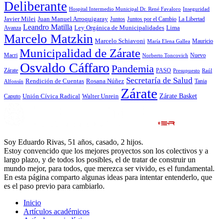
Deliberante
Hospital Intermedio Municipal Dr. René Favaloro
Inseguridad
Javier Milei
Juan Manuel Arroquigaray
La Libertad
Juntos
Juntos por el Cambio
Leandro Matilla
Ley Orgánica de Municipalidades
Lima
Avanza
Marcelo Matzkin
Marcelo Schiavoni
Mauricio
María Elena Gallea
Municipalidad de Zárate
Macri
Nuevo
Norberto Toncovich
Osvaldo Cáffaro
Pandemia
Zárate
PASO
Presupuesto
Raúl
Secretaría de Salud
Rosana Núñez
Rendición de Cuentas
Tania
Alfonsín
Zárate
Zárate Basket
Caputo
Unión Cívica Radical
Walter Unrein
Soy Eduardo Rivas, 51 años, casado, 2 hijos.
Estoy convencido que los mejores proyectos son los colectivos y a
largo plazo, y de todos los posibles, el de tratar de construir un
mundo mejor, para todos, que merezca ser vivido, es el fundamental.
En esta página comparto algunas ideas para intentar entenderlo, que
es el paso previo para cambiarlo.
Inicio
Artículos académicos