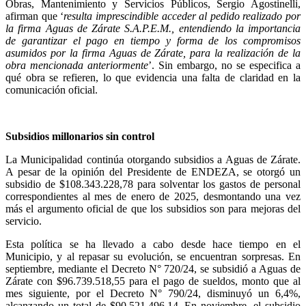
Obras, Mantenimiento y Servicios Públicos, Sergio Agostinelli,
afirman que ‘
resulta imprescindible acceder al pedido realizado por
la firma Aguas de Zárate S.A.P.E.M., entendiendo la importancia
de garantizar el pago en tiempo y forma de los compromisos
asumidos por la firma Aguas de Zárate, para la realización de la
obra mencionada anteriormente
’. Sin embargo, no se especifica a
qué obra se refieren, lo que evidencia una falta de claridad en la
comunicación oficial.
Subsidios millonarios sin control
La Municipalidad continúa otorgando subsidios a Aguas de Zárate.
A pesar de la opinión del Presidente de ENDEZA, se otorgó un
subsidio de $108.343.228,78 para solventar los gastos de personal
correspondientes al mes de enero de 2025, desmontando una vez
más el argumento oficial de que los subsidios son para mejoras del
servicio.
Esta política se ha llevado a cabo desde hace tiempo en el
Municipio, y al repasar su evolución, se encuentran sorpresas. En
septiembre, mediante el Decreto N° 720/24, se subsidió a Aguas de
Zárate con $96.739.518,55 para el pago de sueldos, monto que al
mes siguiente, por el Decreto N° 790/24, disminuyó un 6,4%,
alcanzando un total de $90.521.496,14. En noviembre, el subsidio