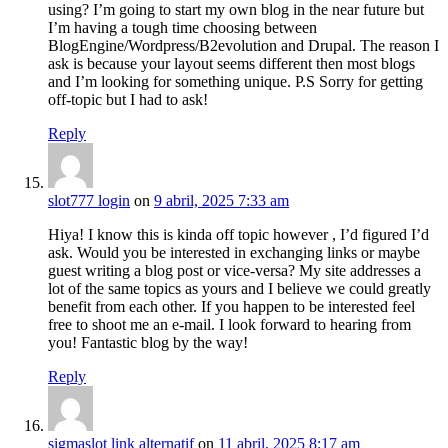
using? I’m going to start my own blog in the near future but
I’m having a tough time choosing between
BlogEngine/Wordpress/B2evolution and Drupal. The reason I
ask is because your layout seems different then most blogs
and I’m looking for something unique. P.S Sorry for getting
off-topic but I had to ask!
Reply
slot777 login
on
9 abril, 2025 7:33 am
Hiya! I know this is kinda off topic however , I’d figured I’d
ask. Would you be interested in exchanging links or maybe
guest writing a blog post or vice-versa? My site addresses a
lot of the same topics as yours and I believe we could greatly
benefit from each other. If you happen to be interested feel
free to shoot me an e-mail. I look forward to hearing from
you! Fantastic blog by the way!
Reply
sigmaslot link alternatif
on
11 abril, 2025 8:17 am