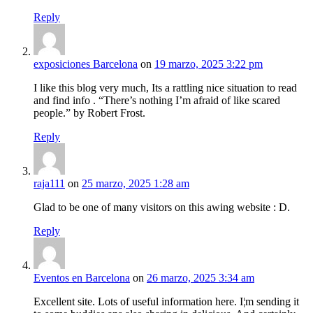
Reply
exposiciones Barcelona
on
19 marzo, 2025 3:22 pm
I like this blog very much, Its a rattling nice situation to read
and find info . “There’s nothing I’m afraid of like scared
people.” by Robert Frost.
Reply
raja111
on
25 marzo, 2025 1:28 am
Glad to be one of many visitors on this awing website : D.
Reply
Eventos en Barcelona
on
26 marzo, 2025 3:34 am
Excellent site. Lots of useful information here. I¦m sending it