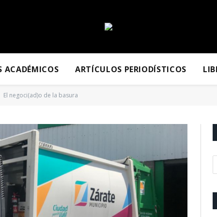
S ACADÉMICOS
ARTÍCULOS PERIODÍSTICOS
LI
El negoci(ad)o de la basura