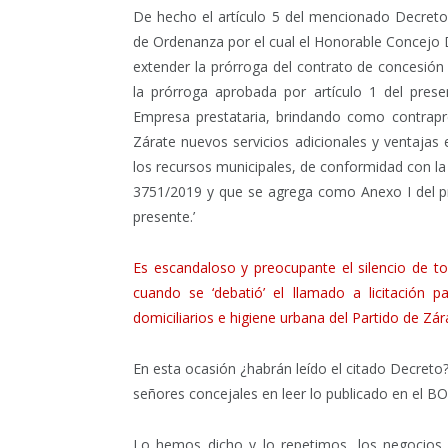
De hecho el artículo 5 del mencionado Decreto 
de Ordenanza por el cual el Honorable Concejo D
extender la prórroga del contrato de concesió
la prórroga aprobada por artículo 1 del prese
Empresa prestataria, brindando como contrapre
Zárate nuevos servicios adicionales y ventaja
los recursos municipales, de conformidad con la
3751/2019 y que se agrega como Anexo I del pre
presente.’
Es escandaloso y preocupante el silencio de to
cuando se ‘debatió’ el llamado a licitación p
domiciliarios e higiene urbana del Partido de Zár
En esta ocasión ¿habrán leído el citado Decreto?
señores concejales en leer lo publicado en el B
Lo hemos dicho y lo repetimos, los negocios