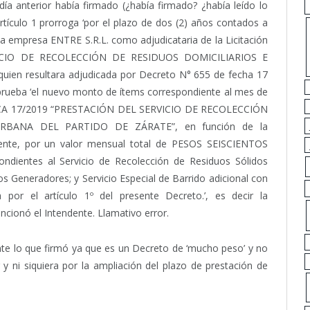
día anterior había firmado (¿había firmado? ¿había leído lo
rtículo 1 prorroga ‘por el plazo de dos (2) años contados a
e la empresa ENTRE S.R.L. como adjudicataria de la Licitación
VICIO DE RECOLECCIÓN DE RESIDUOS DOMICILIARIOS E
n resultara adjudicada por Decreto N° 655 de fecha 17
 aprueba ‘el nuevo monto de ítems correspondiente al mes de
LICA 17/2019 “PRESTACIÓN DEL SERVICIO DE RECOLECCIÓN
RBANA DEL PARTIDO DE ZÁRATE”, en función de la
tente, por un valor mensual total de PESOS SEISCIENTOS
ndientes al Servicio de Recolección de Residuos Sólidos
s Generadores; y Servicio Especial de Barrido adicional con
 por el artículo 1º del presente Decreto.’, es decir la
cionó el Intendente. Llamativo error.
nte lo que firmó ya que es un Decreto de ‘mucho peso’ y no
y ni siquiera por la ampliación del plazo de prestación de