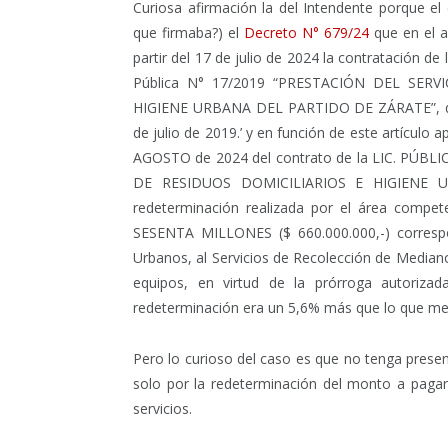
Curiosa afirmación la del Intendente porque el 
que firmaba?) el
Decreto N° 679/24
que en el a
partir del 17 de julio de 2024 la contratación d
Pública N° 17/2019 “PRESTACIÓN DEL SER
HIGIENE URBANA DEL PARTIDO DE ZÁRATE”, quie
de julio de 2019.’ y en función de este artículo
AGOSTO de 2024 del contrato de la LIC. PÚB
DE RESIDUOS DOMICILIARIOS E HIGIENE U
redeterminación realizada por el área compe
SESENTA MILLONES ($ 660.000.000,-) correspo
Urbanos, al Servicios de Recolección de Mediano
equipos, en virtud de la prórroga autorizada
redeterminación era un 5,6% más que lo que men
Pero lo curioso del caso es que no tenga prese
solo por la redeterminación del monto a pagar 
servicios.