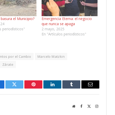
 basura el Municipio?
Emergencia Eterna: el negocio
024
que nunca se apaga
s periodísticos"
2 mayo, 2025
En "Artículos periodísticos"
untos por el Cambio
Marcelo Matzkin
Zárate
cebook
Twitter
Pinterest
LinkedIn
Tumblr
Email
Website
Facebook
X
Instagram
(Twitter)