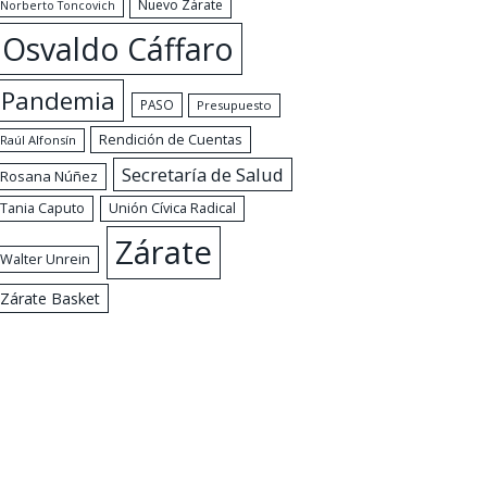
Nuevo Zárate
Norberto Toncovich
Osvaldo Cáffaro
Pandemia
PASO
Presupuesto
Rendición de Cuentas
Raúl Alfonsín
Secretaría de Salud
Rosana Núñez
Tania Caputo
Unión Cívica Radical
Zárate
Walter Unrein
Zárate Basket