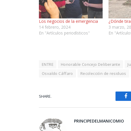
Los negocios de la emergencia
¿Dónde tira
14 febrero, 2024
3 marzo, 2
En "Artículos periodísticos"
En "Artículo
ENTRE
Honorable Concejo Deliberante
J
Osvaldo Cáffaro
Recolección de residuos
SHARE.
Fa
PRINCIPEDELMANICOMIO