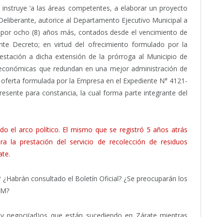
instruye ‘a las áreas competentes, a elaborar un proyecto
eliberante, autorice al Departamento Ejecutivo Municipal a
n por ocho (8) años más, contados desde el vencimiento de
nte Decreto; en virtud del ofrecimiento formulado por la
stación a dicha extensión de la prórroga al Municipio de
s económicas que redundan en una mejor administración de
 oferta formulada por la Empresa en el Expediente N° 4121-
sente para constancia, la cual forma parte integrante del
do el arco político. El mismo que se registró 5 años atrás
ara la prestación del servicio de recolección de residuos
ate.
 ¿Habrán consultado el Boletín Oficial? ¿Se preocuparán los
OM?
 y negoci(ad)os que están sucediendo en Zárate mientras