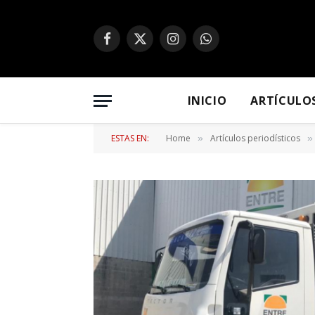
Facebook
X
Instagram
WhatsApp
(Twitter)
INICIO
ARTÍCULO
ESTAS EN:
Home
Artículos periodísticos
»
»