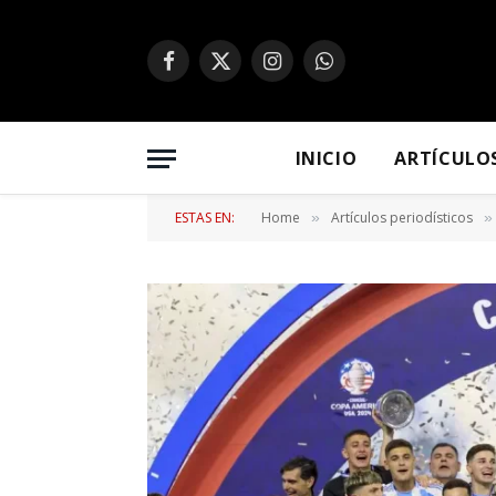
Facebook
X
Instagram
WhatsApp
(Twitter)
INICIO
ARTÍCULO
ESTAS EN:
Home
Artículos periodísticos
»
»