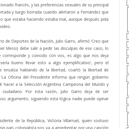
ionado francés, y las preferencias sexuales de su principal
bortada y luego borrada cuando alertaron a Fernández que
 lo que estaba haciendo estaba mal, aunque después pida
 video.
rio de Deportes de la Nación, Julio Garro, afirmó ‘Creo que
nel Messi) debe salir a pedir las disculpas de ese caso, lo
e corresponde y coincido con vos, es algo que nos deja
ría bueno llevar esto a algo ejemplificativo’, pero el
se ensalza hablando de la libertad, coartó la libertad de
 ‘La Oficina del Presidente informa que ningún gobierno
ué hacer a la Selección Argentina Campeona del Mundo y
ciudadano. Por esta razón, Julio Garro deja de ser
ioso argumento, siguiendo esta lógica nadie puede opinar
idente de la República, Victoria Villarruel, quien sostuvo
ngún país colonialista nos va a amedrentar por una canción