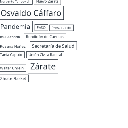
Nuevo Zárate
Norberto Toncovich
Osvaldo Cáffaro
Pandemia
PASO
Presupuesto
Rendición de Cuentas
Raúl Alfonsín
Secretaría de Salud
Rosana Núñez
Tania Caputo
Unión Cívica Radical
Zárate
Walter Unrein
Zárate Basket