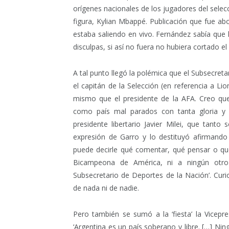
orígenes nacionales de los jugadores del selecc
figura, Kylian Mbappé. Publicación que fue a
estaba saliendo en vivo. Fernández sabía que
disculpas, si así no fuera no hubiera cortado el
A tal punto llegó la polémica que el Subsecreta
el capitán de la Selección (en referencia a Lio
mismo que el presidente de la AFA. Creo qu
como país mal parados con tanta gloria y se
presidente libertario Javier Milei, que tanto 
expresión de Garro y lo destituyó afirmando
puede decirle qué comentar, qué pensar o q
Bicampeona de América, ni a ningún otro 
Subsecretario de Deportes de la Nación’. Cur
de nada ni de nadie.
Pero también se sumó a la ‘fiesta’ la Vicepres
‘Argentina es un país soberano y libre. […] Ni