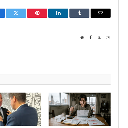
cebook
Twitter
Pinterest
LinkedIn
Tumblr
Email
Website
Facebook
X
Instagram
(Twitter)