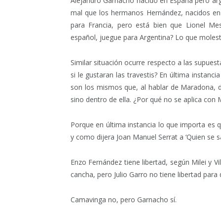
Alejandro Garnacho nacido en España pero arg
mal que los hermanos Hernández, nacidos en 
para Francia, pero está bien que Lionel Me
español, juegue para Argentina? Lo que molesta
Similar situación ocurre respecto a las supues
si le gustaran las travestis? En última instanc
son los mismos que, al hablar de Maradona, d
sino dentro de ella. ¿Por qué no se aplica co
Porque en última instancia lo que importa es
y como dijera Joan Manuel Serrat a ‘Quien se s
Enzo Fernández tiene libertad, según Milei y V
cancha, pero Julio Garro no tiene libertad para 
Camavinga no, pero Garnacho sí.