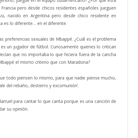
entino, juegue en el equipo sudamericano? ¿Por qué está
Francia pero desde chicos residentes españoles jueguen
ssi, nacido en Argentina pero desde chico residente en
 es lo diferente… en el diferente.
tas preferencias sexuales de Mbappé. ¿Cuál es el problema
ia es un jugador de fútbol. Curiosamente quienes lo critican
ecían que no importaba lo que hiciera fuera de la cancha
n Mbappé el mismo criterio que con Maradona?
 que todo piensen lo mismo, para que nadie piense mucho,
ale del rebaño, destierro y excomunión’.
illarruel para cantar lo que canta porque es una canción de
dar su opinión.