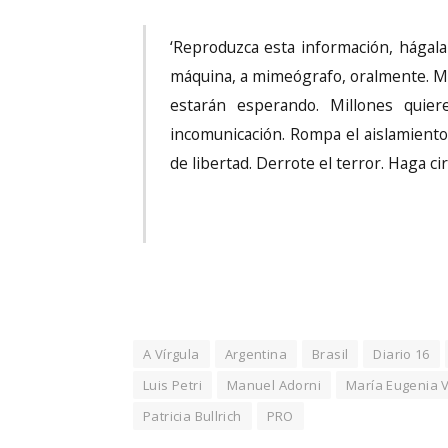
‘Reproduzca esta información, hágala 
máquina, a mimeógrafo, oralmente. Ma
estarán esperando. Millones quier
incomunicación. Rompa el aislamiento.
de libertad. Derrote el terror. Haga ci
A Vírgula
Argentina
Brasil
Diario 16
Luis Petri
Manuel Adorni
María Eugenia V
Patricia Bullrich
PRO