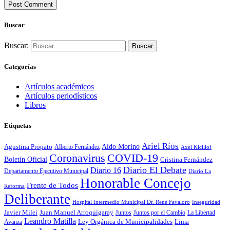
Buscar
Buscar:
Categorías
Artículos académicos
Artículos periodísticos
Libros
Etiquetas
Ariel Ríos
Agustina Propato
Aldo Morino
Alberto Fernández
Axel Kicillof
Coronavirus
COVID-19
Boletín Oficial
Cristina Fernández
Diario El Debate
Diario 16
Departamento Ejecutivo Municipal
Diario La
Honorable Concejo
Frente de Todos
Reforma
Deliberante
Hospital Intermedio Municipal Dr. René Favaloro
Inseguridad
Javier Milei
Juan Manuel Arroquigaray
La Libertad
Juntos
Juntos por el Cambio
Leandro Matilla
Ley Orgánica de Municipalidades
Lima
Avanza