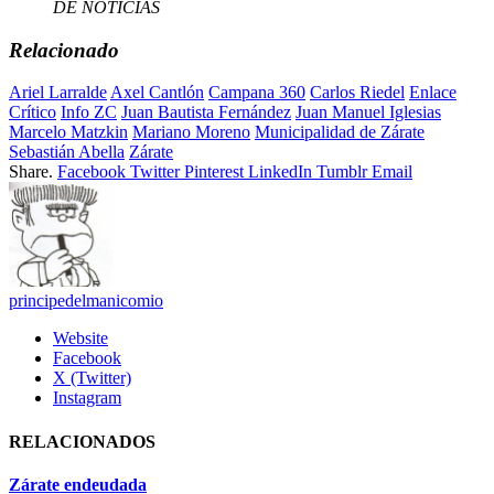
DE NOTICIAS
Relacionado
Ariel Larralde
Axel Cantlón
Campana 360
Carlos Riedel
Enlace
Crítico
Info ZC
Juan Bautista Fernández
Juan Manuel Iglesias
Marcelo Matzkin
Mariano Moreno
Municipalidad de Zárate
Sebastián Abella
Zárate
Share.
Facebook
Twitter
Pinterest
LinkedIn
Tumblr
Email
principedelmanicomio
Website
Facebook
X (Twitter)
Instagram
RELACIONADOS
Zárate endeudada