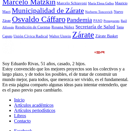
Marcelo Matzkin
Marcelo Schiavoni
Mauricio
María Elena Gallea
Municipalidad de Zárate
Macri
Nuevo
Norberto Toncovich
Osvaldo Cáffaro
Pandemia
Zárate
PASO
Presupuesto
Raúl
Secretaría de Salud
Rosana Núñez
Rendición de Cuentas
Tania
Alfonsín
Zárate
Zárate Basket
Caputo
Unión Cívica Radical
Walter Unrein
Soy Eduardo Rivas, 51 años, casado, 2 hijos.
Estoy convencido que los mejores proyectos son los colectivos y a
largo plazo, y de todos los posibles, el de tratar de construir un
mundo mejor, para todos, que merezca ser vivido, es el fundamental.
En esta página comparto algunas ideas para intentar entenderlo, que
es el paso previo para cambiarlo.
Inicio
Artículos académicos
Artículos periodísticos
Libros
Contacto
Facebook