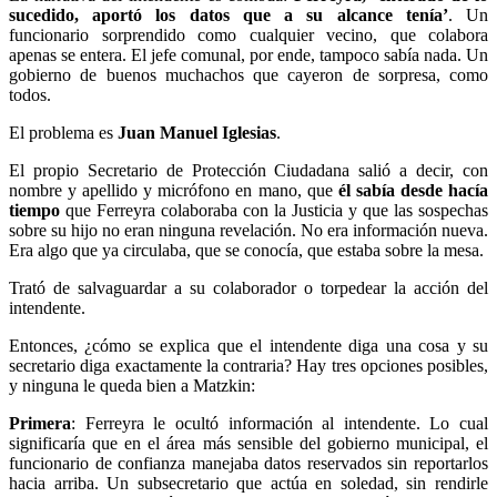
sucedido, aportó los datos que a su alcance tenía’
. Un
funcionario sorprendido como cualquier vecino, que colabora
apenas se entera. El jefe comunal, por ende, tampoco sabía nada. Un
gobierno de buenos muchachos que cayeron de sorpresa, como
todos.
El problema es
Juan Manuel Iglesias
.
El propio Secretario de Protección Ciudadana salió a decir, con
nombre y apellido y micrófono en mano, que
él sabía desde hacía
tiempo
que Ferreyra colaboraba con la Justicia y que las sospechas
sobre su hijo no eran ninguna revelación. No era información nueva.
Era algo que ya circulaba, que se conocía, que estaba sobre la mesa.
Trató de salvaguardar a su colaborador o torpedear la acción del
intendente.
Entonces, ¿cómo se explica que el intendente diga una cosa y su
secretario diga exactamente la contraria? Hay tres opciones posibles,
y ninguna le queda bien a Matzkin:
Primera
: Ferreyra le ocultó información al intendente. Lo cual
significaría que en el área más sensible del gobierno municipal, el
funcionario de confianza manejaba datos reservados sin reportarlos
hacia arriba. Un subsecretario que actúa en soledad, sin rendirle