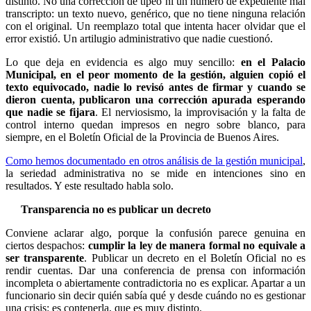
distinto. No una corrección de tipeo ni un número de expediente mal
transcripto: un texto nuevo, genérico, que no tiene ninguna relación
con el original. Un reemplazo total que intenta hacer olvidar que el
error existió. Un artilugio administrativo que nadie cuestionó.
Lo que deja en evidencia es algo muy sencillo:
en el Palacio
Municipal, en el peor momento de la gestión, alguien copió el
texto equivocado, nadie lo revisó antes de firmar y cuando se
dieron cuenta, publicaron una corrección apurada esperando
que nadie se fijara
. El nerviosismo, la improvisación y la falta de
control interno quedan impresos en negro sobre blanco, para
siempre, en el Boletín Oficial de la Provincia de Buenos Aires.
Como hemos documentado en otros análisis de la gestión municipal
,
la seriedad administrativa no se mide en intenciones sino en
resultados. Y este resultado habla solo.
Transparencia no es publicar un decreto
Conviene aclarar algo, porque la confusión parece genuina en
ciertos despachos:
cumplir la ley de manera formal no equivale a
ser transparente
. Publicar un decreto en el Boletín Oficial no es
rendir cuentas. Dar una conferencia de prensa con información
incompleta o abiertamente contradictoria no es explicar. Apartar a un
funcionario sin decir quién sabía qué y desde cuándo no es gestionar
una crisis: es contenerla, que es muy distinto.