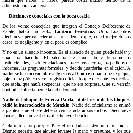
habría que hablar. Y hablar parece costar mucho dentro de la
administración zarateña.
Diecinueve concejales con la boca cosida
De los veinte concejales que integran el Concejo Deliberante de
Zárate, habló uno solo:
Lautaro Fenestraz
. Uno. Los otros
diecinueve permanecieron en un silencio que, en el mejor de los
casos, es negligente y, en el peor, es cómplice.
Y no es un silencio inocente. Es el silencio de quien puede hablar y
elige no hacerlo. El silencio de quien tiene herramientas
institucionales, las interpelaciones, las convocatorias, los pedidos de
informes, las preguntas formales, y decide guardarlas en el cajón. A
nadie se le ocurrió citar a Iglesias al Concejo
para que explique,
bajo la luz pública y con registro oficial, lo que dijo ante los medios:
que sabía, que había sospechas, que no era sorpresa. Que su versión
contradice abiertamente la del intendente.
Nadie del bloque de Fuerza Patria, ni del resto de los bloques,
pidió la interpelación de Matzkin.
Nadie del oficialismo se animó
a plantear que el jefe debería venir a aclarar sus dichos. Diecinueve
bancas, diecinueve dietas, diecinueve silencios.
Cada uno sabrá por qué. Pero el resultado es siempre el mismo: el
Distrito necesita que alguien levante la mano y pregunte, y los que