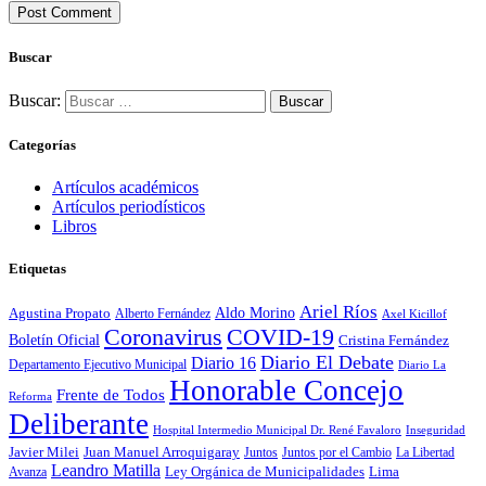
Buscar
Buscar:
Categorías
Artículos académicos
Artículos periodísticos
Libros
Etiquetas
Ariel Ríos
Agustina Propato
Aldo Morino
Alberto Fernández
Axel Kicillof
Coronavirus
COVID-19
Boletín Oficial
Cristina Fernández
Diario El Debate
Diario 16
Departamento Ejecutivo Municipal
Diario La
Honorable Concejo
Frente de Todos
Reforma
Deliberante
Hospital Intermedio Municipal Dr. René Favaloro
Inseguridad
Javier Milei
Juan Manuel Arroquigaray
La Libertad
Juntos
Juntos por el Cambio
Leandro Matilla
Ley Orgánica de Municipalidades
Lima
Avanza