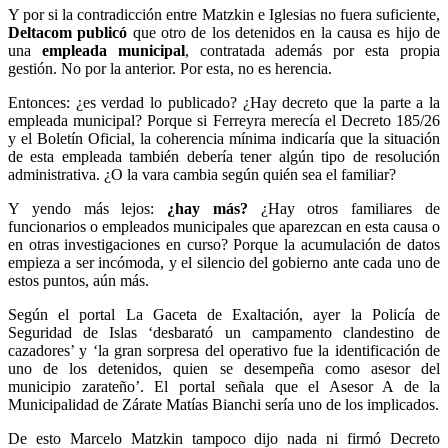
Y por si la contradicción entre Matzkin e Iglesias no fuera suficiente,
Deltacom publicó
que otro de los detenidos en la causa es hijo de
una
empleada municipal
, contratada además por esta propia
gestión. No por la anterior. Por esta, no es herencia.
Entonces: ¿es verdad lo publicado? ¿Hay decreto que la parte a la
empleada municipal? Porque si Ferreyra merecía el Decreto 185/26
y el Boletín Oficial, la coherencia mínima indicaría que la situación
de esta empleada también debería tener algún tipo de resolución
administrativa. ¿O la vara cambia según quién sea el familiar?
Y yendo más lejos:
¿hay más?
¿Hay otros familiares de
funcionarios o empleados municipales que aparezcan en esta causa o
en otras investigaciones en curso? Porque la acumulación de datos
empieza a ser incómoda, y el silencio del gobierno ante cada uno de
estos puntos, aún más.
Según el portal La Gaceta de Exaltación, ayer la Policía de
Seguridad de Islas ‘desbarató un campamento clandestino de
cazadores’ y ‘la gran sorpresa del operativo fue la identificación de
uno de los detenidos, quien se desempeña como asesor del
municipio zarateño’. El portal señala que el Asesor A de la
Municipalidad de Zárate Matías Bianchi sería uno de los implicados.
De esto Marcelo Matzkin tampoco dijo nada ni firmó Decreto