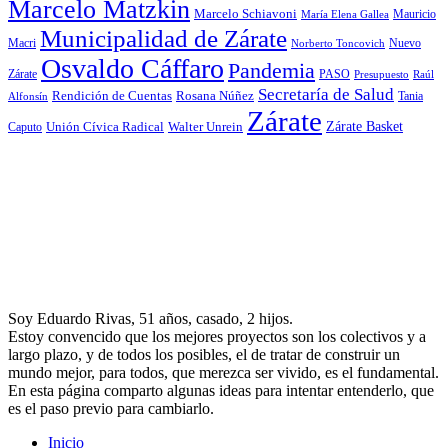
Marcelo Matzkin
Marcelo Schiavoni
Mauricio
María Elena Gallea
Municipalidad de Zárate
Macri
Nuevo
Norberto Toncovich
Osvaldo Cáffaro
Pandemia
Zárate
PASO
Presupuesto
Raúl
Secretaría de Salud
Rosana Núñez
Rendición de Cuentas
Tania
Alfonsín
Zárate
Zárate Basket
Caputo
Unión Cívica Radical
Walter Unrein
Soy Eduardo Rivas, 51 años, casado, 2 hijos.
Estoy convencido que los mejores proyectos son los colectivos y a
largo plazo, y de todos los posibles, el de tratar de construir un
mundo mejor, para todos, que merezca ser vivido, es el fundamental.
En esta página comparto algunas ideas para intentar entenderlo, que
es el paso previo para cambiarlo.
Inicio