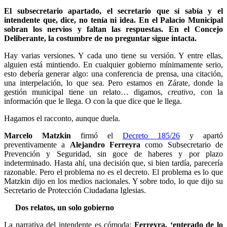
El subsecretario apartado, el secretario que sí sabía y el
intendente que, dice, no tenía ni idea. En el Palacio Municipal
sobran los nervios y faltan las respuestas. En el Concejo
Deliberante, la costumbre de no preguntar sigue intacta.
Hay varias versiones. Y cada uno tiene su versión. Y entre ellas,
alguien está mintiendo. En cualquier gobierno mínimamente serio,
esto debería generar algo: una conferencia de prensa, una citación,
una interpelación, lo que sea. Pero estamos en Zárate, donde la
gestión municipal tiene un relato… digamos,
creativo
, con la
información que le llega. O con la que dice que le llega.
Hagamos el racconto, aunque duela.
Marcelo Matzkin
firmó el
Decreto 185/26
y apartó
preventivamente a
Alejandro Ferreyra
como Subsecretario de
Prevención y Seguridad, sin goce de haberes y por plazo
indeterminado. Hasta ahí, una decisión que, si bien tardía, parecería
razonable. Pero el problema no es el decreto. El problema es lo que
Matzkin dijo en los medios nacionales. Y sobre todo, lo que dijo su
Secretario de Protección Ciudadana Iglesias.
Dos relatos, un solo gobierno
La narrativa del intendente es cómoda:
Ferreyra, ‘enterado de lo