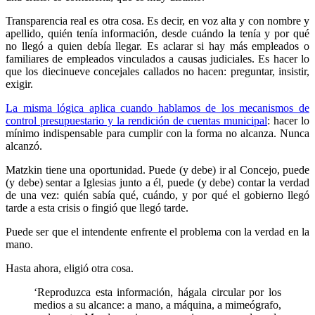
Transparencia real es otra cosa. Es decir, en voz alta y con nombre y
apellido, quién tenía información, desde cuándo la tenía y por qué
no llegó a quien debía llegar. Es aclarar si hay más empleados o
familiares de empleados vinculados a causas judiciales. Es hacer lo
que los diecinueve concejales callados no hacen: preguntar, insistir,
exigir.
La misma lógica aplica cuando hablamos de los mecanismos de
control presupuestario y la rendición de cuentas municipal
: hacer lo
mínimo indispensable para cumplir con la forma no alcanza. Nunca
alcanzó.
Matzkin tiene una oportunidad. Puede (y debe) ir al Concejo, puede
(y debe) sentar a Iglesias junto a él, puede (y debe) contar la verdad
de una vez: quién sabía qué, cuándo, y por qué el gobierno llegó
tarde a esta crisis o fingió que llegó tarde.
Puede ser que el intendente enfrente el problema con la verdad en la
mano.
Hasta ahora, eligió otra cosa.
‘Reproduzca esta información, hágala circular por los
medios a su alcance: a mano, a máquina, a mimeógrafo,