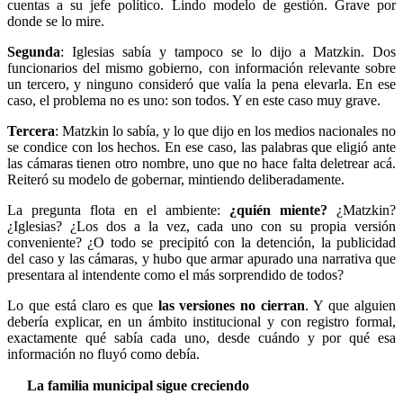
cuentas a su jefe político. Lindo modelo de gestión. Grave por
donde se lo mire.
Segunda
: Iglesias sabía y tampoco se lo dijo a Matzkin. Dos
funcionarios del mismo gobierno, con información relevante sobre
un tercero, y ninguno consideró que valía la pena elevarla. En ese
caso, el problema no es uno: son todos. Y en este caso muy grave.
Tercera
: Matzkin lo sabía, y lo que dijo en los medios nacionales no
se condice con los hechos. En ese caso, las palabras que eligió ante
las cámaras tienen otro nombre, uno que no hace falta deletrear acá.
Reiteró su modelo de gobernar, mintiendo deliberadamente.
La pregunta flota en el ambiente:
¿quién miente?
¿Matzkin?
¿Iglesias? ¿Los dos a la vez, cada uno con su propia versión
conveniente? ¿O todo se precipitó con la detención, la publicidad
del caso y las cámaras, y hubo que armar apurado una narrativa que
presentara al intendente como el más sorprendido de todos?
Lo que está claro es que
las versiones no cierran
. Y que alguien
debería explicar, en un ámbito institucional y con registro formal,
exactamente qué sabía cada uno, desde cuándo y por qué esa
información no fluyó como debía.
La familia municipal sigue creciendo