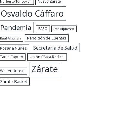
Nuevo Zárate
Norberto Toncovich
Osvaldo Cáffaro
Pandemia
PASO
Presupuesto
Rendición de Cuentas
Raúl Alfonsín
Secretaría de Salud
Rosana Núñez
Tania Caputo
Unión Cívica Radical
Zárate
Walter Unrein
Zárate Basket