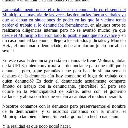
Lamentablemente no es el primer caso denunciado en el seno del
Municipio, la mayoría de las veces las denuncias fueron verbales ya
que se daban en situaciones de poder en las que la víctima temía
perder el trabajo si lo denunciaba formalmente
, en algunos otros se
realizaron diligencias internas pero no se avanzó mucho ya que
desde el Municipio hicieron todo lo posible para que no avance
y en
un caso puntual la denuncia llegó a los estrados judiciales y Marcelo
Heiz, el funcionario denunciado, debe afrontar un juicio por abuso
sexual.
En este caso la denuncia ya está en manos de Irene Molinari, titular
de la UFI 8, quien convocará a la denunciante para que ratifique la
denuncia, pero, ¿qué garantías tiene para hacerlo si una semana
después de la denuncia aún hoy comparte el lugar de trabajo con
quien denunció? Es decir el denunciado actualmente comparte
ámbito de trabajo con la denunciante. ¿Increíble? Sí, pero esto
ocurre en la Municipalidad de Zárate, antes con el gobierno
caffarista y ahora con los que venían a cambiar el modus operandi.
Nosotros contamos con la denuncia pero preservaremos el nombre
de la denunciante, y si nosotros contamos con la misma, el
Municipio también la tiene. Sin embargo no han hecho nada aún.
Y la realidad es que poco podrá hacer.