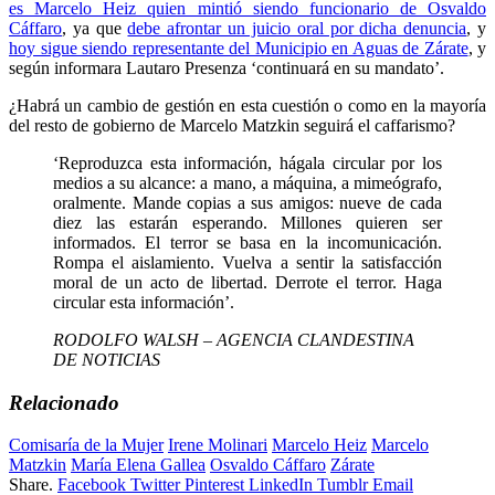
es Marcelo Heiz quien mintió siendo funcionario de Osvaldo
Cáffaro
, ya que
debe afrontar un juicio oral por dicha denuncia
, y
hoy sigue siendo representante del Municipio en Aguas de Zárate
, y
según informara Lautaro Presenza ‘continuará en su mandato’.
¿Habrá un cambio de gestión en esta cuestión o como en la mayoría
del resto de gobierno de Marcelo Matzkin seguirá el caffarismo?
‘Reproduzca esta información, hágala circular por los
medios a su alcance: a mano, a máquina, a mimeógrafo,
oralmente. Mande copias a sus amigos: nueve de cada
diez las estarán esperando. Millones quieren ser
informados. El terror se basa en la incomunicación.
Rompa el aislamiento. Vuelva a sentir la satisfacción
moral de un acto de libertad. Derrote el terror. Haga
circular esta información’.
RODOLFO WALSH – AGENCIA CLANDESTINA
DE NOTICIAS
Relacionado
Comisaría de la Mujer
Irene Molinari
Marcelo Heiz
Marcelo
Matzkin
María Elena Gallea
Osvaldo Cáffaro
Zárate
Share.
Facebook
Twitter
Pinterest
LinkedIn
Tumblr
Email