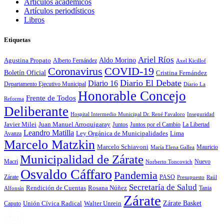
Artículos académicos
Artículos periodísticos
Libros
Etiquetas
Ariel Ríos
Agustina Propato
Aldo Morino
Alberto Fernández
Axel Kicillof
Coronavirus
COVID-19
Boletín Oficial
Cristina Fernández
Diario El Debate
Diario 16
Departamento Ejecutivo Municipal
Diario La
Honorable Concejo
Frente de Todos
Reforma
Deliberante
Hospital Intermedio Municipal Dr. René Favaloro
Inseguridad
Javier Milei
Juan Manuel Arroquigaray
La Libertad
Juntos
Juntos por el Cambio
Leandro Matilla
Ley Orgánica de Municipalidades
Lima
Avanza
Marcelo Matzkin
Marcelo Schiavoni
Mauricio
María Elena Gallea
Municipalidad de Zárate
Macri
Nuevo
Norberto Toncovich
Osvaldo Cáffaro
Pandemia
Zárate
PASO
Presupuesto
Raúl
Secretaría de Salud
Rosana Núñez
Rendición de Cuentas
Tania
Alfonsín
Zárate
Zárate Basket
Caputo
Unión Cívica Radical
Walter Unrein