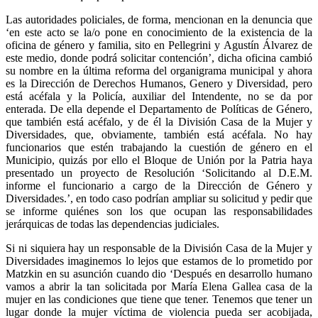
Las autoridades policiales, de forma, mencionan en la denuncia que
‘en este acto se la/o pone en conocimiento de la existencia de la
oficina de género y familia, sito en Pellegrini y Agustín Álvarez de
este medio, donde podrá solicitar contención’, dicha oficina cambió
su nombre en la última reforma del organigrama municipal y ahora
es la Dirección de Derechos Humanos, Genero y Diversidad, pero
está acéfala y la Policía, auxiliar del Intendente, no se da por
enterada. De ella depende el Departamento de Políticas de Género,
que también está acéfalo, y de él la División Casa de la Mujer y
Diversidades, que, obviamente, también está acéfala. No hay
funcionarios que estén trabajando la cuestión de género en el
Municipio, quizás por ello el Bloque de Unión por la Patria haya
presentado un proyecto de Resolución ‘Solicitando al D.E.M.
informe el funcionario a cargo de la Dirección de Género y
Diversidades.’, en todo caso podrían ampliar su solicitud y pedir que
se informe quiénes son los que ocupan las responsabilidades
jerárquicas de todas las dependencias judiciales.
Si ni siquiera hay un responsable de la División Casa de la Mujer y
Diversidades imaginemos lo lejos que estamos de lo prometido por
Matzkin en su asunción cuando dio ‘Después en desarrollo humano
vamos a abrir la tan solicitada por María Elena Gallea casa de la
mujer en las condiciones que tiene que tener. Tenemos que tener un
lugar donde la mujer víctima de violencia pueda ser acobijada,