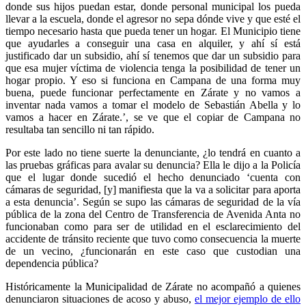
donde sus hijos puedan estar, donde personal municipal los pueda
llevar a la escuela, donde el agresor no sepa dónde vive y que esté el
tiempo necesario hasta que pueda tener un hogar. El Municipio tiene
que ayudarles a conseguir una casa en alquiler, y ahí sí está
justificado dar un subsidio, ahí sí tenemos que dar un subsidio para
que esa mujer víctima de violencia tenga la posibilidad de tener un
hogar propio. Y eso si funciona en Campana de una forma muy
buena, puede funcionar perfectamente en Zárate y no vamos a
inventar nada vamos a tomar el modelo de Sebastián Abella y lo
vamos a hacer en Zárate.’, se ve que el copiar de Campana no
resultaba tan sencillo ni tan rápido.
Por este lado no tiene suerte la denunciante, ¿lo tendrá en cuanto a
las pruebas gráficas para avalar su denuncia? Ella le dijo a la Policía
que el lugar donde sucedió el hecho denunciado ‘cuenta con
cámaras de seguridad, [y] manifiesta que la va a solicitar para aporta
a esta denuncia’. Según se supo las cámaras de seguridad de la vía
pública de la zona del Centro de Transferencia de Avenida Anta no
funcionaban como para ser de utilidad en el esclarecimiento del
accidente de tránsito reciente que tuvo como consecuencia la muerte
de un vecino, ¿funcionarán en este caso que custodian una
dependencia pública?
Históricamente la Municipalidad de Zárate no acompañó a quienes
denunciaron situaciones de acoso y abuso,
el mejor ejemplo de ello