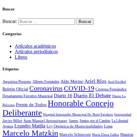
Buscar
Buscar:
Categorías
Artículos académicos
Artículos periodísticos
Libros
Etiquetas
Ariel Ríos
Agustina Propato
Aldo Morino
Alberto Fernández
Axel Kicillof
Coronavirus
COVID-19
Boletín Oficial
Cristina Fernández
Diario El Debate
Diario 16
Departamento Ejecutivo Municipal
Diario La
Honorable Concejo
Frente de Todos
Reforma
Deliberante
Hospital Intermedio Municipal Dr. René Favaloro
Inseguridad
Javier Milei
Juan Manuel Arroquigaray
La Libertad
Juntos
Juntos por el Cambio
Leandro Matilla
Ley Orgánica de Municipalidades
Lima
Avanza
Marcelo Matzkin
Marcelo Schiavoni
Mauricio
María Elena Gallea