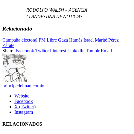
RODOLFO WALSH – AGENCIA
CLANDESTINA DE NOTICIAS
Relacionado
Campaña electoral
FM Libre
Gaza
Hamás
Israel
Marité Pérez
Zárate
Share.
Facebook
Twitter
Pinterest
LinkedIn
Tumblr
Email
principedelmanicomio
Website
Facebook
X (Twitter)
Instagram
RELACIONADOS