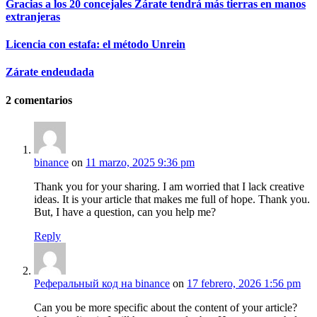
Gracias a los 20 concejales Zárate tendrá más tierras en manos
extranjeras
Licencia con estafa: el método Unrein
Zárate endeudada
2
comentarios
binance
on
11 marzo, 2025 9:36 pm
Thank you for your sharing. I am worried that I lack creative
ideas. It is your article that makes me full of hope. Thank you.
But, I have a question, can you help me?
Reply
Реферальный код на binance
on
17 febrero, 2026 1:56 pm
Can you be more specific about the content of your article?