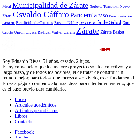
Municipalidad de Zárate
Macri
Nuevo
Norberto Toncovich
Osvaldo Cáffaro
Pandemia
Zárate
PASO
Presupuesto
Raúl
Secretaría de Salud
Rosana Núñez
Rendición de Cuentas
Tania
Alfonsín
Zárate
Zárate Basket
Caputo
Unión Cívica Radical
Walter Unrein
Soy Eduardo Rivas, 51 años, casado, 2 hijos.
Estoy convencido que los mejores proyectos son los colectivos y a
largo plazo, y de todos los posibles, el de tratar de construir un
mundo mejor, para todos, que merezca ser vivido, es el fundamental.
En esta página comparto algunas ideas para intentar entenderlo, que
es el paso previo para cambiarlo.
Inicio
Artículos académicos
Artículos periodísticos
Libros
Contacto
Facebook
Twitter