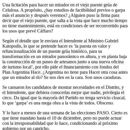
Una licitación para hacer un mirador en el viejo puente grúa de
Celulosa. A propósito, ¿hay estudios de factibilidad previos o garpa
más el anuncio y después veremos? ¿Alguien puso la firma para
decir que el viejo puente, que salta a la vista que hace mucho tiempo
no tiene mantenimiento, está en condiciones de ser reconvertido para
los usos que prevé Cáffaro?
Según el detalle que le enviara el Intendente al Ministro Gabriel
Katopodis, lo que se pretende hacer es ‘la puesta en valor y
refuncionalización de un puente grúa histórico, para su
transformación en un mirador panorámico en altura, y en planta baja
la construcción de un paseo de artesanos junto a una nueva oficina
de turismo local’, por ello pide el financiamiento con fondos del
Plan Argentina Hace. ¿Argentina no tiene para Hacer otra cosa antes
que un mirador al río? Se nos ríen en la cara. Son unos caraduras.
Se cansaron los candidatos de mostrar necesidades en el Distrito, y
el Intendente, que debiera conocerlas mejor que nadie, privilegia el
circo. Da igual que la mayoría del Partido no tenga servicio cloacal,
lo que ‘garpa’ es una mega obra a la vista de todos. Obsceno.
Y lo hace a menos de una semana de las elecciones PASO. Cierto es
que tiene mandato hasta el 10 de diciembre, pero no puede actuar
con la irresponsabilidad que lo hace, condicionando al próximo
gobierno por un capricho.