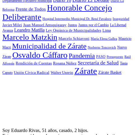
Diario 16
Departamento Ejecutivo Municipal
Diario La
Honorable Concejo
Frente de Todos
Reforma
Deliberante
Hospital Intermedio Municipal Dr. René Favaloro
Inseguridad
Javier Milei
Juan Manuel Arroquigaray
La Libertad
Juntos
Juntos por el Cambio
Leandro Matilla
Ley Orgánica de Municipalidades
Lima
Avanza
Marcelo Matzkin
Marcelo Schiavoni
Mauricio
María Elena Gallea
Municipalidad de Zárate
Macri
Nuevo
Norberto Toncovich
Osvaldo Cáffaro
Pandemia
Zárate
PASO
Presupuesto
Raúl
Secretaría de Salud
Rosana Núñez
Rendición de Cuentas
Tania
Alfonsín
Zárate
Zárate Basket
Caputo
Unión Cívica Radical
Walter Unrein
Soy Eduardo Rivas, 51 años, casado, 2 hijos.