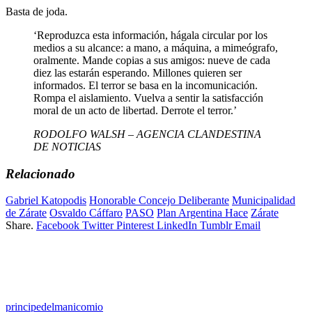
Basta de joda.
‘Reproduzca esta información, hágala circular por los
medios a su alcance: a mano, a máquina, a mimeógrafo,
oralmente. Mande copias a sus amigos: nueve de cada
diez las estarán esperando. Millones quieren ser
informados. El terror se basa en la incomunicación.
Rompa el aislamiento. Vuelva a sentir la satisfacción
moral de un acto de libertad. Derrote el terror.’
RODOLFO WALSH – AGENCIA CLANDESTINA
DE NOTICIAS
Relacionado
Gabriel Katopodis
Honorable Concejo Deliberante
Municipalidad
de Zárate
Osvaldo Cáffaro
PASO
Plan Argentina Hace
Zárate
Share.
Facebook
Twitter
Pinterest
LinkedIn
Tumblr
Email
principedelmanicomio