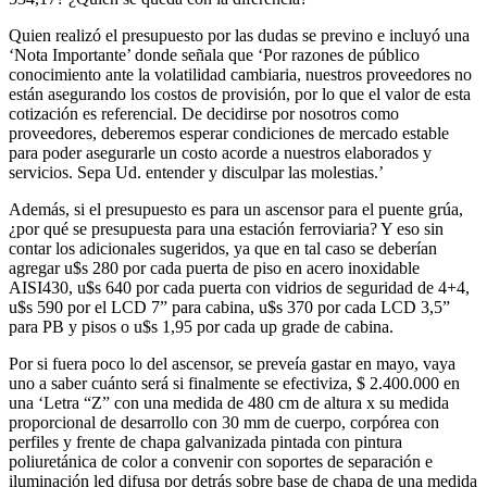
Quien realizó el presupuesto por las dudas se previno e incluyó una
‘Nota Importante’ donde señala que ‘Por razones de público
conocimiento ante la volatilidad cambiaria, nuestros proveedores no
están asegurando los costos de provisión, por lo que el valor de esta
cotización es referencial. De decidirse por nosotros como
proveedores, deberemos esperar condiciones de mercado estable
para poder asegurarle un costo acorde a nuestros elaborados y
servicios. Sepa Ud. entender y disculpar las molestias.’
Además, si el presupuesto es para un ascensor para el puente grúa,
¿por qué se presupuesta para una estación ferroviaria? Y eso sin
contar los adicionales sugeridos, ya que en tal caso se deberían
agregar u$s 280 por cada puerta de piso en acero inoxidable
AISI430, u$s 640 por cada puerta con vidrios de seguridad de 4+4,
u$s 590 por el LCD 7” para cabina, u$s 370 por cada LCD 3,5”
para PB y pisos o u$s 1,95 por cada up grade de cabina.
Por si fuera poco lo del ascensor, se preveía gastar en mayo, vaya
uno a saber cuánto será si finalmente se efectiviza, $ 2.400.000 en
una ‘Letra “Z” con una medida de 480 cm de altura x su medida
proporcional de desarrollo con 30 mm de cuerpo, corpórea con
perfiles y frente de chapa galvanizada pintada con pintura
poliuretánica de color a convenir con soportes de separación e
iluminación led difusa por detrás sobre base de chapa de una medida