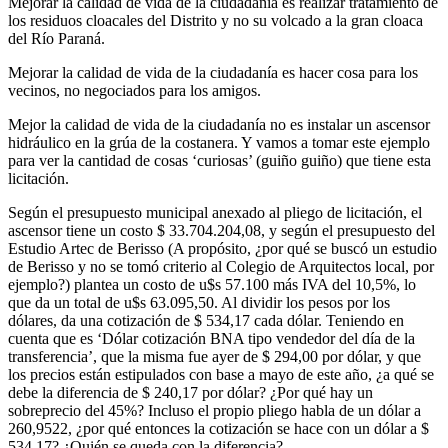
Mejorar la calidad de vida de la ciudadanía es realizar tratamiento de
los residuos cloacales del Distrito y no su volcado a la gran cloaca
del Río Paraná.
Mejorar la calidad de vida de la ciudadanía es hacer cosa para los
vecinos, no negociados para los amigos.
Mejor la calidad de vida de la ciudadanía no es instalar un ascensor
hidráulico en la grúa de la costanera. Y vamos a tomar este ejemplo
para ver la cantidad de cosas ‘curiosas’ (guiño guiño) que tiene esta
licitación.
Según el presupuesto municipal anexado al pliego de licitación, el
ascensor tiene un costo $ 33.704.204,08, y según el presupuesto del
Estudio Artec de Berisso (A propósito, ¿por qué se buscó un estudio
de Berisso y no se tomó criterio al Colegio de Arquitectos local, por
ejemplo?) plantea un costo de u$s 57.100 más IVA del 10,5%, lo
que da un total de u$s 63.095,50. Al dividir los pesos por los
dólares, da una cotización de $ 534,17 cada dólar. Teniendo en
cuenta que es ‘Dólar cotización BNA tipo vendedor del día de la
transferencia’, que la misma fue ayer de $ 294,00 por dólar, y que
los precios están estipulados con base a mayo de este año, ¿a qué se
debe la diferencia de $ 240,17 por dólar? ¿Por qué hay un
sobreprecio del 45%? Incluso el propio pliego habla de un dólar a
260,9522, ¿por qué entonces la cotización se hace con un dólar a $
534,17? ¿Quién se queda con la diferencia?