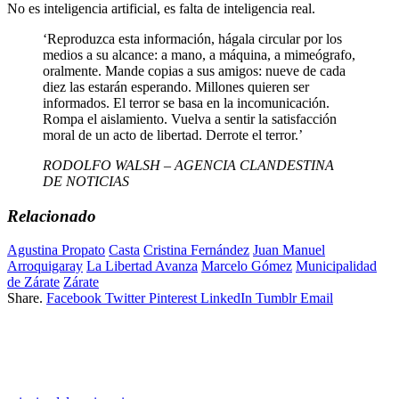
No es inteligencia artificial, es falta de inteligencia real.
‘Reproduzca esta información, hágala circular por los
medios a su alcance: a mano, a máquina, a mimeógrafo,
oralmente. Mande copias a sus amigos: nueve de cada
diez las estarán esperando. Millones quieren ser
informados. El terror se basa en la incomunicación.
Rompa el aislamiento. Vuelva a sentir la satisfacción
moral de un acto de libertad. Derrote el terror.’
RODOLFO WALSH – AGENCIA CLANDESTINA
DE NOTICIAS
Relacionado
Agustina Propato
Casta
Cristina Fernández
Juan Manuel
Arroquigaray
La Libertad Avanza
Marcelo Gómez
Municipalidad
de Zárate
Zárate
Share.
Facebook
Twitter
Pinterest
LinkedIn
Tumblr
Email