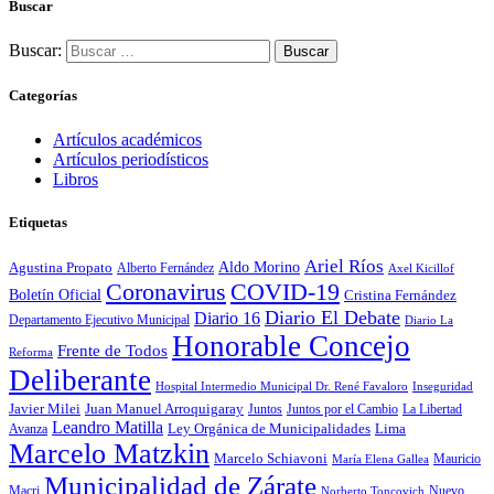
Buscar
Buscar:
Categorías
Artículos académicos
Artículos periodísticos
Libros
Etiquetas
Ariel Ríos
Agustina Propato
Aldo Morino
Alberto Fernández
Axel Kicillof
Coronavirus
COVID-19
Boletín Oficial
Cristina Fernández
Diario El Debate
Diario 16
Departamento Ejecutivo Municipal
Diario La
Honorable Concejo
Frente de Todos
Reforma
Deliberante
Hospital Intermedio Municipal Dr. René Favaloro
Inseguridad
Javier Milei
Juan Manuel Arroquigaray
La Libertad
Juntos
Juntos por el Cambio
Leandro Matilla
Ley Orgánica de Municipalidades
Lima
Avanza
Marcelo Matzkin
Marcelo Schiavoni
Mauricio
María Elena Gallea
Municipalidad de Zárate
Macri
Nuevo
Norberto Toncovich