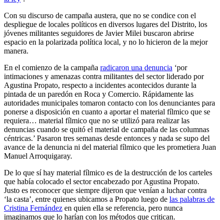
Con su discurso de campaña austera, que no se condice con el
despliegue de locales políticos en diversos lugares del Distrito, los
jóvenes militantes seguidores de Javier Milei buscaron abrirse
espacio en la polarizada política local, y no lo hicieron de la mejor
manera.
En el comienzo de la campaña
radicaron una denuncia
‘por
intimaciones y amenazas contra militantes del sector liderado por
Agustina Propato, respecto a incidentes acontecidos durante la
pintada de un paredón en Roca y Comercio. Rápidamente las
autoridades municipales tomaron contacto con los denunciantes para
ponerse a disposición en cuanto a aportar el material fílmico que se
requiera… material fílmico que no se utilizó para realizar las
denuncias cuando se quitó el material de campaña de las columnas
céntricas.’ Pasaron tres semanas desde entonces y nada se supo del
avance de la denuncia ni del material fílmico que les prometiera Juan
Manuel Arroquigaray.
De lo que sí hay material fílmico es de la destrucción de los carteles
que había colocado el sector encabezado por Agustina Propato.
Justo es reconocer que siempre dijeron que venían a luchar contra
‘la casta’, entre quienes ubicamos a Propato luego de
las palabras de
Cristina Fernández
en quien ella se referencia, pero nunca
imaginamos que lo harían con los métodos que critican.