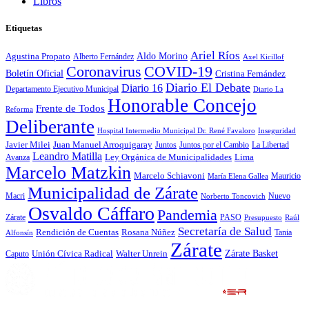
Libros
Etiquetas
Ariel Ríos
Agustina Propato
Aldo Morino
Alberto Fernández
Axel Kicillof
Coronavirus
COVID-19
Boletín Oficial
Cristina Fernández
Diario El Debate
Diario 16
Departamento Ejecutivo Municipal
Diario La
Honorable Concejo
Frente de Todos
Reforma
Deliberante
Hospital Intermedio Municipal Dr. René Favaloro
Inseguridad
Javier Milei
Juan Manuel Arroquigaray
La Libertad
Juntos
Juntos por el Cambio
Leandro Matilla
Ley Orgánica de Municipalidades
Lima
Avanza
Marcelo Matzkin
Marcelo Schiavoni
Mauricio
María Elena Gallea
Municipalidad de Zárate
Macri
Nuevo
Norberto Toncovich
Osvaldo Cáffaro
Pandemia
Zárate
PASO
Presupuesto
Raúl
Secretaría de Salud
Rosana Núñez
Rendición de Cuentas
Tania
Alfonsín
Zárate
Zárate Basket
Caputo
Unión Cívica Radical
Walter Unrein