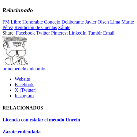
Relacionado
FM Libre
Honorable Concejo Deliberante
Javier Olsen
Lima
Marité
Pérez
Rendición de Cuentas
Zárate
Share.
Facebook
Twitter
Pinterest
LinkedIn
Tumblr
Email
principedelmanicomio
Website
Facebook
X (Twitter)
Instagram
RELACIONADOS
Licencia con estafa: el método Unrein
Zárate endeudada