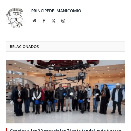
PRINCIPEDELMANICOMIO
Website
Facebook
X
Instagram
(Twitter)
RELACIONADOS
Gracias a los 20 concejales Zárate tendrá más tierras