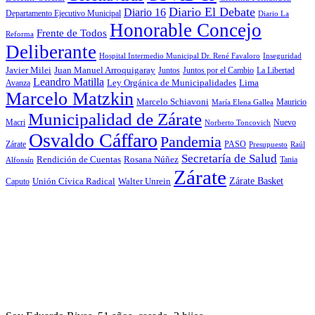
Diario El Debate
Diario 16
Departamento Ejecutivo Municipal
Diario La
Honorable Concejo
Frente de Todos
Reforma
Deliberante
Hospital Intermedio Municipal Dr. René Favaloro
Inseguridad
Javier Milei
Juan Manuel Arroquigaray
La Libertad
Juntos
Juntos por el Cambio
Leandro Matilla
Ley Orgánica de Municipalidades
Lima
Avanza
Marcelo Matzkin
Marcelo Schiavoni
Mauricio
María Elena Gallea
Municipalidad de Zárate
Macri
Nuevo
Norberto Toncovich
Osvaldo Cáffaro
Pandemia
Zárate
PASO
Presupuesto
Raúl
Secretaría de Salud
Rosana Núñez
Rendición de Cuentas
Tania
Alfonsín
Zárate
Zárate Basket
Caputo
Unión Cívica Radical
Walter Unrein