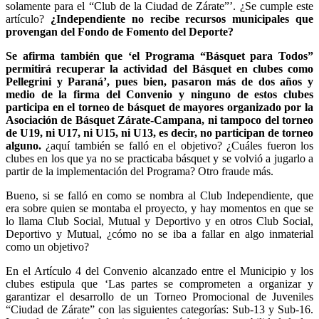
solamente para el “Club de la Ciudad de Zárate”’. ¿Se cumple este
artículo?
¿Independiente no recibe recursos municipales que
provengan del Fondo de Fomento del Deporte?
Se afirma también que ‘el Programa “Básquet para Todos”
permitirá recuperar la actividad del Básquet en clubes como
Pellegrini y Paraná’, pues bien, pasaron más de dos años y
medio de la firma del Convenio y ninguno de estos clubes
participa en el torneo de básquet de mayores organizado por la
Asociación de Básquet Zárate-Campana, ni tampoco del torneo
de U19, ni U17, ni U15, ni U13, es decir, no participan de torneo
alguno.
¿aquí también se falló en el objetivo? ¿Cuáles fueron los
clubes en los que ya no se practicaba básquet y se volvió a jugarlo a
partir de la implementación del Programa? Otro fraude más.
Bueno, si se falló en como se nombra al Club Independiente, que
era sobre quien se montaba el proyecto, y hay momentos en que se
lo llama Club Social, Mutual y Deportivo y en otros Club Social,
Deportivo y Mutual, ¿cómo no se iba a fallar en algo inmaterial
como un objetivo?
En el Artículo 4 del Convenio alcanzado entre el Municipio y los
clubes estipula que ‘Las partes se comprometen a organizar y
garantizar el desarrollo de un Torneo Promocional de Juveniles
“Ciudad de Zárate” con las siguientes categorías: Sub-13 y Sub-16.