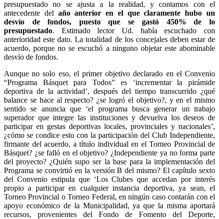
presupuestado no se ajusta a la realidad, y contamos con el
antecedente del
año anterior en el que claramente hubo un
desvío de fondos, puesto que se gastó 450% de lo
presupuestado
. Estimado lector Ud. había escuchado con
anterioridad este dato. La totalidad de los concejales deben estar de
acuerdo, porque no se escuchó a ninguno objetar este abominable
desvío de fondos.
Aunque no solo eso, el primer objetivo declarado en el Convenio
“Programa Básquet para Todos” es ‘incrementar la pirámide
deportiva de la actividad’, después del tiempo transcurrido ¿qué
balance se hace al respecto? ¿se logró el objetivo?, y en el mismo
sentido se anuncia que ‘el programa busca generar un trabajo
superador que integre las instituciones y devuelva los deseos de
participar en gestas deportivas locales, provinciales y nacionales’,
¿cómo se condice esto con la participación del Club Independiente,
firmante del acuerdo, a título individual en el Torneo Provincial de
Básquet? ¿se falló en el objetivo? ¿Independiente ya no forma parte
del proyecto? ¿Quién supo ser la base para la implementación del
Programa se convirtió en la versión B del mismo? El capítulo sexto
del Convenio estipula que ‘Los Clubes que accedan por interés
propio a participar en cualquier instancia deportiva, ya sean, el
Torneo Provincial o Torneo Federal, en ningún caso contarán con el
apoyo económico de la Municipalidad, ya que la misma aportará
recursos, provenientes del Fondo de Fomento del Deporte,