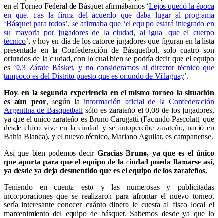
en el Torneo Federal de Básquet afirmábamos ‘
Lejos quedó la época
en que, tras la firma del acuerdo que daba lugar al programa
‘Básquet para todos’, se afirmaba que ‘el equipo estará integrado en
su mayoría por jugadores de la ciudad, al igual que el cuerpo
técnico
’, y hoy en día de los catorce jugadores que figuran en la lista
presentada en la Confederación de Básquetbol, solo cuatro son
oriundos de la ciudad, con lo cual bien se podría decir que el equipo
es ‘
0,3 Zárate Básket, y no consideramos al director técnico que
tampoco es del Distrito puesto que es oriundo de Villaguay
’.
Hoy, en la segunda experiencia en el mismo torneo la situación
es aún peor
, según la
información oficial de la Confederación
Argentina de Basquetball
sólo es zarateño el 0,08 de los jugadores,
ya que el único zarateño es Bruno Carugatti (Facundo Pascolatt, que
desde chico vive en la ciudad y se autopercibe zarateño, nació en
Bahía Blanca), y el nuevo técnico, Mariano Aguilar, es campanense.
Así que bien podemos decir
Gracias Bruno, ya que es el único
que aporta para que el equipo de la ciudad pueda llamarse así,
y
a
desde ya deja desmentido que es el equipo de los zarateños.
Teniendo en cuenta esto y las numerosas y publicitadas
incorporaciones que se realizaron para afrontar el nuevo torneo,
sería interesante conocer cuánto dinero le cuesta al fisco local el
mantenimiento del equipo de básquet. Sabemos desde ya que lo