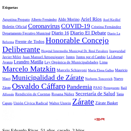
Etiquetas
Ariel Ríos
Agustina Propato
Aldo Morino
Alberto Fernández
Axel Kicillof
Coronavirus
COVID-19
Boletín Oficial
Cristina Fernández
Diario El Debate
Diario 16
Departamento Ejecutivo Municipal
Diario La
Honorable Concejo
Frente de Todos
Reforma
Deliberante
Hospital Intermedio Municipal Dr. René Favaloro
Inseguridad
Javier Milei
Juan Manuel Arroquigaray
La Libertad
Juntos
Juntos por el Cambio
Leandro Matilla
Ley Orgánica de Municipalidades
Lima
Avanza
Marcelo Matzkin
Marcelo Schiavoni
Mauricio
María Elena Gallea
Municipalidad de Zárate
Macri
Nuevo
Norberto Toncovich
Osvaldo Cáffaro
Pandemia
Zárate
PASO
Presupuesto
Raúl
Secretaría de Salud
Rosana Núñez
Rendición de Cuentas
Tania
Alfonsín
Zárate
Zárate Basket
Caputo
Unión Cívica Radical
Walter Unrein
Soy Eduardo Rivas, 51 años, casado, 2 hijos.