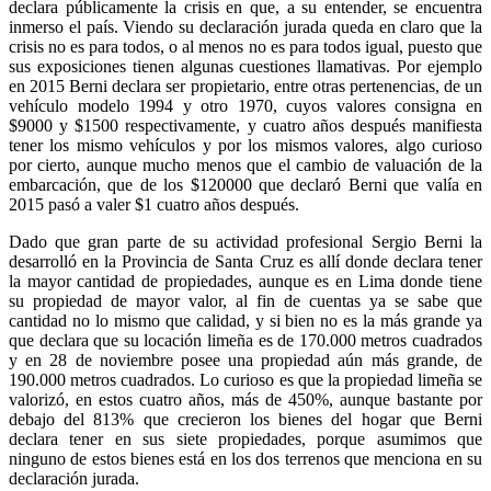
declara públicamente la crisis en que, a su entender, se encuentra
inmerso el país. Viendo su declaración jurada queda en claro que la
crisis no es para todos, o al menos no es para todos igual, puesto que
sus exposiciones tienen algunas cuestiones llamativas. Por ejemplo
en 2015 Berni declara ser propietario, entre otras pertenencias, de un
vehículo modelo 1994 y otro 1970, cuyos valores consigna en
$9000 y $1500 respectivamente, y cuatro años después manifiesta
tener los mismo vehículos y por los mismos valores, algo curioso
por cierto, aunque mucho menos que el cambio de valuación de la
embarcación, que de los $120000 que declaró Berni que valía en
2015 pasó a valer $1 cuatro años después.
Dado que gran parte de su actividad profesional Sergio Berni la
desarrolló en la Provincia de Santa Cruz es allí donde declara tener
la mayor cantidad de propiedades, aunque es en Lima donde tiene
su propiedad de mayor valor, al fin de cuentas ya se sabe que
cantidad no lo mismo que calidad, y si bien no es la más grande ya
que declara que su locación limeña es de 170.000 metros cuadrados
y en 28 de noviembre posee una propiedad aún más grande, de
190.000 metros cuadrados. Lo curioso es que la propiedad limeña se
valorizó, en estos cuatro años, más de 450%, aunque bastante por
debajo del 813% que crecieron los bienes del hogar que Berni
declara tener en sus siete propiedades, porque asumimos que
ninguno de estos bienes está en los dos terrenos que menciona en su
declaración jurada.