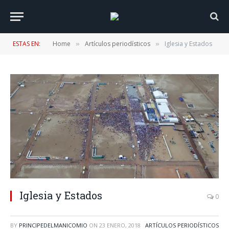
ESTAS EN:
Home
Artículos periodísticos
Iglesia y Estados
»
»
Iglesia y Estados
0
BY
PRINCIPEDELMANICOMIO
ON
23 ENERO, 2018
ARTÍCULOS PERIODÍSTICOS