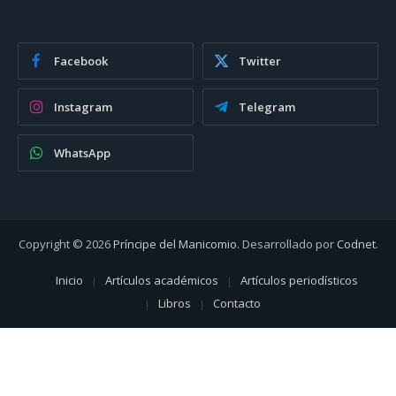
Facebook
Twitter
Instagram
Telegram
WhatsApp
Copyright © 2026
Príncipe del Manicomio
. Desarrollado por
Codnet
.
Inicio
Artículos académicos
Artículos periodísticos
Libros
Contacto
1
Hola, gracias por contactarme, soy el Príncipe del Manicomio.