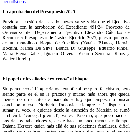
periodísticos
La aprobación del Presupuesto 2025
Previo a la sesión del pasado jueves ya se sabía que el Ejecutivo
contaría con la aprobación del Expediente 491/24, Proyecto de
Ordenanza del Departamento Ejecutivo Elevando Cálculos de
Recursos y Presupuesto de Gastos Ejercicio 2025, puesto que goza
de un monolítico bloque de 9 ediles (Natalia Blanco, Hernán
Bochini, Marisa De Silva, Blanca Di Giuseppe, Eduardo Finkel,
María Elena Gallea, Ignacio Olivera, Victoria Semería Olmos y
Walter Unrein).
El papel de los aliados “externos” al bloque
Sin pertenecer al bloque de manera oficial por puro fetichismo, pero
siendo parte de él en la práctica y mucho más ahora que queda
menos de un cuarto de mandato y hay que empezar a buscar
conchabo nuevo, Norberto Toncovich siempre está dispuesto a
sumar su voto, a quienes desde la asunción de Matzkin se sumó
también la ‘concejal gremial’, Vanesa Palermo, que poco hace en
pos de los trabajadores y, desde hace un poco menos de tiempo,
Daiana Hergert, quien más allá de sus relaciones familiares, difícil
resulta de clasificar porque sus confusos discursos y el escaso