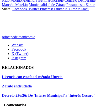
Aldo Morino
Alejandra Berni
Honorable Concejo Deliberante
Marcelo Matzkin
Municipalidad de Zárate
Presupuesto
Zárate
Share.
Facebook
Twitter
Pinterest
LinkedIn
Tumblr
Email
principedelmanicomio
Website
Facebook
X (Twitter)
Instagram
RELACIONADOS
Licencia con estafa: el método Unrein
Zárate endeudada
Decreto 236/26: De ‘Interés Municipal’ a ‘Interés Oscuro’
11
comentarios