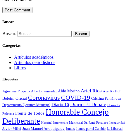
Buscar
Buscar:
Categorías
Artículos académicos
Artículos periodísticos
Libros
Etiquetas
Ariel Ríos
Agustina Propato
Aldo Morino
Alberto Fernández
Axel Kicillof
Coronavirus
COVID-19
Boletín Oficial
Cristina Fernández
Diario El Debate
Diario 16
Departamento Ejecutivo Municipal
Diario La
Honorable Concejo
Frente de Todos
Reforma
Deliberante
Hospital Intermedio Municipal Dr. René Favaloro
Inseguridad
Javier Milei
Juan Manuel Arroquigaray
La Libertad
Juntos
Juntos por el Cambio