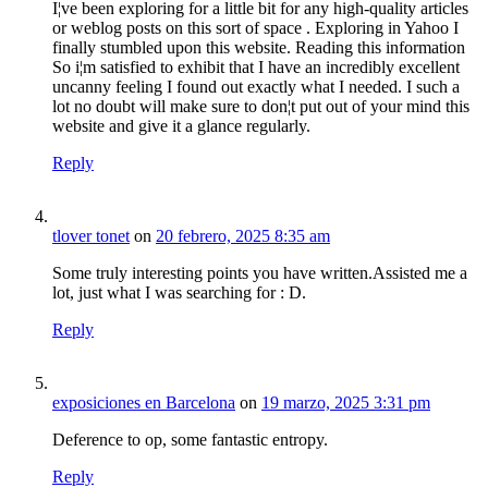
I¦ve been exploring for a little bit for any high-quality articles
or weblog posts on this sort of space . Exploring in Yahoo I
finally stumbled upon this website. Reading this information
So i¦m satisfied to exhibit that I have an incredibly excellent
uncanny feeling I found out exactly what I needed. I such a
lot no doubt will make sure to don¦t put out of your mind this
website and give it a glance regularly.
Reply
tlover tonet
on
20 febrero, 2025 8:35 am
Some truly interesting points you have written.Assisted me a
lot, just what I was searching for : D.
Reply
exposiciones en Barcelona
on
19 marzo, 2025 3:31 pm
Deference to op, some fantastic entropy.
Reply