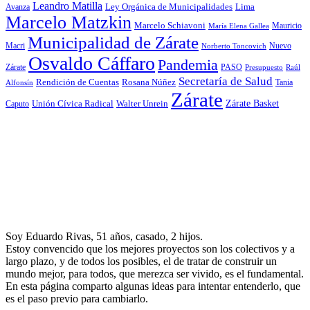
Leandro Matilla
Ley Orgánica de Municipalidades
Lima
Avanza
Marcelo Matzkin
Marcelo Schiavoni
Mauricio
María Elena Gallea
Municipalidad de Zárate
Macri
Nuevo
Norberto Toncovich
Osvaldo Cáffaro
Pandemia
Zárate
PASO
Presupuesto
Raúl
Secretaría de Salud
Rosana Núñez
Rendición de Cuentas
Tania
Alfonsín
Zárate
Zárate Basket
Caputo
Unión Cívica Radical
Walter Unrein
Soy Eduardo Rivas, 51 años, casado, 2 hijos.
Estoy convencido que los mejores proyectos son los colectivos y a
largo plazo, y de todos los posibles, el de tratar de construir un
mundo mejor, para todos, que merezca ser vivido, es el fundamental.
En esta página comparto algunas ideas para intentar entenderlo, que
es el paso previo para cambiarlo.