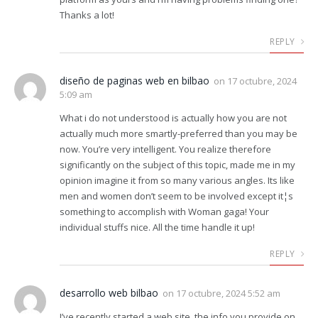
Thanks a lot!
REPLY
diseño de paginas web en bilbao
on
17 octubre, 2024
5:09 am
What i do not understood is actually how you are not
actually much more smartly-preferred than you may be
now. You’re very intelligent. You realize therefore
significantly on the subject of this topic, made me in my
opinion imagine it from so many various angles. Its like
men and women don’t seem to be involved except it¦s
something to accomplish with Woman gaga! Your
individual stuffs nice. All the time handle it up!
REPLY
desarrollo web bilbao
on
17 octubre, 2024 5:52 am
I’ve recently started a web site, the info you provide on