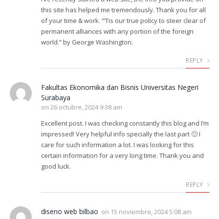
this site has helped me tremendously. Thank you for all
of your time & work. “‘Tis our true policy to steer clear of
permanent alliances with any portion of the foreign
world.” by George Washington.
REPLY
Fakultas Ekonomika dan Bisnis Universitas Negeri
Surabaya
on
26 octubre, 2024 9:38 am
Excellent post. I was checking constantly this blog and I’m
impressed! Very helpful info specially the last part 🙂 I
care for such information a lot. I was looking for this
certain information for a very long time. Thank you and
good luck.
REPLY
diseno web bilbao
on
15 noviembre, 2024 5:08 am