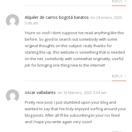
REPLY
Alquiler de carros bogotá baratos
on
24 enero, 2025
5:06 am
Youre so cool! I dont suppose Ive read anything like this
before. So good to search out somebody with some
original thoughts on this subject. realy thanks for
starting this up. this website is something that is needed
on the net, somebody with somewhat originality. useful
job for bringing one thing new to the internet!
REPLY
oscar valladares
on
16 febrero, 2025 3:34 am
Pretty nice post. I just stumbled upon your blog and
wanted to say that I’ve truly enjoyed surfing around your
blog posts. After all I’ll be subscribing to your rss feed
and I hope you write again very soon!