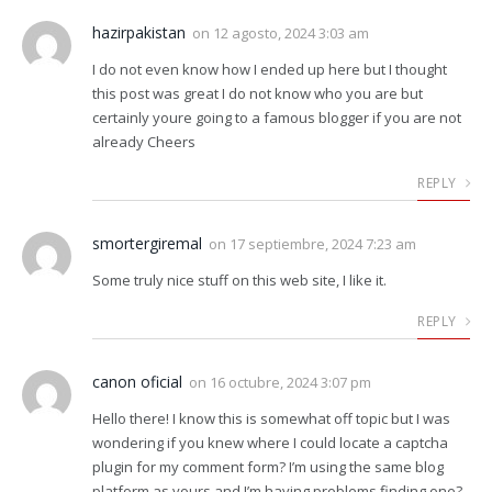
hazirpakistan
on
12 agosto, 2024 3:03 am
I do not even know how I ended up here but I thought
this post was great I do not know who you are but
certainly youre going to a famous blogger if you are not
already Cheers
REPLY
smortergiremal
on
17 septiembre, 2024 7:23 am
Some truly nice stuff on this web site, I like it.
REPLY
canon oficial
on
16 octubre, 2024 3:07 pm
Hello there! I know this is somewhat off topic but I was
wondering if you knew where I could locate a captcha
plugin for my comment form? I’m using the same blog
platform as yours and I’m having problems finding one?