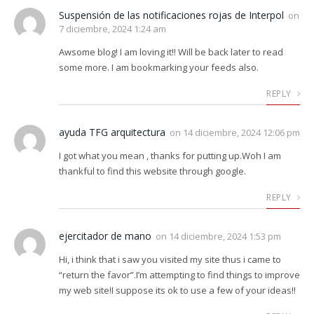
Suspensión de las notificaciones rojas de Interpol
on
7 diciembre, 2024 1:24 am
Awsome blog! I am loving it!! Will be back later to read
some more. I am bookmarking your feeds also.
REPLY
ayuda TFG arquitectura
on
14 diciembre, 2024 12:06 pm
I got what you mean , thanks for putting up.Woh I am
thankful to find this website through google.
REPLY
ejercitador de mano
on
14 diciembre, 2024 1:53 pm
Hi, i think that i saw you visited my site thus i came to
“return the favor”.I’m attempting to find things to improve
my web site!I suppose its ok to use a few of your ideas!!