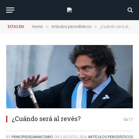
ESTAS EN:
Home
Artículos periodísticos
¿Cuándo será al revés?
»
»
¿Cuándo será al revés?
17
BY
PRINCIPEDELMANICOMIO
ON
3 AGOSTO, 2024
ARTÍCULOS PERIODÍSTICOS