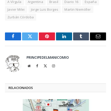
A Vírgula
Argentina
Brasil
Diario 16
España
Javier Milei
Jorge Luis Borges
Martin Niemöller
Zurbán Córdoba
Facebook
Twitter
Pinterest
LinkedIn
Tumblr
Email
PRINCIPEDELMANICOMIO
Website
Facebook
X
Instagram
(Twitter)
RELACIONADOS