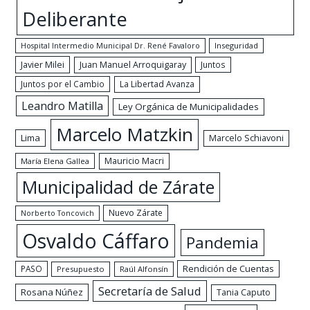
Deliberante
Hospital Intermedio Municipal Dr. René Favaloro
Inseguridad
Javier Milei
Juan Manuel Arroquigaray
Juntos
Juntos por el Cambio
La Libertad Avanza
Leandro Matilla
Ley Orgánica de Municipalidades
Marcelo Matzkin
Lima
Marcelo Schiavoni
Mauricio Macri
María Elena Gallea
Municipalidad de Zárate
Nuevo Zárate
Norberto Toncovich
Osvaldo Cáffaro
Pandemia
Rendición de Cuentas
PASO
Presupuesto
Raúl Alfonsín
Secretaría de Salud
Rosana Núñez
Tania Caputo