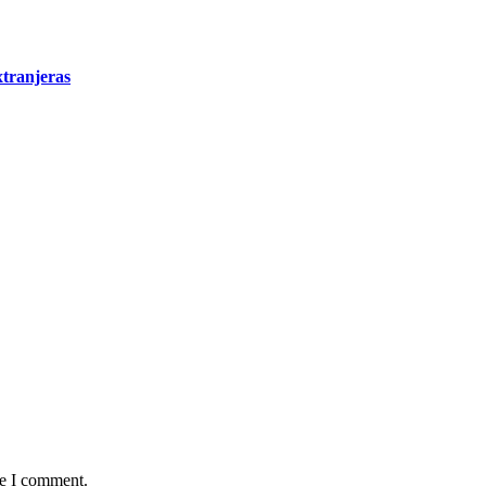
xtranjeras
me I comment.