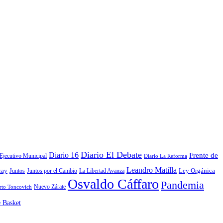
Diario El Debate
Diario 16
Frente de
Ejecutivo Municipal
Diario La Reforma
Leandro Matilla
Ley Orgánica
ray
La Libertad Avanza
Juntos
Juntos por el Cambio
Osvaldo Cáffaro
Pandemia
Nuevo Zárate
rto Toncovich
e Basket