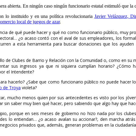
ra abierta. En ningún caso ningún funcionario estatal estimuló que la c
 lo instituido y en una política revolucionaria
Javier Velázquez, Di
mercio local de juegos de azar
.
encia de qué puede hacer y qué no como funcionario público, muy pr
lectoral… ¿o acaso contó con el aval de sus empleadores, los formal
urren a esta herramienta para buscar donaciones que los ayuden a 
lo de Clubes de Barrio y Relación con la Comunidad o, como en su 
mentar sus ingresos ya que ni siquiera cumplían horario? ¿Cómo h
por el Intendente?
 para hacerlo? ¿Sabe que como funcionario público no puede hacer lo
o de Troya
violeta?
zar, mucho menos quien por sus antecedentes es visto por los jóvene
 sin saber muy bien qué hacer, pero sabiendo que algo hay que hace
pio, porque en seis meses de gobierno no hizo nada por los clubes 
ades lo entiendan… ¿o acaso avalan su accionar?, den marcha atrás 
de negocios privados que, además, generan problemas en la ciudadanía