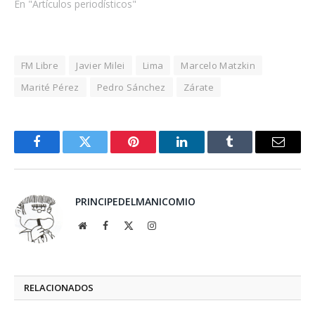
En "Artículos periodísticos"
FM Libre
Javier Milei
Lima
Marcelo Matzkin
Marité Pérez
Pedro Sánchez
Zárate
Facebook
Twitter
Pinterest
LinkedIn
Tumblr
Email
PRINCIPEDELMANICOMIO
Website
Facebook
X
Instagram
(Twitter)
RELACIONADOS