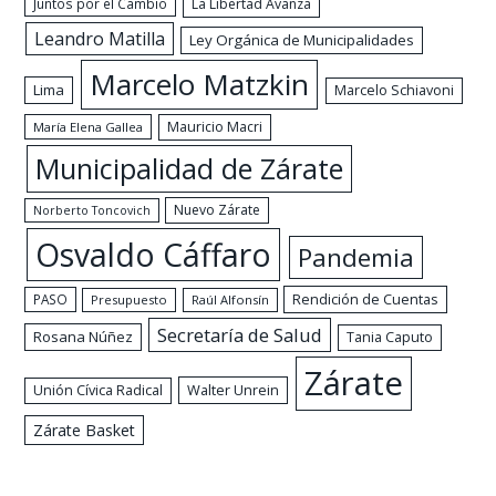
Juntos por el Cambio
La Libertad Avanza
Leandro Matilla
Ley Orgánica de Municipalidades
Marcelo Matzkin
Lima
Marcelo Schiavoni
Mauricio Macri
María Elena Gallea
Municipalidad de Zárate
Nuevo Zárate
Norberto Toncovich
Osvaldo Cáffaro
Pandemia
Rendición de Cuentas
PASO
Presupuesto
Raúl Alfonsín
Secretaría de Salud
Rosana Núñez
Tania Caputo
Zárate
Walter Unrein
Unión Cívica Radical
Zárate Basket