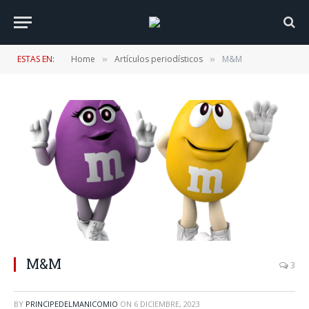
ESTAS EN:
Home
Artículos periodísticos
M&M
»
»
M&M
3
BY
PRINCIPEDELMANICOMIO
ON
6 DICIEMBRE, 2023