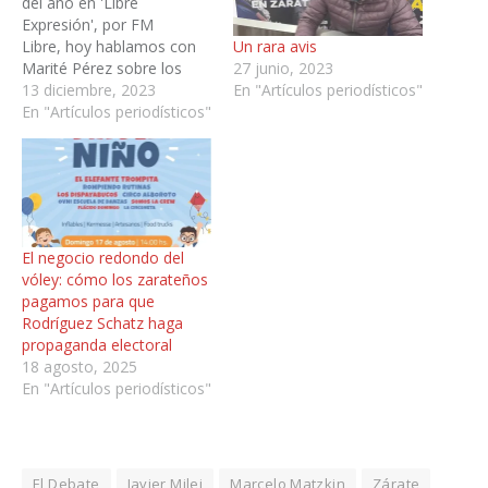
del año en 'Libre
Expresión', por FM
Un rara avis
Libre, hoy hablamos con
27 junio, 2023
Marité Pérez sobre los
En "Artículos periodísticos"
anuncios económicos del
13 diciembre, 2023
Presidente Javier Milei y
En "Artículos periodísticos"
las cuestionables
designaciones realizadas
por el Intendente Marcelo
Matzkin. Este es el audio
de la charla.
https://youtu.be/ZisVWajB
El negocio redondo del
z-M ‘Reproduzca esta
vóley: cómo los zarateños
información, hágala
pagamos para que
circular por los medios…
Rodríguez Schatz haga
propaganda electoral
18 agosto, 2025
En "Artículos periodísticos"
El Debate
Javier Milei
Marcelo Matzkin
Zárate