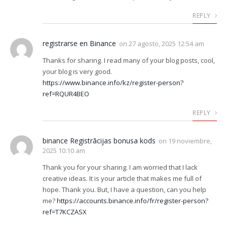
REPLY
registrarse en Binance
on
27 agosto, 2025 12:54 am
Thanks for sharing. I read many of your blog posts, cool,
your blog is very good.
https://www.binance.info/kz/register-person?
ref=RQUR4BEO
REPLY
binance Registrācijas bonusa kods
on
19 noviembre,
2025 10:10 am
Thank you for your sharing. I am worried that I lack
creative ideas. It is your article that makes me full of
hope. Thank you. But, I have a question, can you help
me?
https://accounts.binance.info/fr/register-person?
ref=T7KCZASX