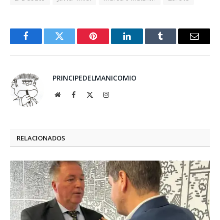
Facebook
Twitter
Pinterest
LinkedIn
Tumblr
Email
PRINCIPEDELMANICOMIO
Website
Facebook
X
Instagram
(Twitter)
RELACIONADOS