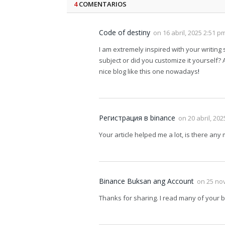
4
COMENTARIOS
Code of destiny
on
16 abril, 2025 2:51 p
I am extremely inspired with your writing s
subject or did you customize it yourself? A
nice blog like this one nowadays
!
Регистрация в binance
on
20 abril, 20
Your article helped me a lot, is there an
Binance Buksan ang Account
on
25 no
Thanks for sharing. I read many of your bl