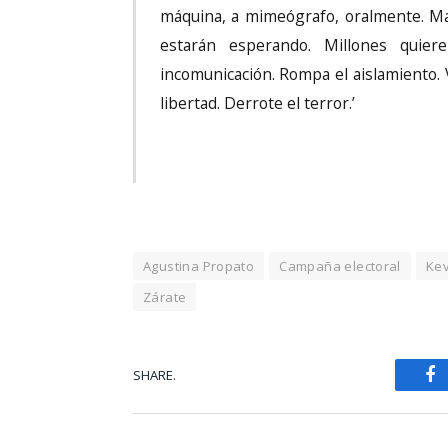
máquina, a mimeógrafo, oralmente. Ma
estarán esperando. Millones quier
incomunicación. Rompa el aislamiento. V
libertad. Derrote el terror.’
Agustina Propato
Campaña electoral
Kev
Zárate
SHARE.
Fa