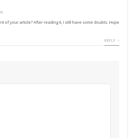
pm
 of your article? After reading it, I still have some doubts. Hope
REPLY