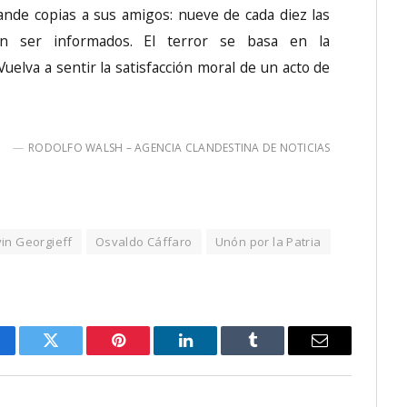
nde copias a sus amigos: nueve de cada diez las
en ser informados. El terror se basa en la
uelva a sentir la satisfacción moral de un acto de
RODOLFO WALSH – AGENCIA CLANDESTINA DE NOTICIAS
in Georgieff
Osvaldo Cáffaro
Unón por la Patria
cebook
Twitter
Pinterest
LinkedIn
Tumblr
Email