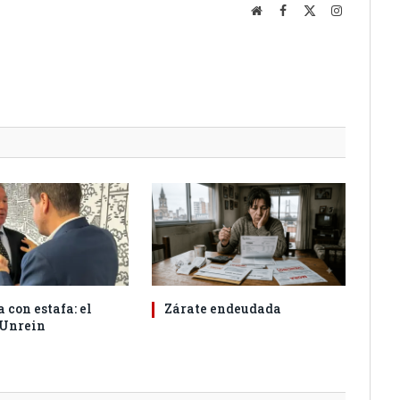
Website
Facebook
X
Instagram
(Twitter)
 con estafa: el
Zárate endeudada
 Unrein