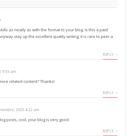
m
kills as neatly as with the format to your blog. Is this a paid
nyway stay up the excellent quality writing, it is rare to peer a
REPLY
25 9:33 am
y more related content? Thanks!
REPLY
viembre, 2025 4:22 am
og posts, cool, your blog is very good.
REPLY