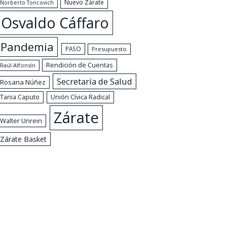
Nuevo Zárate
Norberto Toncovich
Osvaldo Cáffaro
Pandemia
PASO
Presupuesto
Rendición de Cuentas
Raúl Alfonsín
Secretaría de Salud
Rosana Núñez
Tania Caputo
Unión Cívica Radical
Zárate
Walter Unrein
Zárate Basket