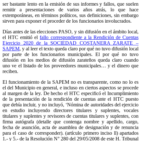
ser bastante lento en la emisión de sus informes y fallos, que suelen
remitir a presentaciones de varios años atrás, lo que hace
extemporáneas, en términos políticos, sus definiciones, sin embargo
sirven para exponer el proceder de los funcionarios involucrados.
Días antes de las elecciones PASO, y sin difusión en el ámbito local,
el HTC emitió el
fallo correspondiente a la Rendición de Cuentas
Ejercicio 2020 de la SOCIEDAD COSTANERA ZARATE –
SAPEM
, y al leer el texto queda claro por qué no tuvo difusión local
por parte de los funcionarios municipales. El por qué no tuvo
difusión en los medios de difusión zarateños queda claro cuando
uno ve el listado de los proveedores municipales… y el dinero que
reciben.
El funcionamiento de la SAPEM no es transparente, como no lo es
el del Municipio en general, e incluso en ciertos aspectos se procede
al margen de la ley. De hecho el HTC especificó el Incumplimiento
de la presentación de la rendición de cuentas ante el HTC puesto
que debía incluir, y no incluyó, ‘Nómina de autoridades del ejercicio
en estudio incluyendo directores titulares y suplentes, vocales
titulares y suplentes y revisores de cuentas titulares y suplentes, con
firma autógrafa (detalle que contenga nombre y apellido, cargo,
fecha de asunción, acta de asamblea de designación y de renuncia
para el caso de corresponder). (artículo primero inciso ll) apartados
1.- y 5.- de la Resolución N° 280 del 29/05/2008 de este H. Tribunal