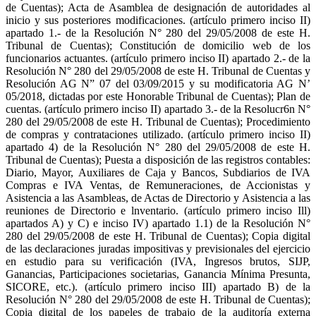
de Cuentas); Acta de Asamblea de designación de autoridades al
inicio y sus posteriores modificaciones. (artículo primero inciso II)
apartado 1.- de la Resolución N° 280 del 29/05/2008 de este H.
Tribunal de Cuentas); Constitución de domicilio web de los
funcionarios actuantes. (artículo primero inciso II) apartado 2.- de la
Resolución N° 280 del 29/05/2008 de este H. Tribunal de Cuentas y
Resolución AG N” 07 del 03/09/2015 y su modificatoria AG N’
05/2018, dictadas por este Honorable Tribunal de Cuentas); Plan de
cuentas. (artículo primero inciso II) apartado 3.- de la Resolucr6n N°
280 del 29/05/2008 de este H. Tribunal de Cuentas); Procedimiento
de compras y contrataciones utilizado. (artículo primero inciso II)
apartado 4) de la Resolución N° 280 del 29/05/2008 de este H.
Tribunal de Cuentas); Puesta a disposición de las registros contables:
Diario, Mayor, Auxiliares de Caja y Bancos, Subdiarios de IVA
Compras e IVA Ventas, de Remuneraciones, de Accionistas y
Asistencia a las Asambleas, de Actas de Directorio y Asistencia a las
reuniones de Directorio e lnventario. (artículo primero inciso Ill)
apartados A) y C) e inciso IV) apartado 1.1) de la Resolución N°
280 del 29/05/2008 de este H. Tribunal de Cuentas); Copia digital
de las declaraciones juradas impositivas y previsionales del ejercicio
en estudio para su verificación (IVA, Ingresos brutos, SIJP,
Ganancias, Participaciones societarias, Ganancia Mínima Presunta,
SICORE, etc.). (artículo primero inciso III) apartado B) de la
Resolución N° 280 del 29/05/2008 de este H. Tribunal de Cuentas);
Copia digital de los papeles de trabajo de la auditoría externa