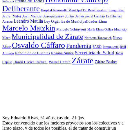
Frente de Todos
Reforma
Deliberante
Hospital Intermedio Municipal Dr. René Favaloro
Inseguridad
Javier Milei
Juan Manuel Arroquigaray
La Libertad
Juntos
Juntos por el Cambio
Leandro Matilla
Ley Orgánica de Municipalidades
Lima
Avanza
Marcelo Matzkin
Marcelo Schiavoni
Mauricio
María Elena Gallea
Municipalidad de Zárate
Macri
Nuevo
Norberto Toncovich
Osvaldo Cáffaro
Pandemia
Zárate
PASO
Presupuesto
Raúl
Secretaría de Salud
Rosana Núñez
Rendición de Cuentas
Tania
Alfonsín
Zárate
Zárate Basket
Caputo
Unión Cívica Radical
Walter Unrein
Soy Eduardo Rivas, 51 años, casado, 2 hijos.
Estoy convencido que los mejores proyectos son los colectivos y a
largo plazo, y de todos los posibles, el de tratar de construir un