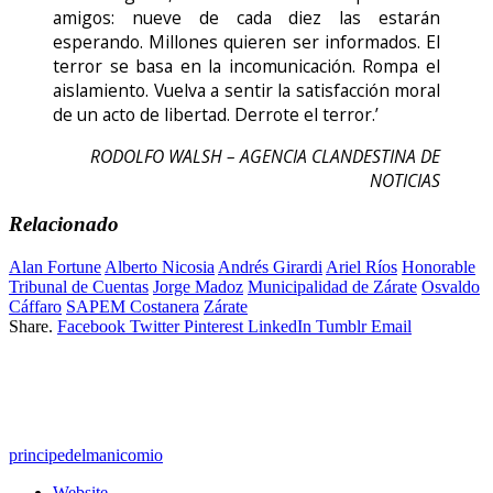
amigos: nueve de cada diez las estarán
esperando. Millones quieren ser informados. El
terror se basa en la incomunicación. Rompa el
aislamiento. Vuelva a sentir la satisfacción moral
de un acto de libertad. Derrote el terror.’
RODOLFO WALSH – AGENCIA CLANDESTINA DE
NOTICIAS
Relacionado
Alan Fortune
Alberto Nicosia
Andrés Girardi
Ariel Ríos
Honorable
Tribunal de Cuentas
Jorge Madoz
Municipalidad de Zárate
Osvaldo
Cáffaro
SAPEM Costanera
Zárate
Share.
Facebook
Twitter
Pinterest
LinkedIn
Tumblr
Email
principedelmanicomio
Website