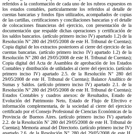
referidos a la conformación de cada uno de los rubros expuestos en
los estados contables, particularmente los referidos al detalle de
cuentas bancarias y fondos fijos utilizados, acompañados de copias
de las cartillas, certificaciones y conciliaciones bancarias y el detalle
de colocaciones financieras del ejercicio, con presentación de la
documentación que respalde dichas operaciones y certificación de
los saldos bancarios. (artículo primero inciso IV) apartado 1.2) de la
Resolución N° 280 del 29/05/2008 de este H. Tribunal de Cuentas);
Copia digital de los extractos posteriores al cierre del ejercicio de las
cuentas bancarias. (artículo primero inciso IV) apartado 1.2) de la
Resolución N° 280 del 29/05/2008 de este H. Tribunal de Cuentas);
Copia digital del Acta de Asamblea de aprobación de los Estados
Contables y distribución de utilidades al cierre del ejercicio. (artículo
primero inciso IV) apartado 2.5. de la Resolución N° 280 del
29/05/2008 de este H. Tribunal de Cuentas); Balance Analítico de
Sumas y Saldos. (artículo primero inciso IV) apartado 2.1. de la
Resolución N° 280 del 29/05/2008 de este H. Tribunal de Cuentas);
Estados Contables y cuadros anexos: de Resultados, Estado de
Evolución del Patrimonio Neto, Estado de Flujo de Efectivo e
información complementaria, de la sociedad al cierre del ejercicio
certificado por el Consejo Profesional de Ciencias Económicas de la
Provincia de Buenos Aires. (artículo primero inciso IV) apartado
2.2. de la Resolución N’ 280 del 29/05/2008 de este H. Tribunal de
Cuentas); Memoria anual del Directorio. (artículo primero incise IV)
apartado 2.6. de la Resolución N° 280 del 29/05/2008 de este H.