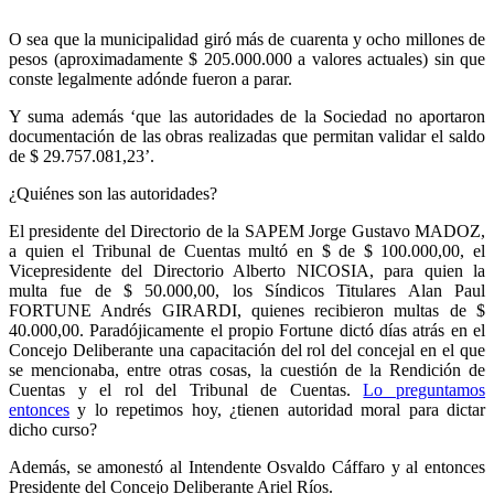
O sea que la municipalidad giró más de cuarenta y ocho millones de
pesos (aproximadamente $ 205.000.000 a valores actuales) sin que
conste legalmente adónde fueron a parar.
Y suma además ‘que las autoridades de la Sociedad no aportaron
documentación de las obras realizadas que permitan validar el saldo
de $ 29.757.081,23’.
¿Quiénes son las autoridades?
El presidente del Directorio de la SAPEM Jorge Gustavo MADOZ,
a quien el Tribunal de Cuentas multó en $ de $ 100.000,00, el
Vicepresidente del Directorio Alberto NICOSIA, para quien la
multa fue de $ 50.000,00, los Síndicos Titulares Alan Paul
FORTUNE Andrés GIRARDI, quienes recibieron multas de $
40.000,00. Paradójicamente el propio Fortune dictó días atrás en el
Concejo Deliberante una capacitación del rol del concejal en el que
se mencionaba, entre otras cosas, la cuestión de la Rendición de
Cuentas y el rol del Tribunal de Cuentas.
Lo preguntamos
entonces
y lo repetimos hoy, ¿tienen autoridad moral para dictar
dicho curso?
Además, se amonestó al Intendente Osvaldo Cáffaro y al entonces
Presidente del Concejo Deliberante Ariel Ríos.