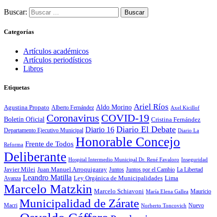
Buscar:
Categorías
Artículos académicos
Artículos periodísticos
Libros
Etiquetas
Ariel Ríos
Agustina Propato
Aldo Morino
Alberto Fernández
Axel Kicillof
Coronavirus
COVID-19
Boletín Oficial
Cristina Fernández
Diario El Debate
Diario 16
Departamento Ejecutivo Municipal
Diario La
Honorable Concejo
Frente de Todos
Reforma
Deliberante
Hospital Intermedio Municipal Dr. René Favaloro
Inseguridad
Javier Milei
Juan Manuel Arroquigaray
La Libertad
Juntos
Juntos por el Cambio
Leandro Matilla
Ley Orgánica de Municipalidades
Lima
Avanza
Marcelo Matzkin
Marcelo Schiavoni
Mauricio
María Elena Gallea
Municipalidad de Zárate
Macri
Nuevo
Norberto Toncovich