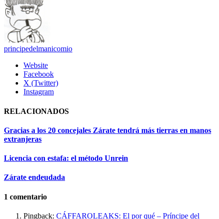
principedelmanicomio
Website
Facebook
X (Twitter)
Instagram
RELACIONADOS
Gracias a los 20 concejales Zárate tendrá más tierras en manos
extranjeras
Licencia con estafa: el método Unrein
Zárate endeudada
1
comentario
Pingback:
CÁFFAROLEAKS: El por qué – Príncipe del