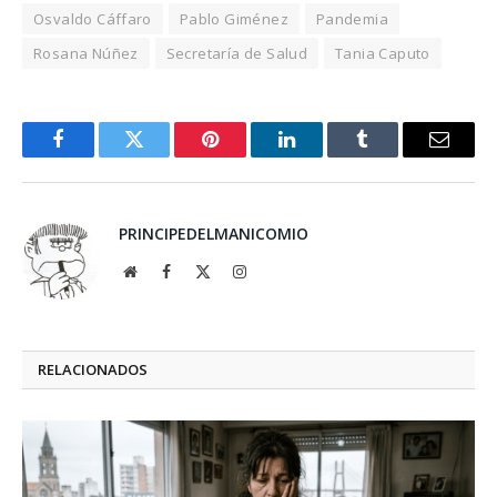
Osvaldo Cáffaro
Pablo Giménez
Pandemia
Rosana Núñez
Secretaría de Salud
Tania Caputo
Facebook
Twitter
Pinterest
LinkedIn
Tumblr
Email
PRINCIPEDELMANICOMIO
Website
Facebook
X
Instagram
(Twitter)
RELACIONADOS