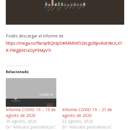
Podés descargar el informe de
https://mega.nz/file/qrBQnIpD#iMMHK526cgufdpvRotHkULXY
R-FWgJbN1xOyP9MyV7I
Relacionado
Informe COVID-19 – 19 de
Informe COVID-19 – 21 de
agosto de 2020
agosto de 2020
20 agosto, 2020
22 agosto, 2020
En "Artículos periodísticos"
En "Artículos periodísticos"