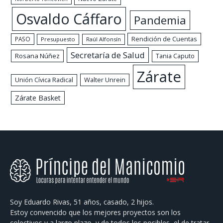
Osvaldo Cáffaro
Pandemia
Rendición de Cuentas
PASO
Presupuesto
Raúl Alfonsín
Secretaría de Salud
Rosana Núñez
Tania Caputo
Zárate
Walter Unrein
Unión Cívica Radical
Zárate Basket
Soy Eduardo Rivas, 51 años, casado, 2 hijos.
Estoy convencido que los mejores proyectos son los
colectivos y a largo plazo, y de todos los posibles, el de tratar